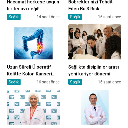
Hacamat herkese uygun
Böbreklerinizi Tehdit
bir tedavi değil!
Eden Bu 3 Risk
Faktörüne Dikkat!
Sağlık
14 saat önce
Sağlık
16 saat önce
Uzun Süreli Ülseratif
Sağlıkta disiplinler arası
Kolitte Kolon Kanseri
yeni kariyer dönemi
Riski Artıyor mu?
Sağlık
16 saat önce
Sağlık
16 saat önce