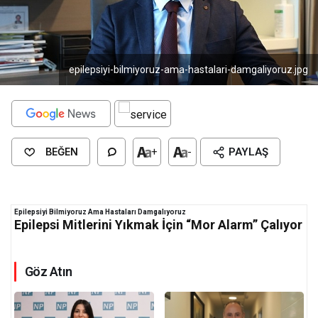
epilepsiyi-bilmiyoruz-ama-hastalari-damgaliyoruz.jpg
BEĞEN
+
-
PAYLAŞ
Epilepsiyi Bilmiyoruz Ama Hastaları Damgalıyoruz
Epilepsi Mitlerini Yıkmak İçin “Mor Alarm” Çalıyor
Göz Atın