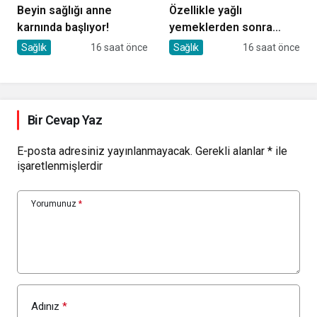
Beyin sağlığı anne
Özellikle yağlı
karnında başlıyor!
yemeklerden sonra
başlıyorsa, gecikmeyin
Sağlık
16 saat önce
Sağlık
16 saat önce
Bir Cevap Yaz
E-posta adresiniz yayınlanmayacak.
Gerekli alanlar
*
ile
işaretlenmişlerdir
Yorumunuz
*
Adınız
*