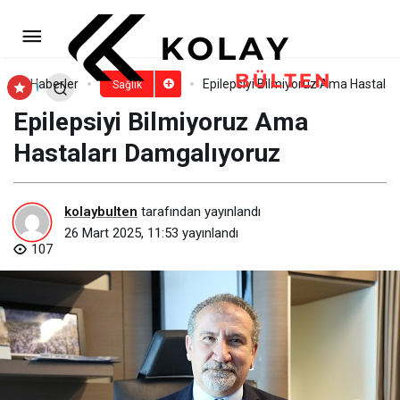
Medikal estetikte yeni çağ: İki
öncü güç, güçlerini birleştirdi!
Paylaş
Yorum Yap
Haberler
Epilepsiyi Bilmiyoruz Ama Hastalar
Sağlık
Epilepsiyi Bilmiyoruz Ama
Hastaları Damgalıyoruz
kolaybulten
tarafından yayınlandı
26 Mart 2025, 11:53
yayınlandı
107