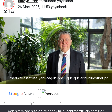
kolaybulten
tarafından yayınlandı
26 Mart 2025, 11:53
yayınlandı
128
medikal-estetikte-yeni-cag-iki-oncu-guc-guclerini-birlestirdi.jpg
BEĞEN
PAYLAŞ
Web sitemizde size en iyi deneyimi sunabilmemiz için çerezleri