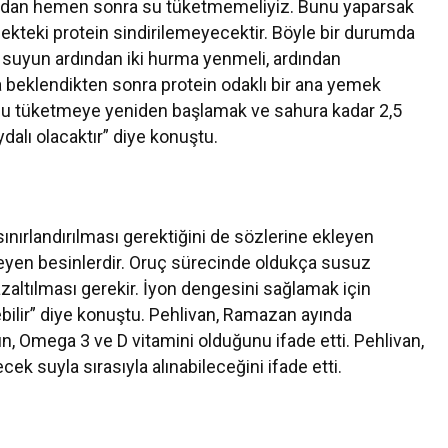
ftardan hemen sonra su tüketmemeliyiz. Bunu yaparsak
emekteki protein sindirilemeyecektir. Böyle bir durumda
dak suyun ardından iki hurma yenmeli, ardından
ka beklendikten sonra protein odaklı bir ana yemek
ra su tüketmeye yeniden başlamak ve sahura kadar 2,5
alı olacaktır” diye konuştu.
nırlandırılması gerektiğini de sözlerine ekleyen
leyen besinlerdir. Oruç sürecinde oldukça susuz
zaltılması gerekir. İyon dengesini sağlamak için
ebilir” diye konuştu. Pehlivan, Ramazan ayında
, Omega 3 ve D vitamini olduğunu ifade etti. Pehlivan,
ecek suyla sırasıyla alınabileceğini ifade etti.