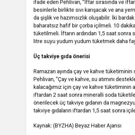
ifade eden Pehlivan, “İftar sırasında ve i
besinlerle birlikte sıvı karışacak ve ana y
da şişlik ve hazımsızlık oluşabilir. İki bar
baharatsız hafif bir çorba içilmeli. 10 daki
tüketilmeli. İftarın ardından 1,5 saat son
litre suyu yudum yudum tüketmek daha fayd
Üç takviye gıda önerisi
Ramazan ayında çay ve kahve tüketiminin sı
Pehlivan, “Çay ve kahve, su atımını destek
kalacağımız için çay ve kahve tüketiminin a
iftardan 2 saat sonra mineralli soda tüketil
önerilecek üç takviye gıdanın da magnezyun
takviye gıdaların iftardan 1,5 saat sonra içil
Kaynak: (BYZHA) Beyaz Haber Ajansı