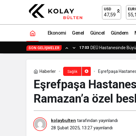
Çocuklarda Karın Ağrısı: Masum Bir Şi
USD
EUR
47,59
55,
Ekonomi
Genel
Güncel
Gündem
14:23
Yapımcı Suat Yanç’a Sü
SON GELIŞMELER
Haberler
Eşrefpaşa Hastanes
Sağlık
Eşrefpaşa Hastanes
Ramazan’a özel besl
kolaybulten
tarafından yayınlandı
28 Şubat 2025, 13:27
yayınlandı