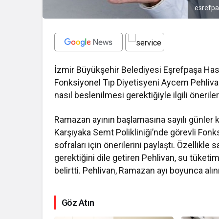
esrefpa
İzmir Büyükşehir Belediyesi Eşrefpaşa Hast
Fonksiyonel Tıp Diyetisyeni Aycem Pehliva
nasıl beslenilmesi gerektiğiyle ilgili öneril
Ramazan ayının başlamasına sayılı günler 
Karşıyaka Semt Polikliniği’nde görevli Fonk
sofraları için önerilerini paylaştı. Özelli
gerektiğini dile getiren Pehlivan, su tüket
belirtti. Pehlivan, Ramazan ayı boyunca alın
Göz Atın