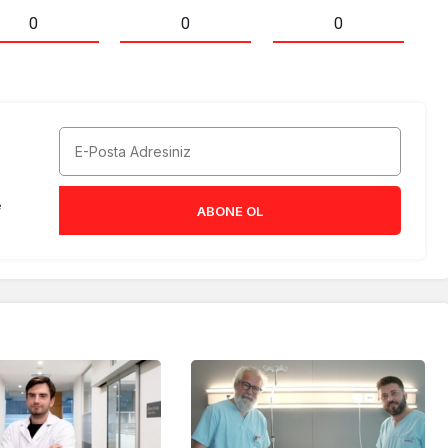
0
0
0
e
ABONE OL