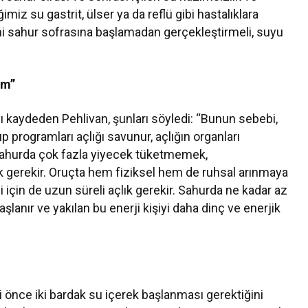
imiz su gastrit, ülser ya da reflü gibi hastalıklara
ni sahur sofrasına başlamadan gerçekleştirmeli, suyu
im”
ını kaydeden Pehlivan, şunları söyledi: “Bunun sebebi,
p programları açlığı savunur, açlığın organları
e sahurda çok fazla yiyecek tüketmemek,
gerekir. Oruçta hem fiziksel hem de ruhsal arınmaya
i için de uzun süreli açlık gerekir. Sahurda ne kadar az
şlanır ve yakılan bu enerji kişiyi daha dinç ve enerjik
bi önce iki bardak su içerek başlanması gerektiğini