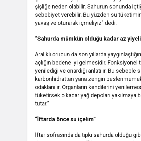
şişliğe neden olabilir. Sahurun sonunda içtiğ
sebebiyet verebilir. Bu yüzden su tüketimi
yavaş ve oturarak içmeliyiz” dedi.
“Sahurda mümkün olduğu kadar az yiyel
Aralıklı orucun da son yıllarda yaygınlaştığ
açlığın bedene iyi gelmesidir. Fonksiyonel tı
yenilediği ve onardığı anlatılır. Bu sebepl
karbonhidrattan yana zengin beslenmemek 
odaklanılır. Organların kendilerini yenilemes
tüketirsek o kadar yağ depoları yakılmaya ba
tutar.”
“İftarda önce su içelim”
İftar sofrasında da tıpkı sahurda olduğu gi