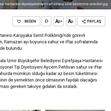
sa-hastanesi-diyetisyeninden-ramazana-ozel-beslenme-onerileri.jpg
BEĞEN
+
-
PAYLAŞ
anesi Karşıyaka Semt Polikliniği’nde görevli
n, Ramazan ayı boyunca sahur ve iftar sofralarında
erde bulundu.
kala İzmir Büyükşehir Belediyesi Eşrefpaşa Hastanesi
siyonel Tıp Diyetisyeni Aycem Pehlivan sahur ve iftar
kle sahurda mümkün olduğu kadar az besin tüketilmesi
iminin de yemekten önce olmasının faydalı olacağını
ması gereken takviye gıdaları da sıraladı.