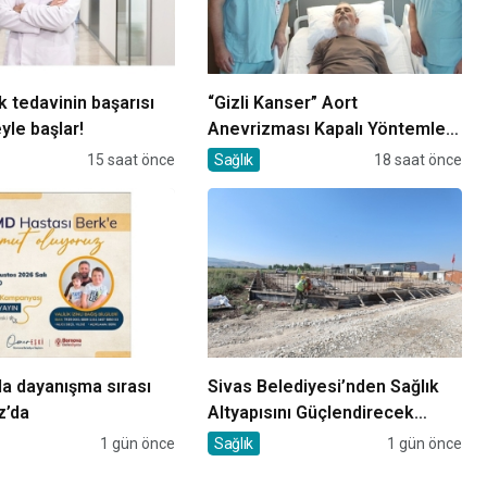
k tedavinin başarısı
“Gizli Kanser” Aort
le başlar!
Anevrizması Kapalı Yöntemle
Tedavi Edildi
15 saat önce
Sağlık
18 saat önce
a dayanışma sırası
Sivas Belediyesi’nden Sağlık
z’da
Altyapısını Güçlendirecek
Yatırım
1 gün önce
Sağlık
1 gün önce