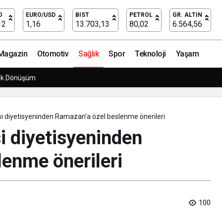
kâyet Mi, Yoksa Ciddi Bir Hastalığın Habercisi Mi?
O
EURO/USD
BIST
PETROL
GR. ALTIN
12
1,16
13.703,13
80,02
6.564,56
Magazin
Otomotiv
Sağlık
Spor
Teknoloji
Yaşam
rpriz Doğum Günü Kutlaması!
i diyetisyeninden Ramazan’a özel beslenme önerileri
i diyetisyeninden
enme önerileri
100