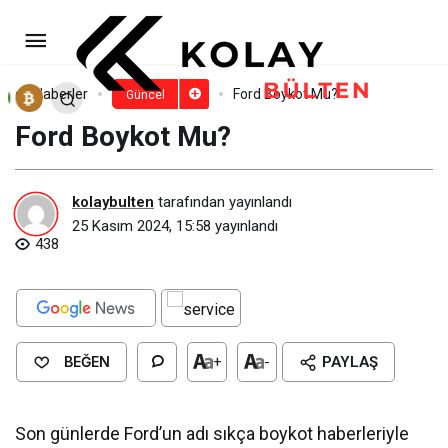
Dior Boykot Mu?
Paylaş
Yorum Yap
Haberler
Ford Boykot Mu?
Güncel
Ford Boykot Mu?
kolaybulten
tarafından yayınlandı
25 Kasım 2024, 15:58
yayınlandı
438
BEĞEN
+
-
PAYLAŞ
Son günlerde Ford’un adı sıkça boykot haberleriyle