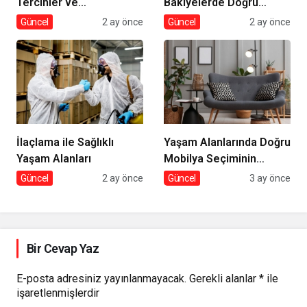
Tercihler ve
Bakiyelerde Doğru
Dekorasyona Etkisi
Tercihler
Güncel
2 ay önce
Güncel
2 ay önce
İlaçlama ile Sağlıklı
Yaşam Alanlarında Doğru
Yaşam Alanları
Mobilya Seçiminin
İncelikleri
Güncel
2 ay önce
Güncel
3 ay önce
Bir Cevap Yaz
E-posta adresiniz yayınlanmayacak.
Gerekli alanlar
*
ile
işaretlenmişlerdir