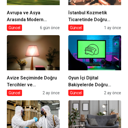
Avrupa ve Asya
İstanbul Kozmetik
Arasında Modern
Ticaretinde Doğru
Lojistik Çözümleri
Tedarik
Güncel
6 gün önce
Güncel
1 ay önce
Avize Seçiminde Doğru
Oyun İçi Dijital
Tercihler ve
Bakiyelerde Doğru
Dekorasyona Etkisi
Tercihler
Güncel
2 ay önce
Güncel
2 ay önce