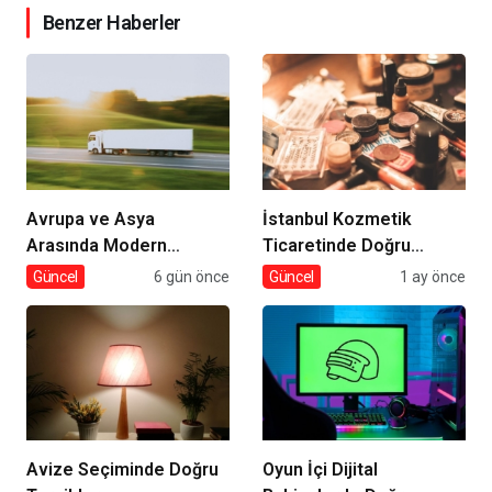
Benzer Haberler
Avrupa ve Asya
İstanbul Kozmetik
Arasında Modern
Ticaretinde Doğru
Lojistik Çözümleri
Tedarik
Güncel
6 gün önce
Güncel
1 ay önce
Avize Seçiminde Doğru
Oyun İçi Dijital