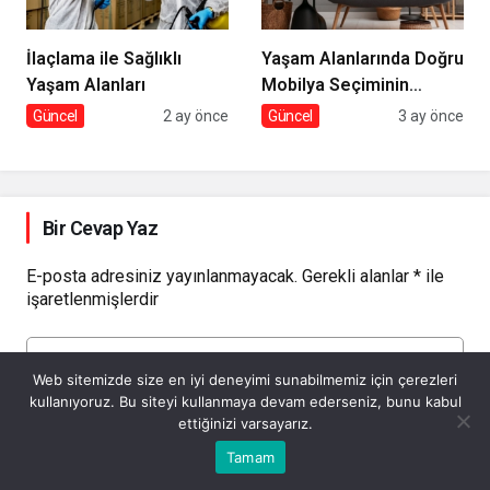
İlaçlama ile Sağlıklı
Yaşam Alanlarında Doğru
Yaşam Alanları
Mobilya Seçiminin
İncelikleri
Güncel
2 ay önce
Güncel
3 ay önce
Bir Cevap Yaz
E-posta adresiniz yayınlanmayacak.
Gerekli alanlar
*
ile
işaretlenmişlerdir
Yorumunuz
*
Web sitemizde size en iyi deneyimi sunabilmemiz için çerezleri
kullanıyoruz. Bu siteyi kullanmaya devam ederseniz, bunu kabul
ettiğinizi varsayarız.
Bu web sitesinde en iyi deneyimi yaşamanızı sağlamak için
Tamam
Anasayfa
Akış
Eczaneler
Trafik
Kabul
çerezler kullanılmaktadır.