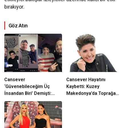
bırakıyor.
Göz Atın
Cansever
Cansever Hayatını
‘Güvenebileceğim Üç
Kaybetti: Kuzey
İnsandan Biri’ Demişti:
Makedonya’da Toprağa
Mahmut Görgen’den
Verilecek
Cansever’e Duygusal Veda