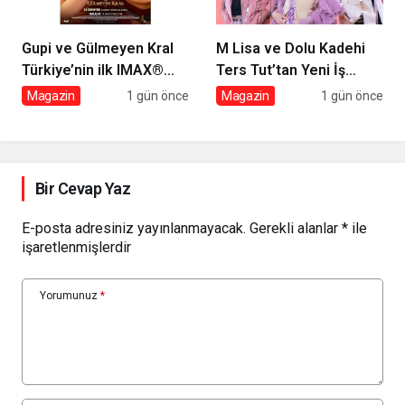
Gupi ve Gülmeyen Kral
M Lisa ve Dolu Kadehi
Türkiye’nin ilk IMAX®
Ters Tut’tan Yeni İş
animasyon filmi oluyor
Birliği: Vişne
Magazin
1 gün önce
Magazin
1 gün önce
Bir Cevap Yaz
E-posta adresiniz yayınlanmayacak.
Gerekli alanlar
*
ile
işaretlenmişlerdir
Yorumunuz
*