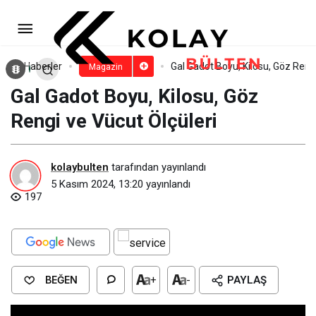
Camila Mendes Kimdir? Camila
Mendes Gençliği
Paylaş
Yorum Yap
Haberler
Gal Gadot Boyu, Kilosu, Göz Rengi
Magazin
Gal Gadot Boyu, Kilosu, Göz
Rengi ve Vücut Ölçüleri
kolaybulten
tarafından yayınlandı
5 Kasım 2024, 13:20
yayınlandı
197
BEĞEN
+
-
PAYLAŞ