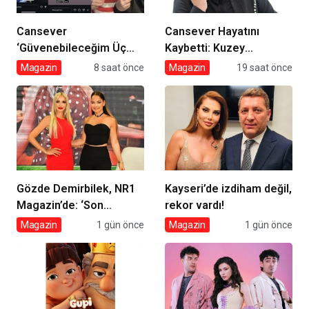
Cansever
Cansever Hayatını
‘Güvenebileceğim Üç
Kaybetti: Kuzey
İnsandan Biri’ Demişti:
Makedonya’da Toprağa
Magazin
8 saat önce
Magazin
19 saat önce
Mahmut Görgen’den
Verilecek
Cansever’e Duygusal
Veda
Gözde Demirbilek, NR1
Kayseri’de izdiham değil,
Magazin’de: ‘Son
rekor vardı!
assolist olarak var
Magazin
1 gün önce
Magazin
1 gün önce
olacağım!’