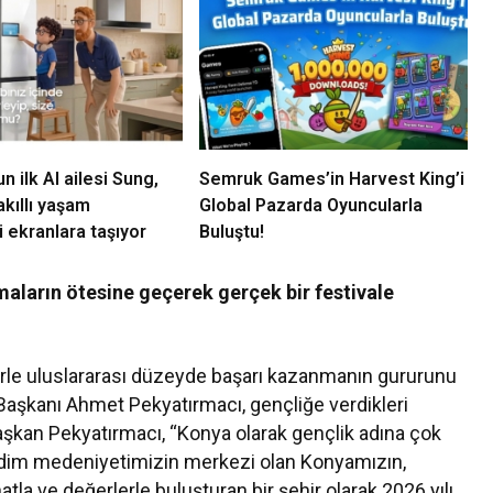
 ilk AI ailesi Sung,
Semruk Games’in Harvest King’i
kıllı yaşam
Global Pazarda Oyuncularla
 ekranlara taşıyor
Buluştu!
ların ötesine geçerek gerçek bir festivale
lerle uluslararası düzeyde başarı kazanmanın gururunu
 Başkanı Ahmet Pekyatırmacı, gençliğe verdikleri
 Başkan Pekyatırmacı, “Konya olarak gençlik adına çok
 Kadim medeniyetimizin merkezi olan Konyamızın,
natla ve değerlerle buluşturan bir şehir olarak 2026 yılı