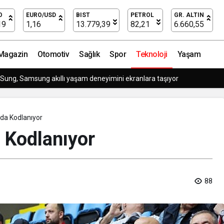
O
EURO/USD
BIST
PETROL
GR. ALTIN
19
1,16
13.779,39
82,21
6.660,55
Magazin
Otomotiv
Sağlık
Spor
Teknoloji
Yaşam
t King’i Global Pazarda Oyuncularla Buluştu!
’da Kodlanıyor
 Kodlanıyor
88