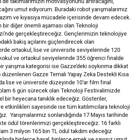
in de takımlarımızın motivasyonunu artıracağını,
tacağını umut ediyorum. Buradaki robot yarışmalarımız
, azim ve kıyasıya mücadele içerisinde devam edecek.
in bir diğer önemli aşaması olan Teknoloji
i’nde gerçekleştireceğiz. Gençlerimizin teknolojiye
odaklı bakış açılarını güçlendirecek olan
rde ortaokul, lise ve üniversite seviyelerinde 120
kokul ve ortaokul seviyelerinde 355 öğrenci finalde
ir yarışma kategorisi ise Gazze’deki soykırıma dikkat
a düzenlenen Gazze Temalı Yapay Zeka Destekli Kısa
 lise ve üniversite düzeyinde 10’ar film final
lam 6 gün sürecek olan Teknoloji Festivalimizde
el bir heyecana tanıklık edeceğiz. Gösteriler,
lye etkinlikleri sayesinde ise tüm katılımcılara teknoloji
ağız. Yarışmalarımız sonlandığında 17 Mayıs tarihinde
te ödül törenlerimizi gerçekleştireceğiz. 16 farklı
plam 3 milyon 165 bin TL ödül takdim edeceğiz
aslında binlerce hayal, binlerce emek ve sayısız umut