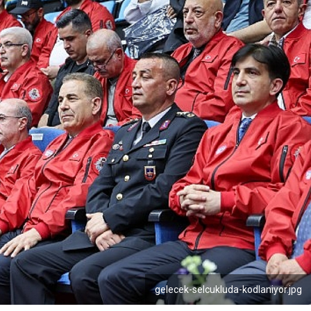
gelecek-selcukluda-kodlaniyor.jpg