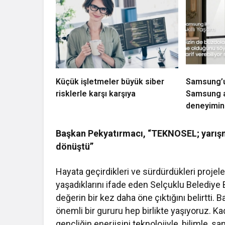
Küçük işletmeler büyük siber
Samsung’un
risklerle karşı karşıya
Samsung a
deneyimini
Başkan Pekyatırmacı, “TEKNOSEL; yarışma
dönüştü”
Hayata geçirdikleri ve sürdürdükleri proje
yaşadıklarını ifade eden Selçuklu Belediye
değerin bir kez daha öne çıktığını belirtti.
önemli bir gururu hep birlikte yaşıyoruz.
gençliğin enerjisini teknolojiyle, bilimle, sa