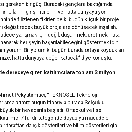
sı gereken bir güç. Buradaki gençlere baktığımda
ılımcılarını, girişimcilerini ve hatta dünyaya yön
hninde filizlenen fikirler, belki bugün küçük bir proje
ını değiştirecek büyük projelere dönüşecek inşallah.
Sadece yarışmak için değil, düşünmek, üretmek, hata
anarak her şeyin başarılabileceğini göstermek için.
anıyorum. Biliyorum ki bugün burada ortaya koydukları
emize, hatta dünyaya değer katacak” diye konuştu.
de dereceye giren katılımcılara toplam 3 milyon
n Ahmet Pekyatırmacı, “TEKNOSEL Teknoloji
arışmalarımız bugün itibarıyla burada Selçuklu
üyük bir heyecanla başladı. Ortaokul ve lise
katılımcı 7 farklı kategoride doyasıya mücadele
taraftan da ışık gösterileri ve bilim gösterileri gibi