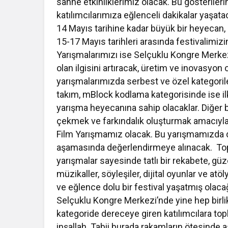
sahne etkinliklerimiz olacak. Bu gösteriler
katılımcılarımıza eğlenceli dakikalar yaşa
14 Mayıs tarihine kadar büyük bir heyecan
15-17 Mayıs tarihleri arasında festivalimiz
Yarışmalarımızı ise Selçuklu Kongre Merkez
olan ilgisini artıracak, üretim ve inovasyon 
yarışmalarımızda serbest ve özel kategorile
takım, mBlock kodlama kategorisinde ise il
yarışma heyecanına sahip olacaklar. Diğer b
çekmek ve farkındalık oluşturmak amacıyl
Film Yarışmamız olacak. Bu yarışmamızda da
aşamasında değerlendirmeye alınacak. Top
yarışmalar sayesinde tatlı bir rekabete, güz
müzikaller, söyleşiler, dijital oyunlar ve atö
ve eğlence dolu bir festival yaşatmış olac
Selçuklu Kongre Merkezi’nde yine hep birlik
kategoride dereceye giren katılımcılara to
inşallah. Tabii burada rakamların ötesinde 