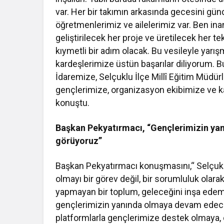
var. Her bir takımın arkasında gecesini gü
öğretmenlerimiz ve ailelerimiz var. Ben ina
geliştirilecek her proje ve üretilecek her te
kıymetli bir adım olacak. Bu vesileyle yarı
kardeşlerimize üstün başarılar diliyorum. B
İdaremize, Selçuklu İlçe Millî Eğitim Müdü
gençlerimize, organizasyon ekibimize ve 
konuştu.
Başkan Pekyatırmacı, “Gençlerimizin yanı
görüyoruz”
Başkan Pekyatırmacı konuşmasını,“ Selçuklu
olmayı bir görev değil, bir sorumluluk olara
yapmayan bir toplum, geleceğini inşa ede
gençlerimizin yanında olmaya devam edeceğiz
platformlarla gençlerimize destek olmaya,