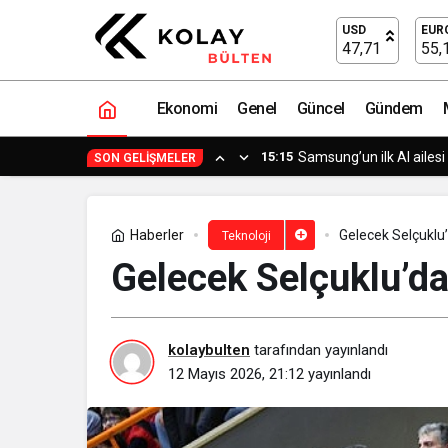
Gelecek Selçuklu’da Kodlanıyor
USD
EUR
47,71
55,
Ekonomi
Genel
Güncel
Gündem
15:15
Semruk Games’in Harves
SON GELIŞMELER
Haberler
Gelecek Selçuklu
Teknoloji
Gelecek Selçuklu’da
kolaybulten
tarafından yayınlandı
12 Mayıs 2026, 21:12
yayınlandı