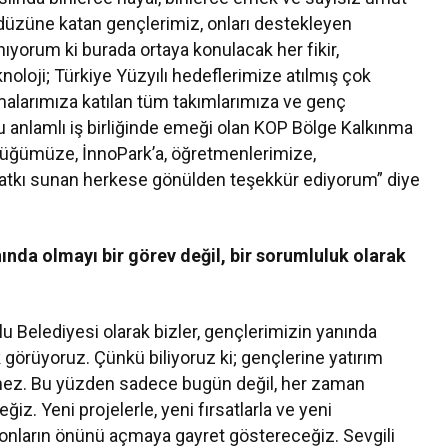
ndüzüne katan gençlerimiz, onları destekleyen
nıyorum ki burada ortaya konulacak her fikir,
knoloji; Türkiye Yüzyılı hedeflerimize atılmış çok
şmalarımıza katılan tüm takımlarımıza ve genç
u anlamlı iş birliğinde emeği olan KOP Bölge Kalkınma
rlüğümüze, İnnoPark’a, öğretmenlerimize,
katkı sunan herkese gönülden teşekkür ediyorum” diye
nda olmayı bir görev değil, bir sorumluluk olarak
 Belediyesi olarak bizler, gençlerimizin yanında
k görüyoruz. Çünkü biliyoruz ki; gençlerine yatırım
mez. Bu yüzden sadece bugün değil, her zaman
. Yeni projelerle, yeni fırsatlarla ve yeni
 onların önünü açmaya gayret göstereceğiz. Sevgili