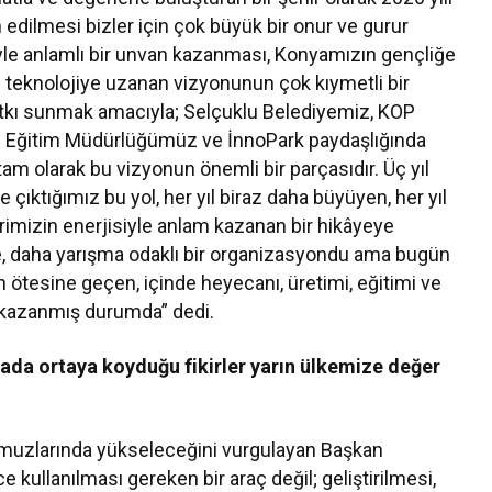
an edilmesi bizler için çok büyük bir onur ve gurur
yle anlamlı bir unvan kazanması, Konyamızın gençliğe
n teknolojiye uzanan vizyonunun çok kıymetli bir
katkı sunmak amacıyla; Selçuklu Belediyemiz, KOP
lli Eğitim Müdürlüğümüz ve İnnoPark paydaşlığında
m olarak bu vizyonun önemli bir parçasıdır. Üç yıl
çıktığımız bu yol, her yıl biraz daha büyüyen, her yıl
imizin enerjisiyle anlam kazanan bir hikâyeye
de, daha yarışma odaklı bir organizasyondu ama bugün
ötesine geçen, içinde heyecanı, üretimi, eğitimi ve
ği kazanmış durumda” dedi.
ada ortaya koyduğu fikirler yarın ülkemize değer
 omuzlarında yükseleceğini vurgulayan Başkan
e kullanılması gereken bir araç değil; geliştirilmesi,