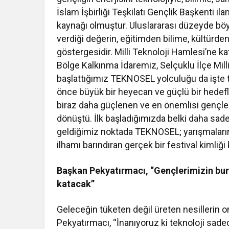
İslam İşbirliği Teşkilatı Gençlik Başkenti il
kaynağı olmuştur. Uluslararası düzeyde bö
verdiği değerin, eğitimden bilime, kültürde
göstergesidir. Milli Teknoloji Hamlesi’ne 
Bölge Kalkınma İdaremiz, Selçuklu İlçe Mi
başlattığımız TEKNOSEL yolculuğu da işte ta
önce büyük bir heyecan ve güçlü bir hedefle 
biraz daha güçlenen ve en önemlisi gençler
dönüştü. İlk başladığımızda belki daha sa
geldiğimiz noktada TEKNOSEL; yarışmaların 
ilhamı barındıran gerçek bir festival kimli
Başkan Pekyatırmacı, “Gençlerimizin bur
katacak”
Geleceğin tüketen değil üreten nesillerin
Pekyatırmacı, “İnanıyoruz ki teknoloji sadec