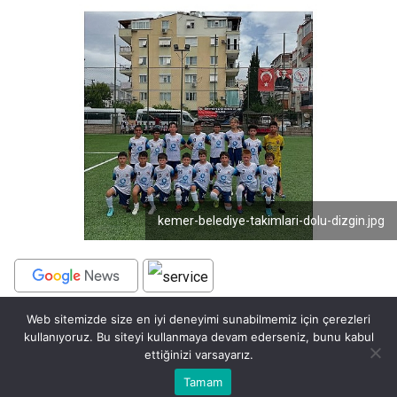
kemer-belediye-takimlari-dolu-dizgin.jpg
Web sitemizde size en iyi deneyimi sunabilmemiz için çerezleri
BEĞEN
PAYLAŞ
kullanıyoruz. Bu siteyi kullanmaya devam ederseniz, bunu kabul
ettiğinizi varsayarız.
Kemer Belediye Başkanı Necati Topaloğlu
Bu web sitesinde en iyi deneyimi yaşamanızı sağlamak için
Tamam
Anasayfa
Akış
Eczaneler
Trafik
Kabul
öncülüğünde kurulan altyapı futbol takımlarından
çerezler kullanılmaktadır.