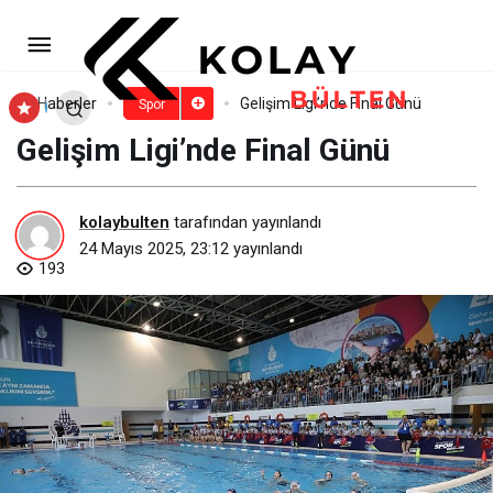
Kemer Belediye takımları dolu
dizgin
Paylaş
Yorum Yap
Haberler
Gelişim Ligi’nde Final Günü
Spor
Gelişim Ligi’nde Final Günü
kolaybulten
tarafından yayınlandı
24 Mayıs 2025, 23:12
yayınlandı
193