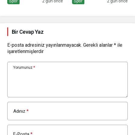
Spor
2 gün önce
Spor
2 gün önce
Bir Cevap Yaz
E-posta adresiniz yayınlanmayacak.
Gerekli alanlar
*
ile
işaretlenmişlerdir
Yorumunuz
*
Adınız
*
E-Posta
*