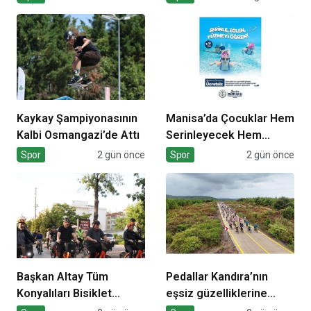
Kaykay Şampiyonasının
Manisa’da Çocuklar Hem
Kalbi Osmangazi’de Attı
Serinleyecek Hem
Yüzme Öğrenecek
Spor
2 gün önce
Spor
2 gün önce
Başkan Altay Tüm
Pedallar Kandıra’nın
Konyalıları Bisiklet
eşsiz güzelliklerine
Festivali’ne Davet Etti
çevrilecek