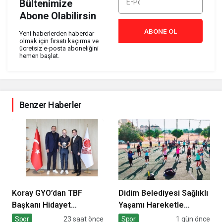
Bültenimize
Abone Olabilirsin
ABONE OL
Yeni haberlerden haberdar
olmak için fırsatı kaçırma ve
ücretsiz e-posta aboneliğini
hemen başlat.
Benzer Haberler
Koray GYO’dan TBF
Didim Belediyesi Sağlıklı
Başkanı Hidayet
Yaşamı Hareketle
Türkoğlu’na ziyaret
Destekliyor
Spor
23 saat önce
Spor
1 gün önce