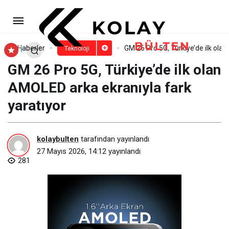
Vodafone, 5G Kapsama
Liderliğini Müşterileriyle Kutluyor
Paylaş
Yorum Yap
Haberler
GM 26 Pro 5G, Türkiye’de ilk ola
Teknoloji
GM 26 Pro 5G, Türkiye’de ilk olan
AMOLED arka ekranıyla fark
yaratıyor
kolaybulten
tarafından yayınlandı
27 Mayıs 2026, 14:12
yayınlandı
281