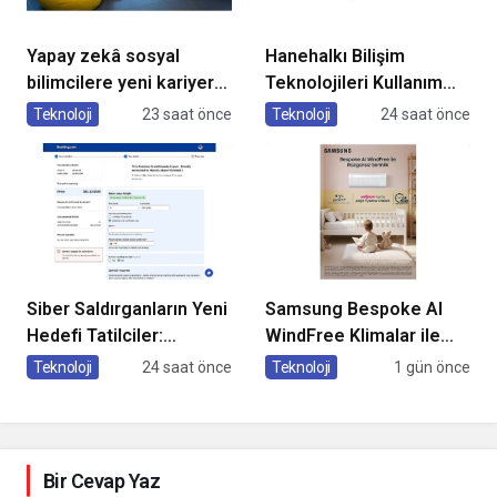
Yapay zekâ sosyal
Hanehalkı Bilişim
bilimcilere yeni kariyer
Teknolojileri Kullanım
kapıları açıyor!
Araştırması, 2026
Teknoloji
23 saat önce
Teknoloji
24 saat önce
Siber Saldırganların Yeni
Samsung Bespoke AI
Hedefi Tatilciler:
WindFree Klimalar ile
Kaspersky’den Güvenli
çocuk odalarında
Teknoloji
24 saat önce
Teknoloji
1 gün önce
Seyahat Rehberi
rüzgarsız ve konforlu
uyku dönemi
Bir Cevap Yaz