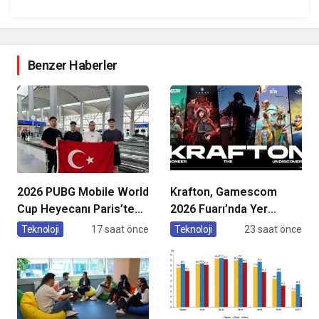
Benzer Haberler
2026 PUBG Mobile World
Krafton, Gamescom
Cup Heyecanı Paris’te
2026 Fuarı’nda Yer
Başlıyor
Alacak Oyunlarına Dair
Teknoloji
17 saat önce
Teknoloji
23 saat önce
Yeni Ayrıntıları Paylaştı