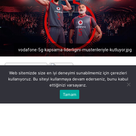
vodafone-5g-kapsama-liderligini-musterileriyle-kutluyor.jpg
Web sitemizde size en iyi deneyimi sunabilmemiz için çerezleri
kullanıyoruz. Bu siteyi kullanmaya devam ederseniz, bunu kabul
BEĞEN
PAYLAŞ
ettiğinizi varsayarız.
Bu web sitesinde en iyi deneyimi yaşamanızı sağlamak için
Tamam
Anasayfa
Akış
Eczaneler
Trafik
Kabul
çerezler kullanılmaktadır.
Türkiye’nin dijitalleşmesine liderlik etme vizyonuyla
faaliyet gösteren
Vodafone,
5G coşkusunu
müşterileriyle paylaşmaya devam ediyor. Uluslararası
bağımsız denetim kuruluşu P3 tarafından Türkiye’nin
en geniş 5G kapsamasına sahip operatörü seçilen