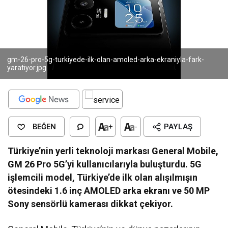
gm-26-pro-5g-turkiyede-ilk-olan-amoled-arka-ekraniyla-fark-
yaratiyor.jpg
BEĞEN
+
-
PAYLAŞ
Türkiye’nin yerli teknoloji markası General Mobile,
GM 26 Pro 5G’yi kullanıcılarıyla buluşturdu. 5G
işlemcili model, Türkiye’de ilk olan alışılmışın
ötesindeki 1.6 inç AMOLED arka ekranı ve 50 MP
Sony sensörlü kamerası dikkat çekiyor.