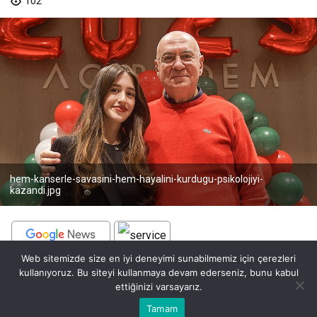
102
hem-kanserle-savasini-hem-hayalini-kurdugu-psikolojiyi-
kazandi.jpg
Web sitemizde size en iyi deneyimi sunabilmemiz için çerezleri
BEĞEN
PAYLAŞ
kullanıyoruz. Bu siteyi kullanmaya devam ederseniz, bunu kabul
ettiğinizi varsayarız.
Çocukluk çağı kanserleriyle mücadele eden minik kahramanlar
Bu web sitesinde en iyi deneyimi yaşamanızı sağlamak için
Tamam
Anasayfa
Akış
Eczaneler
Trafik
Kabul
ile bu zorlu mücadeleden zaferle çıkan çocuklar ve gençler
çerezler kullanılmaktadır.