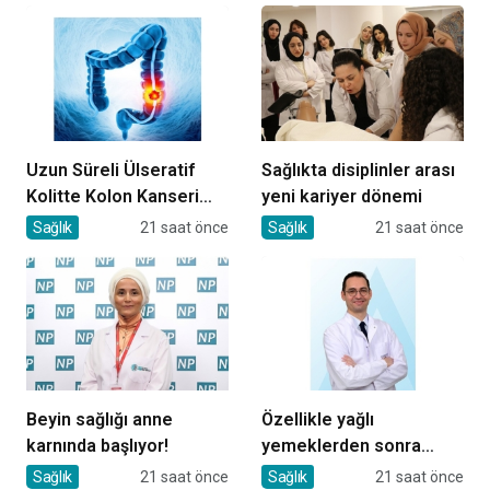
Uzun Süreli Ülseratif
Sağlıkta disiplinler arası
Kolitte Kolon Kanseri
yeni kariyer dönemi
Riski Artıyor mu?
Sağlık
21 saat önce
Sağlık
21 saat önce
Beyin sağlığı anne
Özellikle yağlı
karnında başlıyor!
yemeklerden sonra
başlıyorsa, gecikmeyin
Sağlık
21 saat önce
Sağlık
21 saat önce