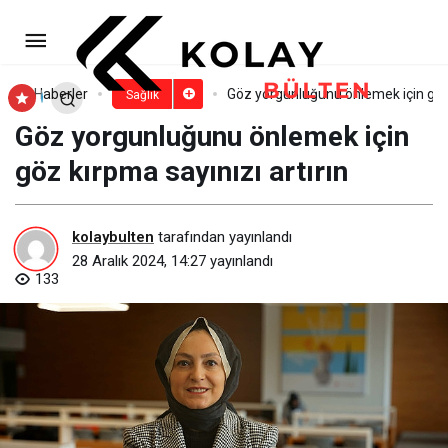
Hem Kanserle Savaşını, Hem
Hayalini Kurduğu Psikolojiyi Kazandı!
Paylaş
Yorum Yap
Haberler
Göz yorgunluğunu önlemek için göz 
Sağlık
Göz yorgunluğunu önlemek için
göz kırpma sayınızı artırın
kolaybulten
tarafından yayınlandı
28 Aralık 2024, 14:27
yayınlandı
133