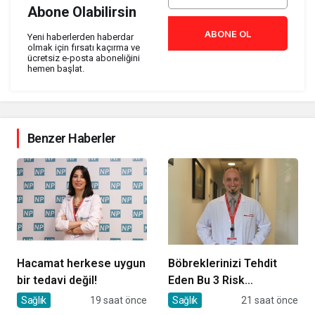
Abone Olabilirsin
ABONE OL
Yeni haberlerden haberdar
olmak için fırsatı kaçırma ve
ücretsiz e-posta aboneliğini
hemen başlat.
Benzer Haberler
Hacamat herkese uygun
Böbreklerinizi Tehdit
bir tedavi değil!
Eden Bu 3 Risk
Faktörüne Dikkat!
Sağlık
19 saat önce
Sağlık
21 saat önce