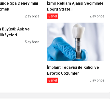
zünde Spa Deneyimini
İzmir Reklam Ajansı Seçiminde
eçmek
Doğru Strateji
2 ay önce
Genel
2 ay önce
n Büyüsü: Aşk ve
ikâyeleri
5 ay önce
İmplant Tedavisi ile Kalıcı ve
Estetik Çözümler
Genel
6 ay önce