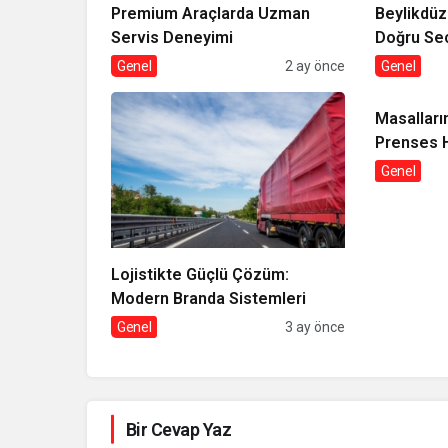
Premium Araçlarda Uzman
Beylikdü
Servis Deneyimi
Doğru S
Genel
2 ay önce
Genel
Masalları
Prenses H
Genel
Lojistikte Güçlü Çözüm:
Modern Branda Sistemleri
Genel
3 ay önce
Bir Cevap Yaz