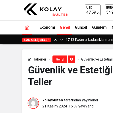
iPhone ve iMac Teknik Servis Çözümle
USD
EUR
47,59
54,
Ekonomi
Genel
Güncel
Gündem
17:03
Uygulamalar yerini yapa
SON GELIŞMELER
Haberler
Güvenlik ve Estetiği 
Genel
Güvenlik ve Estetiği 
Teller
kolaybulten
tarafından yayınlandı
21 Kasım 2024, 15:59
yayınlandı