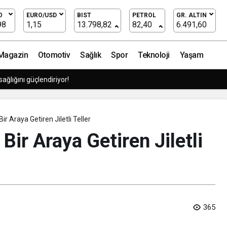
ri: Anakart Tamiri, Batarya Değişimi ve Yükseltmeler
O
EURO/USD
BIST
PETROL
GR. ALTIN
98
1,15
13.798,82
82,40
6.491,60
Magazin
Otomotiv
Sağlık
Spor
Teknoloji
Yaşam
y zekaya bırakıyor
Bir Araya Getiren Jiletli Teller
Bir Araya Getiren Jiletli
365