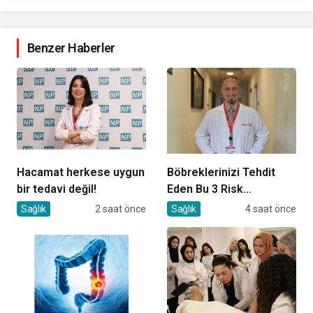
Benzer Haberler
Hacamat herkese uygun
Böbreklerinizi Tehdit
bir tedavi değil!
Eden Bu 3 Risk
Faktörüne Dikkat!
Sağlık
2 saat önce
Sağlık
4 saat önce