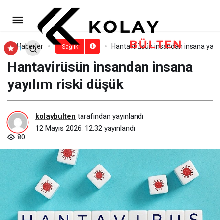
Selçuklu Belediyesi Kızılay’a
Destek Olmayı Sürdürüyor
Paylaş
Yorum Yap
Haberler
Hantavirüsün insandan insana yayıl
Sağlık
Hantavirüsün insandan insana
yayılım riski düşük
kolaybulten
tarafından yayınlandı
12 Mayıs 2026, 12:32
yayınlandı
80