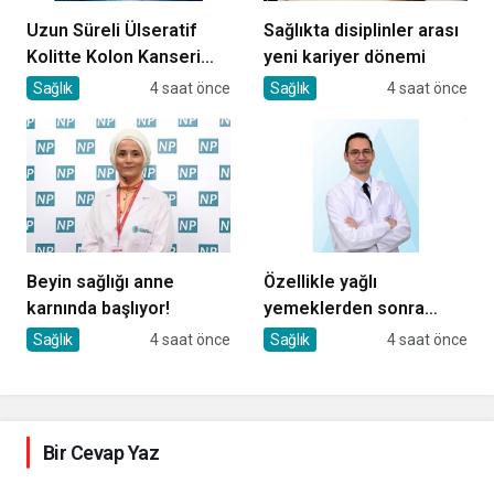
Uzun Süreli Ülseratif
Sağlıkta disiplinler arası
Kolitte Kolon Kanseri
yeni kariyer dönemi
Riski Artıyor mu?
Sağlık
4 saat önce
Sağlık
4 saat önce
Beyin sağlığı anne
Özellikle yağlı
karnında başlıyor!
yemeklerden sonra
başlıyorsa, gecikmeyin
Sağlık
4 saat önce
Sağlık
4 saat önce
Bir Cevap Yaz