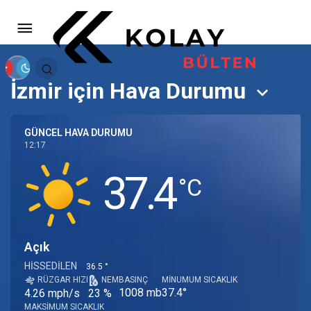
İzmir için Hava Durumu
GÜNCEL HAVA DURUMU
12:17
37.4
‎°C
Açık
HISSEDILEN
36.5 °
RÜZGAR HIZI
NEM
BASINÇ
MINUMUM SICAKLIK
1008 mb
37.4°
4.26 mph/s
23 %
MAKSIMUM SICAKLIK