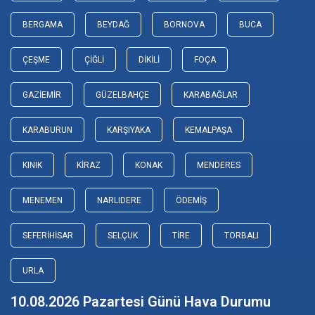
BERGAMA
BEYDAĞ
BORNOVA
BUCA
ÇEŞME
ÇIĞLI
DIKILI
FOÇA
GAZIEMIR
GÜZELBAHÇE
KARABAĞLAR
KARABURUN
KARŞIYAKA
KEMALPAŞA
KINIK
KIRAZ
KONAK
MENDERES
MENEMEN
NARLIDERE
ÖDEMIŞ
SEFERIHISAR
SELÇUK
TIRE
TORBALI
URLA
10.08.2026 Pazartesi Günü Hava Durumu