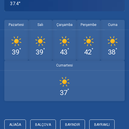
37.4°
Pazartesi
Salı
Çarşamba
Perşembe
Cuma
°
°
°
°
°
39
39
43
42
38
Cumartesi
°
37
ALIAĞA
BALÇOVA
BAYINDIR
BAYRAKLI