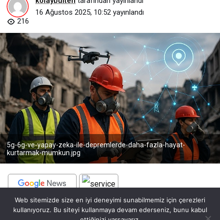
kolaybulten
tarafından yayınlandı
16 Ağustos 2025, 10:52
yayınlandı
216
5g-6g-ve-yapay-zeka-ile-depremlerde-daha-fazla-hayat-
kurtarmak-mumkun.jpg
Web sitemizde size en iyi deneyimi sunabilmemiz için çerezleri
BEĞEN
PAYLAŞ
kullanıyoruz. Bu siteyi kullanmaya devam ederseniz, bunu kabul
ettiğinizi varsayarız.