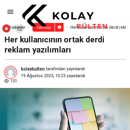
5G/6G ve Yapay Zeka ile
Depremlerde Daha Fazla Hayat Kurtarmak
Paylaş
Yorum Yap
Haberler
Her kullanıcının ortak derdi rekla
Teknoloji
Her kullanıcının ortak derdi
Mümkün
reklam yazılımları
kolaybulten
tarafından yayınlandı
19 Ağustos 2025, 10:23
yayınlandı
151