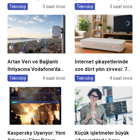
Ulaştı
üretkenlik
Teknoloji
3 saat önce
Teknoloji
3 saat önce
Artan Veri ve Bağlantı
İnternet şikayetlerinde
İhtiyacına Vodafone’dan
son dört yılın zirvesi: 78
Yeni Anten Teknolojisi
bin 610 şikayet
Teknoloji
4 saat önce
Teknoloji
4 saat önce
Kaspersky Uyarıyor: Yeni
Küçük işletmeler büyük