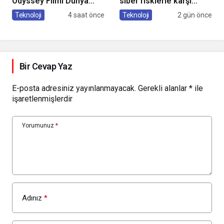
Odyssey Filmi Dünya
siber risklerle karşı
Çapında Heyecan
karşıya
Teknoloji
4 saat önce
Teknoloji
2 gün önce
Yaratırken Dolandırıcılar
da Harekete Geçiyor
Bir Cevap Yaz
E-posta adresiniz yayınlanmayacak.
Gerekli alanlar
*
ile
işaretlenmişlerdir
Yorumunuz
*
Adınız
*