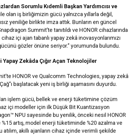
zlardan Sorumlu Kıdemli Başkan Yardımcısı ve
e olan iş birliğimizin gücü yalnızca yıllarla değil,
ız yeniliğe birlikte imza attık. Bunların en güncel
Snapdragon Summit’te tanıtıldı ve HONOR cihazlarında
 cihaz içi ajan tabanlı yapay zekâ inovasyonlarımızı
 gücünü gözler önüne seriyor.” yorumunda bulundu.
çi Yapay Zekâda Çığır Açan Teknolojiler
it’te HONOR ve Qualcomm Technologies, yapay zekâ
Çağ”ı başlatacak yeni iş birliği aşamasını duyurdu.
lan işlem gücü, bellek ve enerji tüketimine çözüm
z içi modeller için ilk Düşük Bit Kuantizasyon
xagon™ NPU sayesinde bu yenilik, önceki nesil HONOR
 %15 artış, model enerji tüketiminde %20 azalma ve
tılım, akıllı ajanların cihaz içinde verimli şekilde