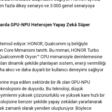
den fazla dikey senaryo ve 3.000 genel senaryoya
larda GPU-NPU Heterojen Yapay Zekâ Süper
temsil ediyor. HONOR, Qualcomm iş birliğiyle
on Core Mimarisini tanıttı. Bu mimari, HONOR Turbo
nı Qualcomm® Oryon™ CPU mimarisiyle derinlemesine
arı dinamik şekilde planlayan sistem, enerji verimliliği
 akıcı ve daha duyarlı bir kullanıcı deneyimi sağlıyor
ine inşa edilen sektörde bir ilk olan GPU-NPU
olojisini de duyurdu. Bu teknoloji, düşük
yimlerini yüksek çözünürlüklü ve yüksek kare hızlı bir
lojisine benzer şekilde yapay zekâdan yararlanarak
erçek zamanlı olarak yeniden oluşturuyor. Böylece