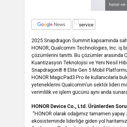
honor-ve-
2025 Snapdragon Summit kapsamında sahn
HONOR, Qualcomm Technologies, Inc. iş birliğ
çözümlerini tanıttı. Bu çözümler arasında C
Kuantizasyon Teknolojisi ve Yeni Nesil Hibri
Snapdragon® 8 Elite Gen 5 Mobil Platform
HONOR MagicPad3 Pro ile kullanıcılarla bu
yeteneklerini Qualcomm’un sektör lideri mobil
verimlilik ve işlem gücünü aynı anda sunarak
HONOR Device Co., Ltd. Ürünlerden Soru
“HONOR olarak odağımız tamamen yapay zek
ekosisteminde liderliğe giden yol haritamı