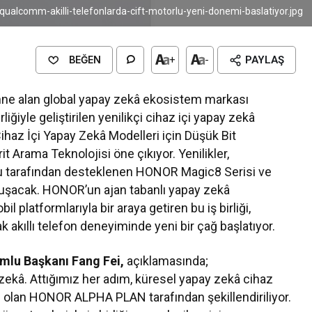
qualcomm-akilli-telefonlarda-cift-motorlu-yeni-donemi-baslatiyor.jpg
BEĞEN
+
-
PAYLAŞ
e alan global yapay zekâ ekosistem markası
iyle geliştirilen yenilikçi cihaz içi yapay zekâ
ihaz İçi Yapay Zekâ Modelleri için Düşük Bit
t Arama Teknolojisi öne çıkıyor. Yenilikler,
u tarafından desteklenen HONOR Magic8 Serisi ve
luşacak. HONOR’un ajan tabanlı yapay zekâ
 platformlarıyla bir araya getiren bu iş birliği,
 akıllı telefon deneyiminde yeni bir çağ başlatıyor.
mlu Başkanı Fang Fei,
açıklamasında;
â. Attığımız her adım, küresel yapay zekâ cihaz
z olan HONOR ALPHA PLAN tarafından şekillendiriliyor.