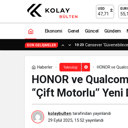
ReLU Games, MIMESIS’I 27 Ekim’de Erk
USD
EUR
47,71
55,
Ekonomi
Genel
Güncel
Gündem
0:11
Avrupa ve Asya Arasında
SON GELIŞMELER
Haberler
HONOR ve Qualcom
Teknoloji
HONOR ve Qualcomm 
“Çift Motorlu” Yeni
kolaybulten
tarafından yayınlandı
29 Eylül 2025, 15:52
yayınlandı