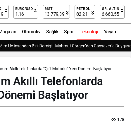
en Erişime Açıyor!
O
EURO/USD
BIST
PETROL
GR. ALTIN
19
1,16
13.779,39
82,21
6.660,55
Magazin
Otomotiv
Sağlık
Spor
Teknoloji
Yaşam
 Modern Lojistik Çözümleri
m Akıllı Telefonlarda “Çift Motorlu” Yeni Dönemi Başlatıyor
Akıllı Telefonlarda
 Dönemi Başlatıyor
178