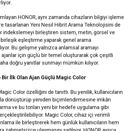
liyor.
amlayan HONOR, aynı zamanda cihazların bilgiyi işleme
 tasarlanan Yeni Nesil Hibrit Arama Teknolojisini de
ör indekslemeyi birleştiren sistem, metin, görsel ve
 birleşik eşleştirme yaparak genel arama
ıyor. Bu gelişme yalnızca anlamsal aramayı
ajanlar için güçlü bir temel oluşturarak çok çeşitli
daha doğru yanıtlar sunmayı mümkün kılıyor.
de Bir İlk Olan Ajan Güçlü Magic Color
ic Color özelliğini de tanıttı. Bu yenilik, kullanıcıların
ylıkla dönüştürüp yeniden biçimlendirmesine imkân
karma ve bu tonları yeni bir hedefe uygulama gibi
çekleştirilebiliyor. Magic Color, cihaz içi verimli
lama ile birleştirerek hem günlük kullanıcıların hem
lara zahmetsizce ulaşmasını sağlıyor. HONOR ayrıca,