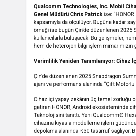
Qualcomm Technologies, Inc. Mobil Ciha
Genel Müdürü Chris Patrick
ise: “HONOR il
kapsamıyla da ölçülüyor. Bugüne kadar sayıs
örneği ise bugün Çin’de düzenlenen 2025 
kullanıcılarla buluşacak. Bu gelişmeler, hem
hem de heterojen bilgi işlem mimarimizin
Verimlilik Yeniden Tanımlanıyor: Cihaz İ
Çin’de düzenlenen 2025 Snapdragon Summ
ajanı ve performans alanında “Çift Motorlu 
Cihaz içi yapay zekânın üç temel zorluğu o
getiren HONOR, Android ekosisteminde ciha
Teknolojisini tanıttı. Yeni Qualcomm® He
cihazına kıyasla modelleme işlem gücünde
depolama alanında %30 tasarruf sağlıyor. Bu a