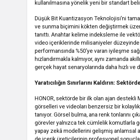
kullanılmasına yönelik yeni bir standart belir
Düşük Bit Kuantizasyon Teknolojisi’ni tam
ve sunma biçimini kökten değiştirmek üzere
tanıttı. Anahtar kelime indeksleme ile vekt
video içeriklerinde milisaniyeler düzeyinde
performansında %50’ye varan iyileşme sağl
hızlandırmakla kalmıyor, aynı zamanda akıllı 
gerçek hayat senaryolarında daha hızlı ve 
Yaratıcılığın Sınırlarını Kaldırın: Sektör
HONOR, sektörde bir ilk olan ajan destekli Mag
görselleri ve videoları benzersiz bir kola
tanıyor. Görsel bulma, ana renk tonlarını çı
görevler yalnızca tek cümlelik komutlarla ger
yapay zekâ modellerini gelişmiş anlamsal an
de içerik üreticilerinin profesyonel sonuç