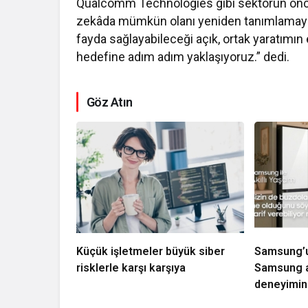
Qualcomm Technologies gibi sektörün öncü pa
zekâda mümkün olanı yeniden tanımlamaya
fayda sağlayabileceği açık, ortak yaratımın 
hedefine adım adım yaklaşıyoruz.” dedi.
Göz Atın
Küçük işletmeler büyük siber
Samsung’un
risklerle karşı karşıya
Samsung a
deneyimini