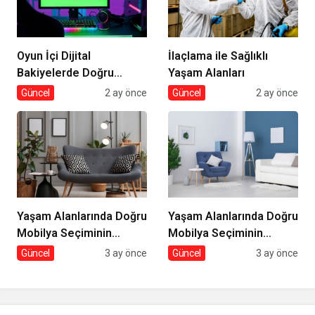
Oyun İçi Dijital
İlaçlama ile Sağlıklı
Bakiyelerde Doğru
Yaşam Alanları
Tercihler
Güncel
2 ay önce
Güncel
2 ay önce
Yaşam Alanlarında Doğru
Yaşam Alanlarında Doğru
Mobilya Seçiminin
Mobilya Seçiminin
İncelikleri
Önemi
Güncel
3 ay önce
Güncel
3 ay önce