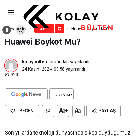
Giorgio Armani Boykot Mu?
Paylaş
Yorum Yap
Haberler
Huawei Boykot Mu?
Güncel
Huawei Boykot Mu?
kolaybulten
tarafından yayınlandı
24 Kasım 2024, 09:58
yayınlandı
320
BEĞEN
+
-
PAYLAŞ
Son yıllarda teknoloji dünyasında sıkça duyduğumuz