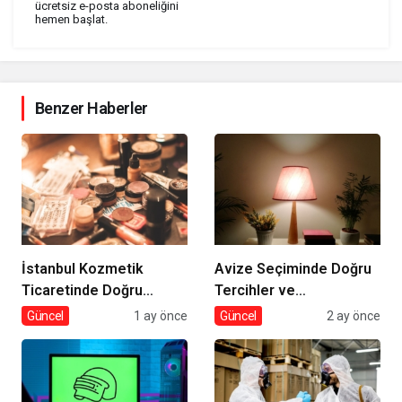
ücretsiz e-posta aboneliğini
hemen başlat.
Benzer Haberler
İstanbul Kozmetik
Avize Seçiminde Doğru
Ticaretinde Doğru
Tercihler ve
Tedarik
Dekorasyona Etkisi
Güncel
1 ay önce
Güncel
2 ay önce