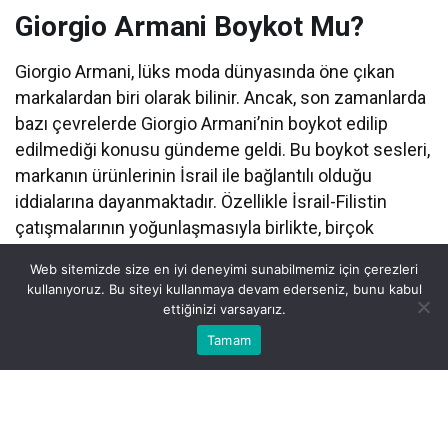
Giorgio Armani Boykot Mu?
Giorgio Armani, lüks moda dünyasında öne çıkan
markalardan biri olarak bilinir. Ancak, son zamanlarda
bazı çevrelerde Giorgio Armani’nin boykot edilip
edilmediği konusu gündeme geldi. Bu boykot sesleri,
markanın ürünlerinin İsrail ile bağlantılı olduğu
iddialarına dayanmaktadır. Özellikle İsrail-Filistin
çatışmalarının yoğunlaşmasıyla birlikte, birçok
tüketici ve topluluk boykot çağrısı yapmaktadır. Bu
Web sitemizde size en iyi deneyimi sunabilmemiz için çerezleri
makalede, Giorgio Armani’nin gerçekten boykot edilip
kullanıyoruz. Bu siteyi kullanmaya devam ederseniz, bunu kabul
edilmediğini, neden boykot çağrılarının yapıldığını ve
ettiğinizi varsayarız.
boykotun gerekçelerini inceleyeceğiz.
Bu web sitesinde en iyi deneyimi yaşamanızı sağlamak için
Tamam
Anasayfa
Akış
Eczaneler
Trafik
Kabul
çerezler kullanılmaktadır.
Göz Atın