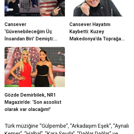
Cansever
Cansever Hayatını
‘Güvenebileceğim Üç
Kaybetti: Kuzey
İnsandan Biri’ Demişti:
Makedonya’da Toprağa
Mahmut Görgen’den
Verilecek
Cansever’e Duygusal Veda
Gözde Demirbilek, NR1
Magazin’de: ‘Son assolist
olarak var olacağım!’
Türk müziğine “Gülpembe”, “Arkadaşım Eşek”, “Aynalı
Kemer”, “Halhal”, “Kara Sevda”, “Dağlar Dağlar” ve