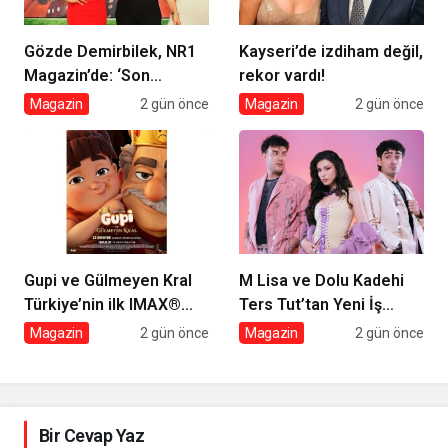
Gözde Demirbilek, NR1
Kayseri’de izdiham değil,
Magazin’de: ‘Son
rekor vardı!
assolist olarak var
Magazin
2 gün önce
Magazin
2 gün önce
olacağım!’
Gupi ve Gülmeyen Kral
M Lisa ve Dolu Kadehi
Türkiye’nin ilk IMAX®
Ters Tut’tan Yeni İş
animasyon filmi oluyor
Birliği: Vişne
Magazin
2 gün önce
Magazin
2 gün önce
Bir Cevap Yaz