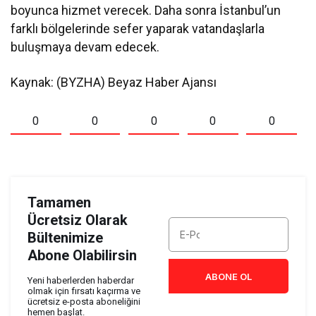
boyunca hizmet verecek. Daha sonra İstanbul’un
farklı bölgelerinde sefer yaparak vatandaşlarla
buluşmaya devam edecek.
Kaynak: (BYZHA) Beyaz Haber Ajansı
0
0
0
0
0
Tamamen
Ücretsiz Olarak
Bültenimize
Abone Olabilirsin
ABONE OL
Yeni haberlerden haberdar
olmak için fırsatı kaçırma ve
ücretsiz e-posta aboneliğini
hemen başlat.