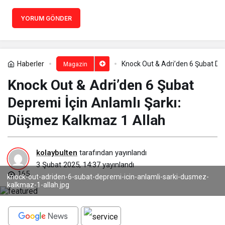
YORUM GÖNDER
Haberler
Knock Out & Adri’den 6 Şubat De
Magazin
Knock Out & Adri’den 6 Şubat
Depremi İçin Anlamlı Şarkı:
Düşmez Kalkmaz 1 Allah
kolaybulten
tarafından yayınlandı
3 Şubat 2025, 14:37
yayınlandı
165
knock-out-adriden-6-subat-depremi-icin-anlamli-sarki-dusmez-
kalkmaz-1-allah.jpg