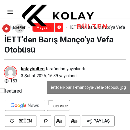
Knock Out & Adri’den 6 Şubat
Depremi İçin Anlamlı Şarkı: Düşmez
Paylaş
Yorum Yap
Haberler
İETT’den Barış Manço’ya Vefa O
Magazin
İETT’den Barış Manço’ya Vefa
Kalkmaz 1 Allah
Otobüsü
kolaybulten
tarafından yayınlandı
3 Şubat 2025, 16:39
yayınlandı
153
iettden-baris-mancoya-vefa-otobusu.jpg
BEĞEN
+
-
PAYLAŞ