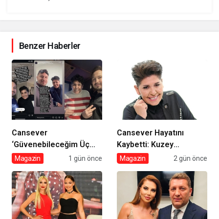
Benzer Haberler
Cansever
Cansever Hayatını
‘Güvenebileceğim Üç
Kaybetti: Kuzey
İnsandan Biri’ Demişti:
Makedonya’da Toprağa
Magazin
1 gün önce
Magazin
2 gün önce
Mahmut Görgen’den
Verilecek
Cansever’e Duygusal
Veda