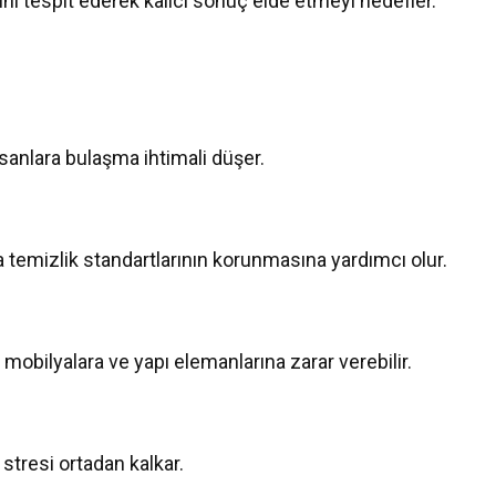
nı tespit ederek kalıcı sonuç elde etmeyi hedefler.
sanlara bulaşma ihtimali düşer.
a temizlik standartlarının korunmasına yardımcı olur.
 mobilyalara ve yapı elemanlarına zarar verebilir.
stresi ortadan kalkar.