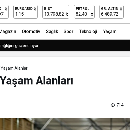
O
EURO/USD
BIST
PETROL
GR. ALTIN
97
1,15
13.798,82
82,40
6.489,72
Magazin
Otomotiv
Sağlık
Spor
Teknoloji
Yaşam
sağlığını güçlendiriyor!
lı Yaşam Alanları
ı Yaşam Alanları
714