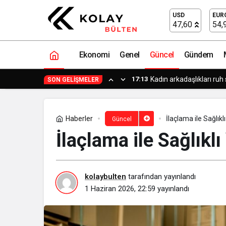
İlaçlama ile Sağlıklı Yaşam Alanları
USD
EUR
47,60
54,
Ekonomi
Genel
Güncel
Gündem
17:13
Kadın arkadaşlıkları ruh 
SON GELIŞMELER
Haberler
İlaçlama ile Sağlık
Güncel
İlaçlama ile Sağlıkl
kolaybulten
tarafından yayınlandı
1 Haziran 2026, 22:59
yayınlandı