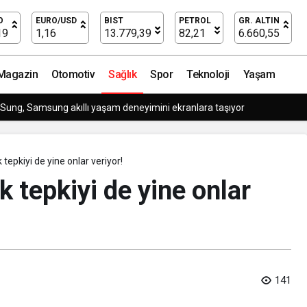
eciktiriyor!
O
EURO/USD
BIST
PETROL
GR. ALTIN
19
1,16
13.779,39
82,21
6.660,55
Magazin
Otomotiv
Sağlık
Spor
Teknoloji
Yaşam
t King’i Global Pazarda Oyuncularla Buluştu!
k tepkiyi de yine onlar veriyor!
lk tepkiyi de yine onlar
141