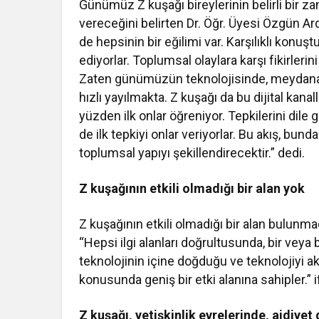
Günümüz Z kuşağı bireylerinin belirli bir z
vereceğini belirten Dr. Öğr. Üyesi Özgün Ar
de hepsinin bir eğilimi var. Karşılıklı kon
ediyorlar. Toplumsal olaylara karşı fikirler
Zaten günümüzün teknolojisinde, meydana gel
hızlı yayılmakta. Z kuşağı da bu dijital kana
yüzden ilk onlar öğreniyor. Tepkilerini dil
de ilk tepkiyi onlar veriyorlar. Bu akış, bun
toplumsal yapıyı şekillendirecektir.” dedi.
Z kuşağının etkili olmadığı bir alan yok
Z kuşağının etkili olmadığı bir alan bulunm
“Hepsi ilgi alanları doğrultusunda, bir veya b
teknolojinin içine doğduğu ve teknolojiyi akt
konusunda geniş bir etki alanına sahipler.”
Z kuşağı, yetişkinlik evrelerinde, aidiye