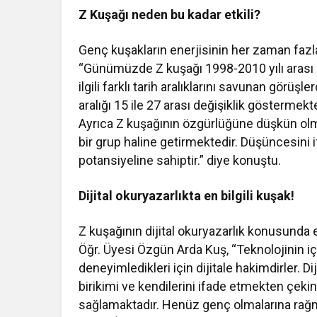
Z Kuşağı neden bu kadar etkili?
Genç kuşakların enerjisinin her zaman fazl
“Günümüzde Z kuşağı 1998-2010 yılı arası do
ilgili farklı tarih aralıklarını savunan görü
aralığı 15 ile 27 arası değişiklik gösterme
Ayrıca Z kuşağının özgürlüğüne düşkün olm
bir grup haline getirmektedir. Düşüncesin
potansiyeline sahiptir.” diye konuştu.
Dijital okuryazarlıkta en bilgili kuşak!
Z kuşağının dijital okuryazarlık konusunda
Öğr. Üyesi Özgün Arda Kuş, “Teknolojinin iç
deneyimledikleri için dijitale hakimdirler. D
birikimi ve kendilerini ifade etmekten çeki
sağlamaktadır. Henüz genç olmalarına rağme