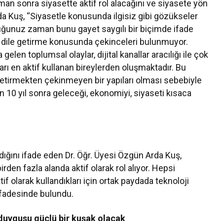
aman sonra siyasette aktif rol alacağını ve siyasete yön
da Kuş, “Siyasetle konusunda ilgisiz gibi gözükseler
uştuğunuz zaman bunu gayet saygılı bir biçimde ifade
ini dile getirme konusunda çekinceleri bulunmuyor.
en toplumsal olaylar, dijital kanallar aracılığı ile çok
lları en aktif kullanan bireylerden oluşmaktadır. Bu
e getirmekten çekinmeyen bir yapıları olması sebebiyle
dan 10 yıl sonra geleceği, ekonomiyi, siyaseti kısaca
adığını ifade eden Dr. Öğr. Üyesi Özgün Arda Kuş,
irden fazla alanda aktif olarak rol alıyor. Hepsi
if olarak kullandıkları için ortak paydada teknoloji
 ifadesinde bulundu.
t duygusu güçlü bir kuşak olacak