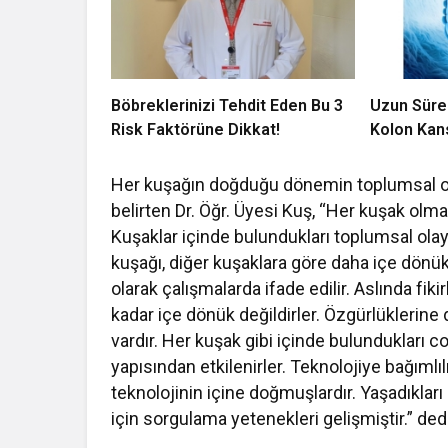
Böbreklerinizi Tehdit Eden Bu 3
Uzun Sürel
Risk Faktörüne Dikkat!
Kolon Kans
Her kuşağın doğduğu dönemin toplumsal ola
belirten Dr. Öğr. Üyesi Kuş, “Her kuşak olm
Kuşaklar içinde bulundukları toplumsal olay
kuşağı, diğer kuşaklara göre daha içe dönük,
olarak çalışmalarda ifade edilir. Aslında fik
kadar içe dönük değildirler. Özgürlüklerine d
vardır. Her kuşak gibi içinde bulundukları 
yapısından etkilenirler. Teknolojiye bağımlı
teknolojinin içine doğmuşlardır. Yaşadıkları
için sorgulama yetenekleri gelişmiştir.” dedi