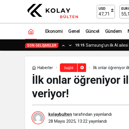
Doğru yaşam tarzı seçimi yaşlanmayı g
USD
EUR
47,71
55,
Ekonomi
Genel
Güncel
Gündem
15:15
Semruk Games’in Harves
SON GELIŞMELER
Haberler
İlk onlar öğreniyor il
Sağlık
İlk onlar öğreniyor i
veriyor!
kolaybulten
tarafından yayınlandı
28 Mayıs 2025, 13:22
yayınlandı