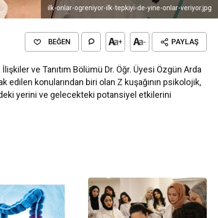
ilk-onlar-ogreniyor-ilk-tepkiyi-de-yine-onlar-veriyor.jpg
BEĞEN
+
-
PAYLAŞ
a İlişkiler ve Tanıtım Bölümü Dr. Öğr. Üyesi Özgün Arda
dilen konularından biri olan Z kuşağının psikolojik,
deki yerini ve gelecekteki potansiyel etkilerini