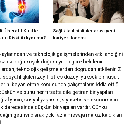
i Ülseratif Kolitte
Sağlıkta disiplinler arası yeni
eri Riski Artıyor mu?
kariyer dönemi
ylarından ve teknolojik gelişmelerinden etkilendiğini
asa da çoğu kuşak doğum yılına göre belirlenir.
lardan, teknolojik gelişmelerden doğrudan etkilenir. Z
 sosyal ilişkileri zayıf, stres düzeyi yüksek bir kuşak
irlerini beyan etme konusunda çalışmaların iddia ettiği
üşkün ve bunu her fırsatta dile getiren bir yapıları
coğrafyanın, sosyal yaşamın, siyasetin ve ekonominin
lık derecesinde düşkün bir yapıları vardır. Çünkü
 cağın getirisi olarak çok fazla mesaja maruz kaldıkları
.