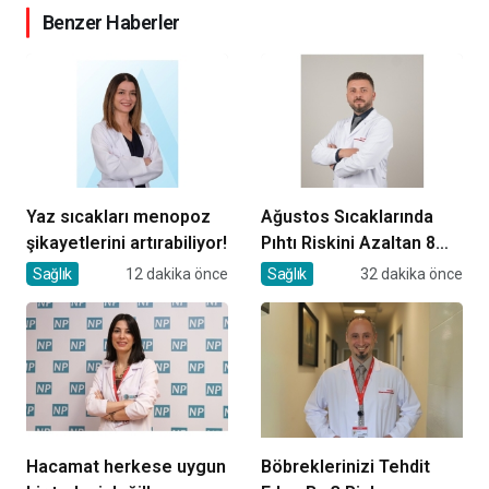
Benzer Haberler
Yaz sıcakları menopoz
Ağustos Sıcaklarında
şikayetlerini artırabiliyor!
Pıhtı Riskini Azaltan 8
Öneri
Sağlık
12 dakika önce
Sağlık
32 dakika önce
Hacamat herkese uygun
Böbreklerinizi Tehdit