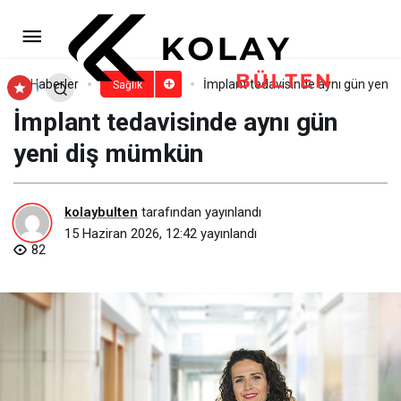
Yazın Yanlış Ürün Kullanımı Cilt
Lekelerini Tetikleyebilir
Paylaş
Yorum Yap
Haberler
İmplant tedavisinde aynı gün yeni
Sağlık
İmplant tedavisinde aynı gün
yeni diş mümkün
kolaybulten
tarafından yayınlandı
15 Haziran 2026, 12:42
yayınlandı
82