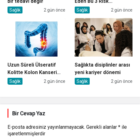
bir tedavi değil!
Eden Bu 3 Risk
Faktörüne Dikkat!
Sağlık
2 gün önce
Sağlık
2 gün önce
Uzun Süreli Ülseratif
Sağlıkta disiplinler arası
Kolitte Kolon Kanseri
yeni kariyer dönemi
Riski Artıyor mu?
Sağlık
2 gün önce
Sağlık
2 gün önce
Bir Cevap Yaz
E-posta adresiniz yayınlanmayacak.
Gerekli alanlar
*
ile
işaretlenmişlerdir