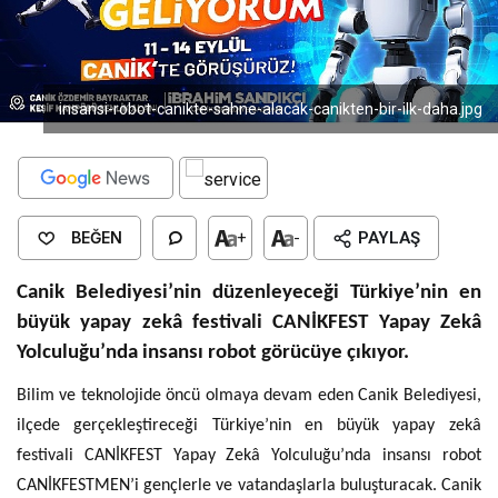
insansi-robot-canikte-sahne-alacak-canikten-bir-ilk-daha.jpg
BEĞEN
+
-
PAYLAŞ
Canik Belediyesi’nin düzenleyeceği Türkiye’nin en
büyük yapay zekâ festivali CANİKFEST Yapay Zekâ
Yolculuğu’nda insansı robot görücüye çıkıyor.
Bilim ve teknolojide öncü olmaya devam eden Canik Belediyesi,
ilçede gerçekleştireceği Türkiye’nin en büyük yapay zekâ
festivali CANİKFEST Yapay Zekâ Yolculuğu’nda insansı robot
CANİKFESTMEN’i gençlerle ve vatandaşlarla buluşturacak. Canik