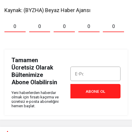
Kaynak: (BYZHA) Beyaz Haber Ajansı
0
0
0
0
0
Tamamen
Ücretsiz Olarak
Bültenimize
Abone Olabilirsin
ABONE OL
Yeni haberlerden haberdar
olmak için fırsatı kaçırma ve
ücretsiz e-posta aboneliğini
hemen başlat.