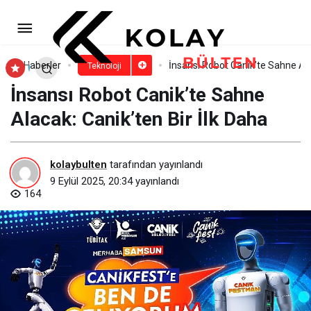
Vestel Mobilite, IAA Mobility
2025’te geleceğin mobilite çözümlerini
Paylaş
Yorum Yap
Haberler
İnsansı Robot Canik’te Sahne Ala
Teknoloji
İnsansı Robot Canik’te Sahne
sergiledi
Alacak: Canik’ten Bir İlk Daha
kolaybulten
tarafından yayınlandı
9 Eylül 2025, 20:34
yayınlandı
164