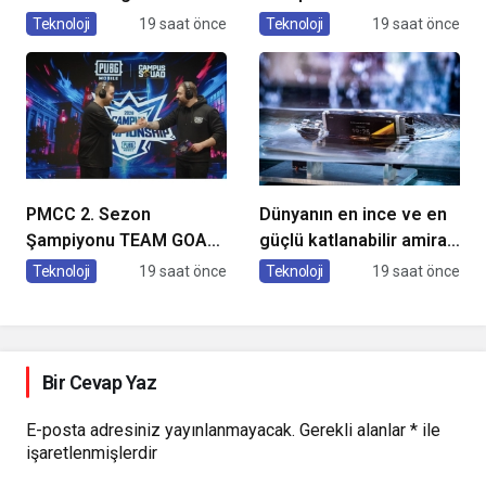
Pazarda Oyuncularla
Hava Temizleme
Teknoloji
19 saat önce
Teknoloji
19 saat önce
Buluştu!
Cihazları
PMCC 2. Sezon
Dünyanın en ince ve en
Şampiyonu TEAM GOAT
güçlü katlanabilir amiral
Oldu
gemisi HONOR Magic V6
Teknoloji
19 saat önce
Teknoloji
19 saat önce
Türkiye’de
Bir Cevap Yaz
E-posta adresiniz yayınlanmayacak.
Gerekli alanlar
*
ile
işaretlenmişlerdir