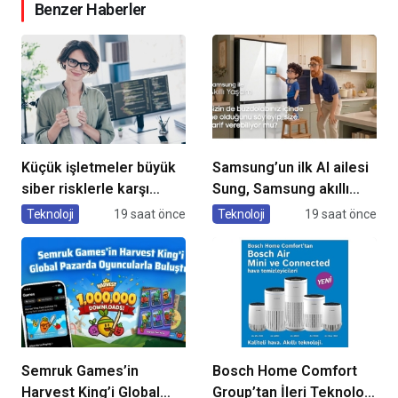
Benzer Haberler
Küçük işletmeler büyük
Samsung’un ilk AI ailesi
siber risklerle karşı
Sung, Samsung akıllı
karşıya
yaşam deneyimini
Teknoloji
19 saat önce
Teknoloji
19 saat önce
ekranlara taşıyor
Semruk Games’in
Bosch Home Comfort
Harvest King’i Global
Group’tan İleri Teknoloji