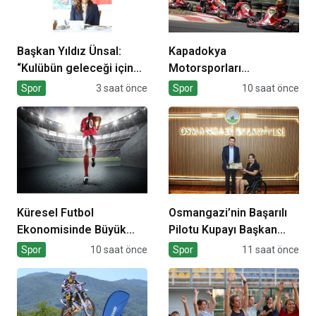
Başkan Yıldız Ünsal:
Kapadokya
“Kulübün geleceği için
Motorsporları
ortak irade
Kompleksi Açılıyor
Spor
3 saat önce
Spor
10 saat önce
oluşturulmalı”
Küresel Futbol
Osmangazi’nin Başarılı
Ekonomisinde Büyük
Pilotu Kupayı Başkan
Dönüşüm!
Aydın’la Paylaştı
Spor
10 saat önce
Spor
11 saat önce