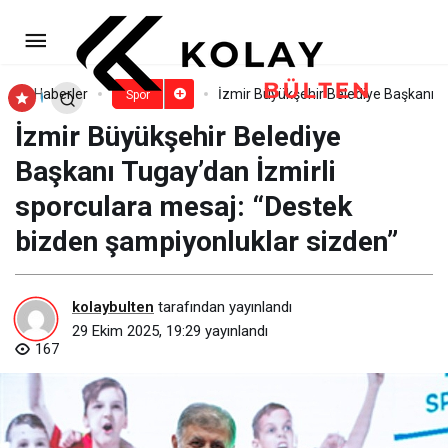
Buca’da spor keyfi kapalı
alanlara taşındı
Paylaş
Yorum Yap
Haberler
İzmir Büyükşehir Belediye Başkanı T
Spor
İzmir Büyükşehir Belediye
Başkanı Tugay’dan İzmirli
sporculara mesaj: “Destek
bizden şampiyonluklar sizden”
kolaybulten
tarafından yayınlandı
29 Ekim 2025, 19:29
yayınlandı
167