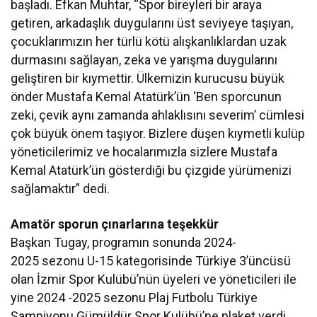
başladı. Efkan Muhtar, “Spor bireyleri bir araya
getiren, arkadaşlık duygularını üst seviyeye taşıyan,
çocuklarımızın her türlü kötü alışkanlıklardan uzak
durmasını sağlayan, zeka ve yarışma duygularını
geliştiren bir kıymettir. Ülkemizin kurucusu büyük
önder Mustafa Kemal Atatürk’ün ‘Ben sporcunun
zeki, çevik aynı zamanda ahlaklısını severim’ cümlesi
çok büyük önem taşıyor. Bizlere düşen kıymetli kulüp
yöneticilerimiz ve hocalarımızla sizlere Mustafa
Kemal Atatürk’ün gösterdiği bu çizgide yürümenizi
sağlamaktır” dedi.
Amatör sporun çınarlarına teşekkür
Başkan Tugay, programın sonunda 2024-
2025 sezonu U-15 kategorisinde Türkiye 3’üncüsü
olan İzmir Spor Kulübü’nün üyeleri ve yöneticileri ile
yine 2024 -2025 sezonu Plaj Futbolu Türkiye
Şampiyonu Gümüldür Spor Kulübü’ne plaket verdi.