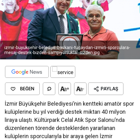
izmir-buyuksehir-belediye-baskani-tugaydan-izmirli-sporculara-
mesaj-destek-bizden-sampiyonluklar-sizden.jpg
BEĞEN
+
-
PAYLAŞ
İzmir Büyükşehir Belediyesi’nin kentteki amatör spor
kulüplerine bu yıl verdiği destek miktarı 40 milyon
liraya ulaştı. Kültürpark Celal Atik Spor Salonu’nda
düzenlenen törende desteklerden yararlanan
kulüplerin sporcularıyla bir araya gelen İzmir