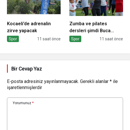
Kocaeli’de adrenalin
Zumba ve pilates
zirve yapacak
dersleri şimdi Buca
Arena Stadı’nda
Spor
11 saat önce
Spor
11 saat önce
Bir Cevap Yaz
E-posta adresiniz yayınlanmayacak.
Gerekli alanlar
*
ile
işaretlenmişlerdir
Yorumunuz
*