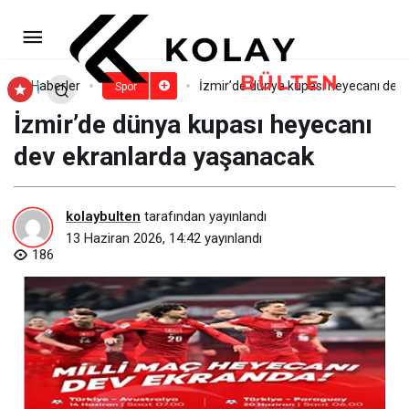
Forum İstanbul’da Dünya Kupası
temalı etkinlik günleri başlıyor
Paylaş
Yorum Yap
Haberler
İzmir’de dünya kupası heyecanı dev
Spor
İzmir’de dünya kupası heyecanı
dev ekranlarda yaşanacak
kolaybulten
tarafından yayınlandı
13 Haziran 2026, 14:42
yayınlandı
186