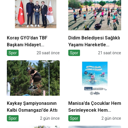
Koray GYO’dan TBF
Didim Belediyesi Sağlıklı
Başkanı Hidayet
Yaşamı Hareketle
Türkoğlu’na ziyaret
Destekliyor
Spor
20 saat önce
Spor
21 saat önce
Kaykay Şampiyonasının
Manisa’da Çocuklar Hem
Kalbi Osmangazi’de Attı
Serinleyecek Hem
Yüzme Öğrenecek
Spor
2 gün önce
Spor
2 gün önce