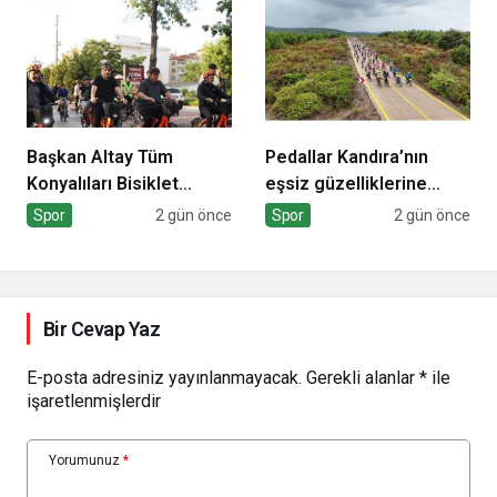
Başkan Altay Tüm
Pedallar Kandıra’nın
Konyalıları Bisiklet
eşsiz güzelliklerine
Festivali’ne Davet Etti
çevrilecek
Spor
2 gün önce
Spor
2 gün önce
Bir Cevap Yaz
E-posta adresiniz yayınlanmayacak.
Gerekli alanlar
*
ile
işaretlenmişlerdir
Yorumunuz
*