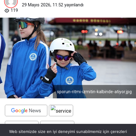
29 Mayıs 2026, 11:52
yayınlandı
119
sporun-ritmi-izmitin-kalbinde-atiyor.jpg
BEĞEN
PAYLAŞ
Web sitemizde size en iyi deneyimi sunabilmemiz için çerezleri