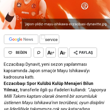
japon-yildiz-mayu-ishikawa-eczacibasi-dynavitte.jpg
BEĞEN
+
-
PAYLAŞ
Eczacıbaşı Dynavit, yeni sezon yapılanması
kapsamında Japon smaçör Mayu Ishikawa’yı
kadrosuna kattı.
Eczacıbaşı Spor Kulübü Kulüp Menajeri Bilun
Yılmaz,
transferle ilgili şu ifadeleri kullandı:
“Japonya
Milli Takımı kaptanı olarak önemli bir sorumluluk
üstlenen Mayu Ishikawa’nın tecrübesi, oyun disiplini
ve liderliğiyle takımımıza çok şey katacağına