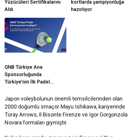
Yüzücüleri Sertifikalarını
kortlarda şampiyonluğa
Aldı
hazırlıyor
QNB Türkiye Ana
Sponsorluğunda
Türkiye’nin İlk Padel
Türkiye Şampiyonası
Başlıyor
Japon voleybolunun önemli temsilcilerinden olan
2000 doğumlu smaçör Mayu Ishikawa, kariyerinde
Toray Arrows, Il Bisonte Firenze ve Igor Gorgonzola
Novara formaları giymiştir.