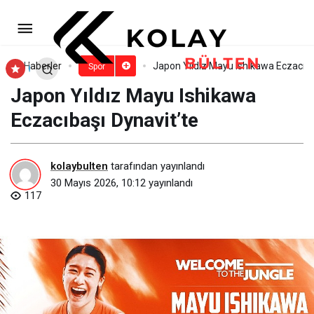
Sporun ritmi İzmit’in kalbinde
atıyor
Paylaş
Yorum Yap
Haberler
Japon Yıldız Mayu Ishikawa Eczacıba
Spor
Japon Yıldız Mayu Ishikawa
Eczacıbaşı Dynavit’te
kolaybulten
tarafından yayınlandı
30 Mayıs 2026, 10:12
yayınlandı
117