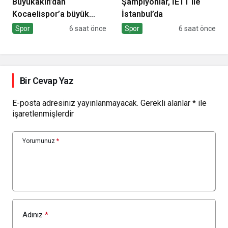
Büyükakın’dan
Şampiyonlar, İETT ile
Kocaelispor’a büyük
İstanbul’da
moral
Spor
6 saat önce
Spor
6 saat önce
Bir Cevap Yaz
E-posta adresiniz yayınlanmayacak.
Gerekli alanlar
*
ile
işaretlenmişlerdir
Yorumunuz
*
Adınız
*