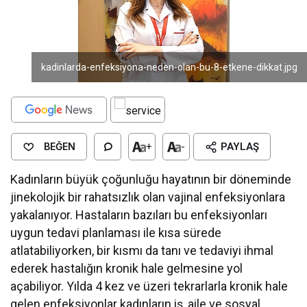
kadinlarda-enfeksiyona-neden-olan-bu-8-etkene-dikkat.jpg
BEĞEN
+
-
PAYLAŞ
Kadınların büyük çoğunluğu hayatının bir döneminde
jinekolojik bir rahatsızlık olan vajinal enfeksiyonlara
yakalanıyor. Hastaların bazıları bu enfeksiyonları
uygun tedavi planlaması ile kısa sürede
atlatabiliyorken, bir kısmı da tanı ve tedaviyi ihmal
ederek hastalığın kronik hale gelmesine yol
açabiliyor. Yılda 4 kez ve üzeri tekrarlarla kronik hale
gelen enfeksiyonlar kadınların iş, aile ve sosyal