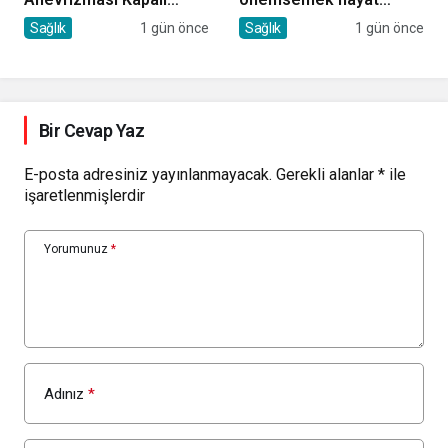
Yöntemle Tedavi Edildi
kurtarıyor
Sağlık
1 gün önce
Sağlık
1 gün önce
Bir Cevap Yaz
E-posta adresiniz yayınlanmayacak.
Gerekli alanlar
*
ile
işaretlenmişlerdir
Yorumunuz
*
Adınız
*