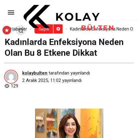
Uyku Kalitenizi Artıracak 6 Adım
Paylaş
Yorum Yap
Haberler
Kadınlarda Enfeksiyona Neden Olan
Sağlık
Kadınlarda Enfeksiyona Neden
Olan Bu 8 Etkene Dikkat
kolaybulten
tarafından yayınlandı
2 Aralık 2025, 11:02
yayınlandı
129