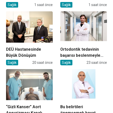
olabilir!
Sağlık
1 saat önce
Sağlık
1 saat önce
DEÜ Hastanesinde
Ortodontik tedavinin
Büyük Dönüşüm
başarısı beslenmeyle
başlar!
Sağlık
20 saat önce
Sağlık
23 saat önce
“Gizli Kanser” Aort
Bu belirtileri
Anevrizması Kapalı
önemsemek hayat