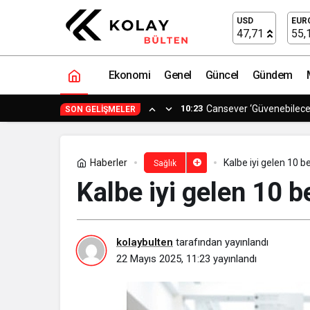
EÜ’de “Dünya Hemşireler Günü” kutlan
USD
EUR
47,71
55,
Ekonomi
Genel
Güncel
Gündem
10:23
Cansever ‘Güvenebilece
SON GELIŞMELER
Haberler
Kalbe iyi gelen 10 b
Sağlık
Kalbe iyi gelen 10 b
kolaybulten
tarafından yayınlandı
22 Mayıs 2025, 11:23
yayınlandı