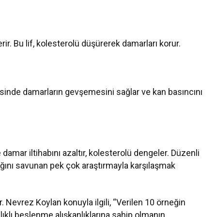
rir. Bu lif, kolesterolü düşürerek damarları korur.
esinde damarların gevşemesini sağlar ve kan basıncını
amar iltihabını azaltır, kolesterolü dengeler. Düzenli
lttığını savunan pek çok araştırmayla karşılaşmak
r. Nevrez Koylan konuyla ilgili, “Verilen 10 örneğin
lıklı beslenme alışkanlıklarına sahip olmanın,