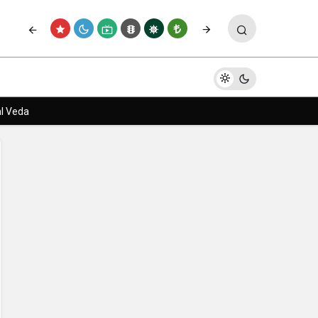
Paylaş
Yorum Yap
al Veda