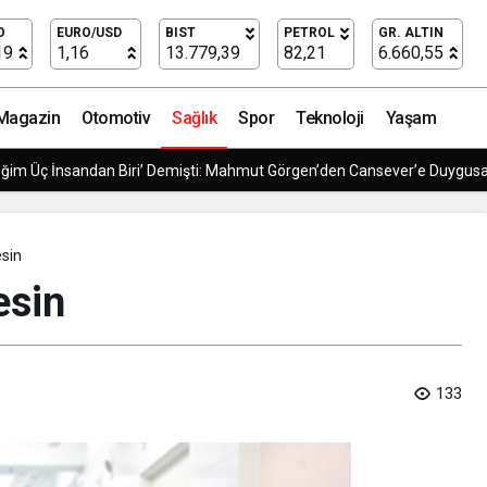
dı
O
EURO/USD
BIST
PETROL
GR. ALTIN
19
1,16
13.779,39
82,21
6.660,55
Magazin
Otomotiv
Sağlık
Spor
Teknoloji
Yaşam
ğim Üç İnsandan Biri’ Demişti: Mahmut Görgen’den Cansever’e Duygus
esin
esin
133