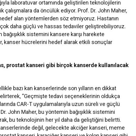
ıyla laboratuvar ortamında geliştirilen teknolojilerin
ik çalışmalara da öncülük ediyor. Prof. Dr. John Maher,
 hedef alan yöntemlerden söz etmiyoruz. Hastanın
 çok daha güçlü ve hassas tedaviler geliştirebiliyoruz.
 bağışıklık sistemini kansere karşı harekete
 kanser hücrelerini hedef alarak etkili sonuçlar
, prostat kanseri gibi birçok kanserde kullanılacak
likle bazı kan kanserlerinde son yılların en dikkat
belirterek, “Geçmişte tedavi seçeneklerinin oldukça
alarında CAR-T uygulamalarıyla uzun süreli ve güçlü
. Dr. John Maher, bu yöntemin bağışıklık sistemini
 bu teknolojinin her yıl daha da geliştiğini belirtti.
kanserlerinde değil, gelecekte akciğer kanseri, meme
prostat kanseri, karaciğer kanseri ve kolon kanseri gibi