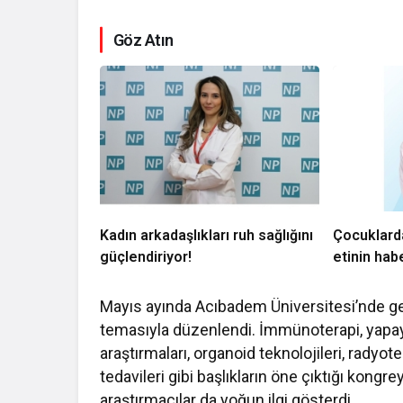
Göz Atın
Kadın arkadaşlıkları ruh sağlığını
Çocuklard
güçlendiriyor!
etinin habe
Mayıs ayında Acıbadem Üniversitesi’nde gerç
temasıyla düzenlendi. İmmünoterapi, yapay
araştırmaları, organoid teknolojileri, radyot
tedavileri gibi başlıkların öne çıktığı kongre
araştırmacılar da yoğun ilgi gösterdi.