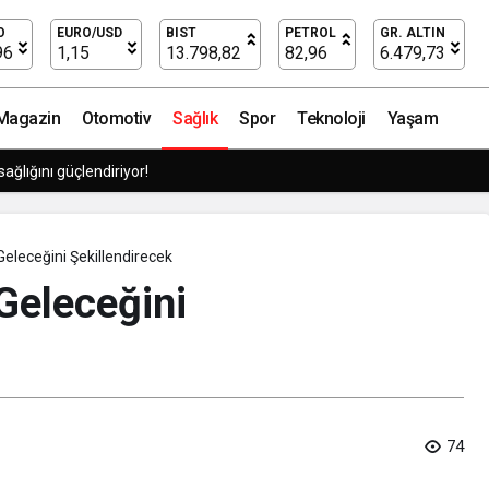
ol açabiliyor, hatta…
O
EURO/USD
BIST
PETROL
GR. ALTIN
96
1,15
13.798,82
82,96
6.479,73
Magazin
Otomotiv
Sağlık
Spor
Teknoloji
Yaşam
y zekaya bırakıyor
Geleceğini Şekillendirecek
Geleceğini
74