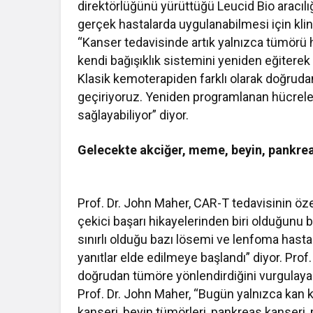
direktörlüğünü yürüttüğü Leucid Bio aracılığ
gerçek hastalarda uygulanabilmesi için klin
“Kanser tedavisinde artık yalnızca tümörü
kendi bağışıklık sistemini yeniden eğiterek
Klasik kemoterapiden farklı olarak doğrudan
geçiriyoruz. Yeniden programlanan hücreler,
sağlayabiliyor” diyor.
Gelecekte akciğer, meme, beyin, pankreas
Prof. Dr. John Maher, CAR-T tedavisinin özel
çekici başarı hikayelerinden biri olduğunu 
sınırlı olduğu bazı lösemi ve lenfoma hast
yanıtlar elde edilmeye başlandı” diyor. Prof
doğrudan tümöre yönlendirdiğini vurgulayarak,
Prof. Dr. John Maher, “Bugün yalnızca kan 
kanseri, beyin tümörleri, pankreas kanseri, 