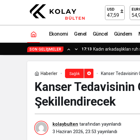
Reflü yemek borusunda kalıcı hasara y
USD
EUR
47,59
54,
Ekonomi
Genel
Güncel
Gündem
17:03
Uygulamalar yerini yapa
SON GELIŞMELER
Haberler
Kanser Tedavisinin 
Sağlık
Kanser Tedavisinin 
Şekillendirecek
kolaybulten
tarafından yayınlandı
3 Haziran 2026, 23:53
yayınlandı