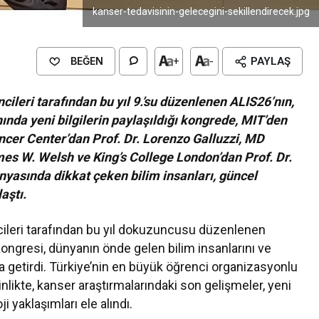
kanser-tedavisinin-gelecegini-sekillendirecek.jpg
BEĞEN
+
-
PAYLAŞ
ileri tarafından bu yıl 9.’su düzenlenen ALIS26’nın,
ında yeni bilgilerin paylaşıldığı kongrede, MIT’den
cer Center’dan Prof. Dr. Lorenzo Galluzzi, MD
es W. Welsh ve King’s College London’dan Prof. Dr.
nyasında dikkat çeken bilim insanları, güncel
aştı.
cileri tarafından bu yıl dokuzuncusu düzenlenen
ngresi, dünyanın önde gelen bilim insanlarını ve
ya getirdi. Türkiye’nin en büyük öğrenci organizasyonlu
inlikte, kanser araştırmalarındaki son gelişmeler, yeni
 yaklaşımları ele alındı.