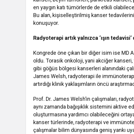
en yaygın katı tümörlerde de etkili olabilec
Bu alan, kişiselleştirilmiş kanser tedavilerin
konuşuyor.
Radyoterapi artık yalnızca ‘ışın tedavisi’ 
Kongrede öne çıkan bir diğer isim ise MD 
oldu. Torasik onkoloji, yani akciğer kanse
gibi göğüs bölgesi kanserleri
alanındaki çal
James Welsh, radyoterapi ile immünoterapiyi
artırdığı klinik yaklaşımların öncü araştırmac
Prof. Dr. James Welsh’in çalışmaları, radyo
aynı zamanda bağışıklık sistemini aktive e
oluşturmasına yardımcı olabileceğini ortaya 
kanser türlerinde, radyoterapi ve immünotera
çalışmalar bilim dünyasında geniş yankı uya