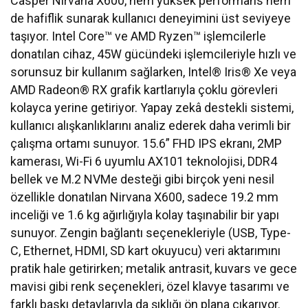
Casper Nirvana X600, hem yüksek performans hem
de hafiflik sunarak kullanıcı deneyimini üst seviyeye
taşıyor. Intel Core™ ve AMD Ryzen™ işlemcilerle
donatılan cihaz, 45W gücündeki işlemcileriyle hızlı ve
sorunsuz bir kullanım sağlarken, Intel® Iris® Xe veya
AMD Radeon® RX grafik kartlarıyla çoklu görevleri
kolayca yerine getiriyor. Yapay zekâ destekli sistemi,
kullanıcı alışkanlıklarını analiz ederek daha verimli bir
çalışma ortamı sunuyor. 15.6” FHD IPS ekranı, 2MP
kamerası, Wi-Fi 6 uyumlu AX101 teknolojisi, DDR4
bellek ve M.2 NVMe desteği gibi birçok yeni nesil
özellikle donatılan Nirvana X600, sadece 19.2 mm
inceliği ve 1.6 kg ağırlığıyla kolay taşınabilir bir yapı
sunuyor. Zengin bağlantı seçenekleriyle (USB, Type-
C, Ethernet, HDMI, SD kart okuyucu) veri aktarımını
pratik hale getirirken; metalik antrasit, kuvars ve gece
mavisi gibi renk seçenekleri, özel klavye tasarımı ve
farklı baskı detaylarıyla da şıklığı ön plana çıkarıyor.