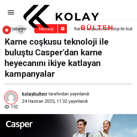
ASAT’tan altyapı ölçümünde
teknolojik hamle
Paylaş
Yorum Yap
Haberler
Karne coşkusu teknoloji ile bulu
Teknoloji
Karne coşkusu teknoloji ile
buluştu Casper’dan karne
heyecanını ikiye katlayan
kampanyalar
kolaybulten
tarafından yayınlandı
24 Haziran 2025, 11:32
yayınlandı
152