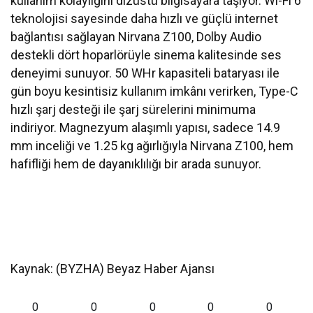
kullanım kolaylığını dizüstü bilgisayara taşıyor. Wi-Fi 6
teknolojisi sayesinde daha hızlı ve güçlü internet
bağlantısı sağlayan Nirvana Z100, Dolby Audio
destekli dört hoparlörüyle sinema kalitesinde ses
deneyimi sunuyor. 50 WHr kapasiteli bataryası ile
gün boyu kesintisiz kullanım imkânı verirken, Type-C
hızlı şarj desteği ile şarj sürelerini minimuma
indiriyor. Magnezyum alaşımlı yapısı, sadece 14.9
mm inceliği ve 1.25 kg ağırlığıyla Nirvana Z100, hem
hafifliği hem de dayanıklılığı bir arada sunuyor.
Kaynak: (BYZHA) Beyaz Haber Ajansı
0
0
0
0
0