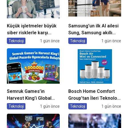
Küçük işletmeler büyük
Samsung’un ilk AI ailesi
siber risklerle karşı
Sung, Samsung akıllı
karşıya
yaşam deneyimini
Teknoloji
1 gün önce
Teknoloji
1 gün önce
ekranlara taşıyor
Semruk Games’in
Bosch Home Comfort
Harvest King’i Global
Group’tan İleri Teknoloji
Pazarda Oyuncularla
Hava Temizleme
Teknoloji
1 gün önce
Teknoloji
1 gün önce
Buluştu!
Cihazları