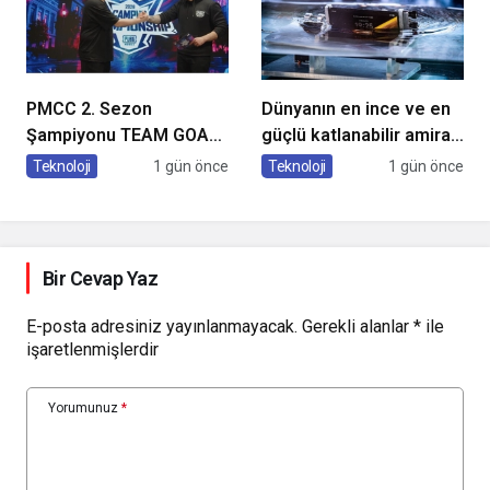
PMCC 2. Sezon
Dünyanın en ince ve en
Şampiyonu TEAM GOAT
güçlü katlanabilir amiral
Oldu
gemisi HONOR Magic V6
Teknoloji
1 gün önce
Teknoloji
1 gün önce
Türkiye’de
Bir Cevap Yaz
E-posta adresiniz yayınlanmayacak.
Gerekli alanlar
*
ile
işaretlenmişlerdir
Yorumunuz
*