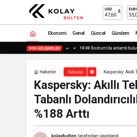
USD
EUR
47,60
55,
Ekonomi
Genel
Güncel
Gündem
12:33
Kapadokya Motorsporlar
SON GELIŞMELER
Haberler
Kaspersky: Akıllı 
Teknoloji
2026’da %188 Art
Kaspersky: Akıllı T
Tabanlı Dolandırıcıl
%188 Arttı
kolaybulten
tarafından yayınlandı