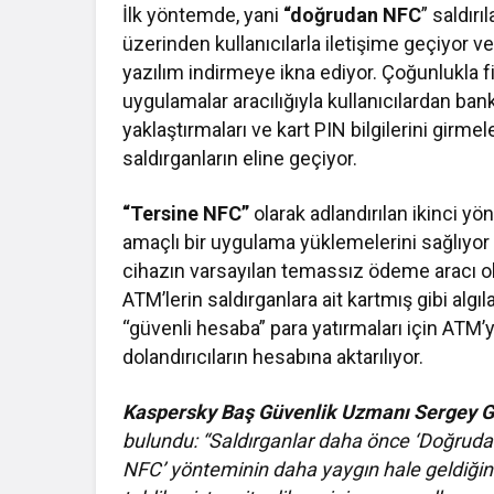
İlk yöntemde, yani
“doğrudan NFC
” saldır
üzerinden kullanıcılarla iletişime geçiyor 
yazılım indirmeye ikna ediyor. Çoğunlukla
uygulamalar aracılığıyla kullanıcılardan banka
yaklaştırmaları ve kart PIN bilgilerini girmel
saldırganların eline geçiyor.
“Tersine NFC”
olarak adlandırılan ikinci yön
amaçlı bir uygulama yüklemelerini sağlıyo
cihazın varsayılan temassız ödeme aracı ol
ATM’lerin saldırganlara ait kartmış gibi algıl
“güvenli hesaba” para yatırmaları için ATM’y
dolandırıcıların hesabına aktarılıyor.
Kaspersky Baş Güvenlik Uzmanı Sergey 
bulundu: “Saldırganlar daha önce ‘Doğruda
NFC’ yönteminin daha yaygın hale geldiğin