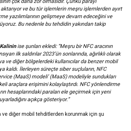
esinin çok daha zor olmasıdır. Çünkü parayı
 aktarıyor ve bu tür işlemlerin meşru işlemlerden ayırt
rme yazılımlarının gelişmeye devam edeceğini ve
rüyoruz. Bu nedenle bu tehdidin yakından takip
Kalinin
ise şunları ekledi: “Meşru bir NFC aracının
yan ilk saldırılar 2023’ün sonlarında, ağırlıklı olarak
a ve diğer bölgelerdeki kullanıcılar da benzer mobil
ıya kaldı. İlerleyen süreçte siber suçluların, NFC
ervice (MaaS) modeli’ (MaaS) modeliyle sundukları
ikeli araçlara erişimini kolaylaştırdı. NFC yönlendirme
arın hesaplarındaki paraları ele geçirmek için yeni
yarladığını açıkça gösteriyor.”
 ve diğer mobil tehditlerden korunmak için şu