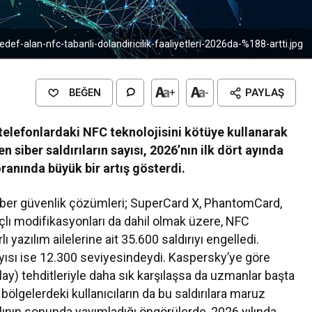
hedef-alan-nfc-tabanli-dolandiricilik-faaliyetleri-2026da-%188-artti.jpg
BEĞEN
+
-
PAYLAŞ
 telefonlardaki NFC teknolojisini kötüye kullanarak
n siber saldırıların sayısı, 2026’nın ilk dört ayında
ranında büyük bir artış gösterdi.
er güvenlik çözümleri; SuperCard X, PhantomCard,
lı modifikasyonları da dahil olmak üzere, NFC
ı yazılım ailelerine ait 35.600 saldırıyı engelledi.
sayısı ise 12.300 seviyesindeydi. Kaspersky’ye göre
lay) tehditleriyle daha sık karşılaşsa da uzmanlar başta
ölgelerdeki kullanıcıların da bu saldırılara maruz
ılının sonunda yayımladığı öngörülerde, 2026 yılında