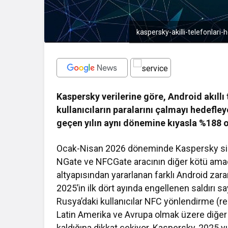
kaspersky-akilli-telefonlari-
Kaspersky verilerine göre, Android akıllı
kullanıcıların paralarını çalmayı hedefleye
geçen yılın aynı dönemine kıyasla %188 o
Ocak-Nisan 2026 döneminde Kaspersky sib
NGate ve NFCGate aracının diğer kötü amaç
altyapısından yararlanan farklı Android zararl
2025’in ilk dört ayında engellenen saldırı 
Rusya’daki kullanıcılar NFC yönlendirme (re
Latin Amerika ve Avrupa olmak üzere diğer b
kaldığına dikkat çekiyor. Kaspersky, 2025 y