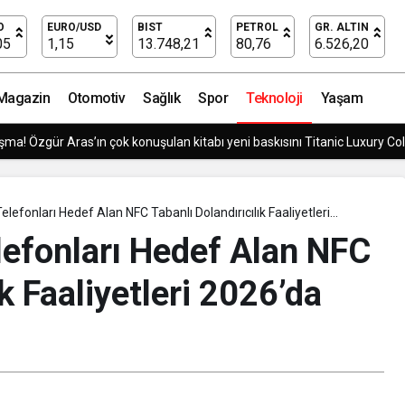
Samsung’dan Yapay Zeka Enerji Tasarrufu Kampanyası: Tasarruf ettikçe kazandıra
O
EURO/USD
BIST
PETROL
GR. ALTIN
05
1,15
13.748,21
80,76
6.526,20
Magazin
Otomotiv
Sağlık
Spor
Teknoloji
Yaşam
ı Kompleksi Açılıyor
Telefonları Hedef Alan NFC Tabanlı Dolandırıcılık Faaliyetleri
tı
elefonları Hedef Alan NFC
ık Faaliyetleri 2026’da