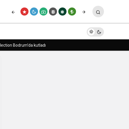
n akıllı ev deneyimi
Paylaş
Yorum Yap