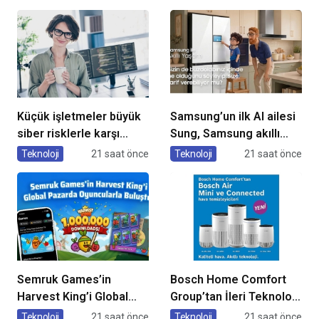
Küçük işletmeler büyük
Samsung’un ilk AI ailesi
siber risklerle karşı
Sung, Samsung akıllı
karşıya
yaşam deneyimini
Teknoloji
21 saat önce
Teknoloji
21 saat önce
ekranlara taşıyor
Semruk Games’in
Bosch Home Comfort
Harvest King’i Global
Group’tan İleri Teknoloji
Pazarda Oyuncularla
Hava Temizleme
Teknoloji
21 saat önce
Teknoloji
21 saat önce