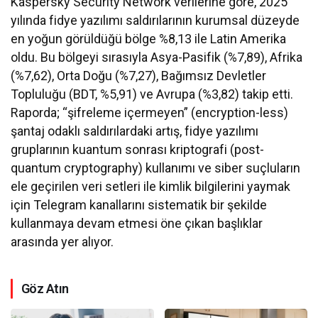
Kaspersky Security Network verilerine göre, 2025
yılında fidye yazılımı saldırılarının kurumsal düzeyde
en yoğun görüldüğü bölge %8,13 ile Latin Amerika
oldu. Bu bölgeyi sırasıyla Asya-Pasifik (%7,89), Afrika
(%7,62), Orta Doğu (%7,27), Bağımsız Devletler
Topluluğu (BDT, %5,91) ve Avrupa (%3,82) takip etti.
Raporda; “şifreleme içermeyen” (encryption-less)
şantaj odaklı saldırılardaki artış, fidye yazılımı
gruplarının kuantum sonrası kriptografi (post-
quantum cryptography) kullanımı ve siber suçluların
ele geçirilen veri setleri ile kimlik bilgilerini yaymak
için Telegram kanallarını sistematik bir şekilde
kullanmaya devam etmesi öne çıkan başlıklar
arasında yer alıyor.
Göz Atın