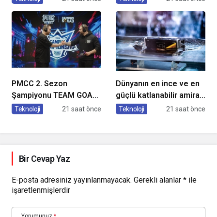
Buluştu!
Cihazları
PMCC 2. Sezon
Dünyanın en ince ve en
Şampiyonu TEAM GOAT
güçlü katlanabilir amiral
Oldu
gemisi HONOR Magic V6
Teknoloji
21 saat önce
Teknoloji
21 saat önce
Türkiye’de
Bir Cevap Yaz
E-posta adresiniz yayınlanmayacak.
Gerekli alanlar
*
ile
işaretlenmişlerdir
Yorumunuz
*