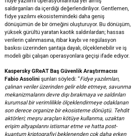
fidye yazılımı operasyonlarında yer almış
saldırganları da içerdiği değerlendiriliyor. Gentlemen,
fidye yazılımı ekosistemindeki daha geniş
dönüşümün de bir örneğini oluşturuyor. Bu dönüşüm,
yüksek gürültü yaratan kaotik saldırılardan; hassas
verilerin çalınmasına, itibar kaybı ve regülasyon
baskısı üzerinden şantaja dayalı, ölçeklenebilir ve iş
modeli gibi çalışan operasyonlara geçişi ifade ediyor.
Kaspersky GReAT Baş Güvenlik Araştırmacısı
Fabio Assolini
şunları söyledi: “
Fidye yazılımları,
çalınan veriler üzerinden gelir elde etmeye, savunma
mekanizmalarını devre dışı bırakmaya ve saldırıları
kurumsal bir verimlilikle ölçeklendirmeye odaklanan
son derece organize bir ekosisteme dönüştü. Tehdit
aktörleri; meşru araçları kötüye kullanma, uzaktan
erişim altyapılarını istismar etme ve hatta post-
kuantum kriptografiyi beklenenden çok daha erken