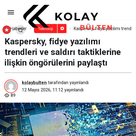
Kingston, Dünya Genelinde 100
Milyon A400 SATA SSD Sevkiyatını Aştı
Paylaş
Yorum Yap
Haberler
Kaspersky, fidye yazılımı trendleri
Teknoloji
Kaspersky, fidye yazılımı
trendleri ve saldırı taktiklerine
ilişkin öngörülerini paylaştı
kolaybulten
tarafından yayınlandı
12 Mayıs 2026, 11:12
yayınlandı
89