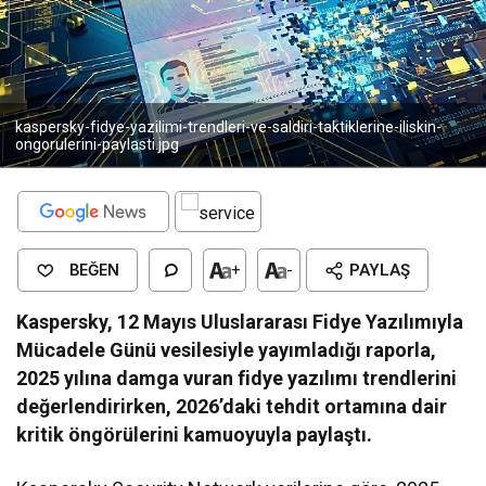
kaspersky-fidye-yazilimi-trendleri-ve-saldiri-taktiklerine-iliskin-
ongorulerini-paylasti.jpg
BEĞEN
+
-
PAYLAŞ
Kaspersky, 12 Mayıs Uluslararası Fidye Yazılımıyla
Mücadele Günü vesilesiyle yayımladığı raporla,
2025 yılına damga vuran fidye yazılımı trendlerini
değerlendirirken, 2026’daki tehdit ortamına dair
kritik öngörülerini kamuoyuyla paylaştı.