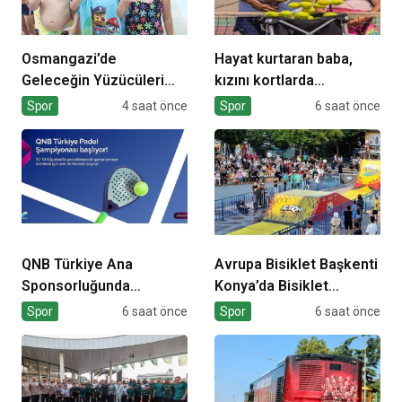
Osmangazi’de
Hayat kurtaran baba,
Geleceğin Yüzücüleri
kızını kortlarda
Sertifikalarını Aldı
şampiyonluğa hazırlıyor
Spor
4 saat önce
Spor
6 saat önce
QNB Türkiye Ana
Avrupa Bisiklet Başkenti
Sponsorluğunda
Konya’da Bisiklet
Türkiye’nin İlk Padel
Festivali Heyecanı
Spor
6 saat önce
Spor
6 saat önce
Türkiye Şampiyonası
Başladı
Başlıyor