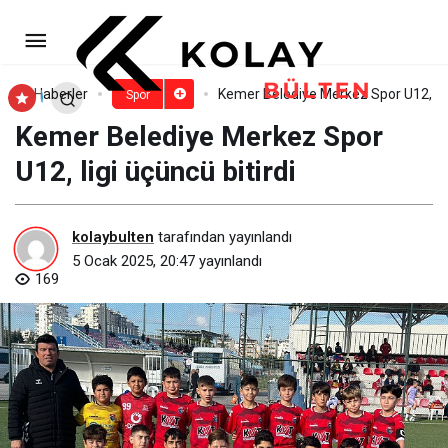
Eczacıbaşı Dynavit, İzmir’den 3
puanla dönüyor
Paylaş
Yorum Yap
Haberler
Kemer Belediye Merkez Spor U12, ligi
Spor
Kemer Belediye Merkez Spor
U12, ligi üçüncü bitirdi
kolaybulten
tarafından yayınlandı
5 Ocak 2025, 20:47
yayınlandı
169