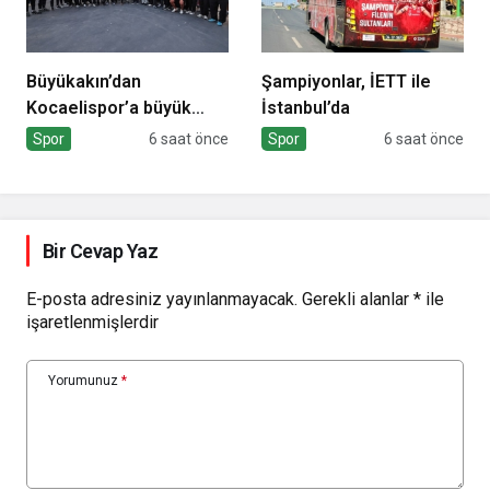
Büyükakın’dan
Şampiyonlar, İETT ile
Kocaelispor’a büyük
İstanbul’da
moral
Spor
6 saat önce
Spor
6 saat önce
Bir Cevap Yaz
E-posta adresiniz yayınlanmayacak.
Gerekli alanlar
*
ile
işaretlenmişlerdir
Yorumunuz
*