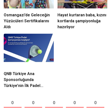
Osmangazi’de Geleceğin
Hayat kurtaran baba, kızını
Yüzücüleri Sertifikalarını
kortlarda şampiyonluğa
Aldı
hazırlıyor
QNB Türkiye Ana
Sponsorluğunda
Türkiye’nin İlk Padel
Türkiye Şampiyonası
Başlıyor
0
0
0
0
0