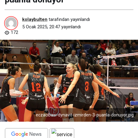
kolaybulten
tarafından yayınlandı
5 Ocak 2025, 20:47
yayınlandı
172
eczacibasi-dynavit-izmirden-3-puanla-donuyor.jpg