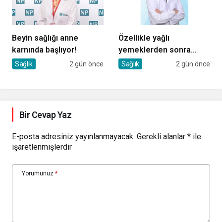
Beyin sağlığı anne
Özellikle yağlı
karnında başlıyor!
yemeklerden sonra
başlıyorsa, gecikmeyin
Sağlık
2 gün önce
Sağlık
2 gün önce
Bir Cevap Yaz
E-posta adresiniz yayınlanmayacak.
Gerekli alanlar
*
ile
işaretlenmişlerdir
Yorumunuz
*