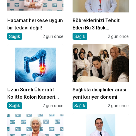
Hacamat herkese uygun
Böbreklerinizi Tehdit
bir tedavi değil!
Eden Bu 3 Risk
Faktörüne Dikkat!
Sağlık
2 gün önce
Sağlık
2 gün önce
Uzun Süreli Ülseratif
Sağlıkta disiplinler arası
Kolitte Kolon Kanseri
yeni kariyer dönemi
Riski Artıyor mu?
Sağlık
2 gün önce
Sağlık
2 gün önce