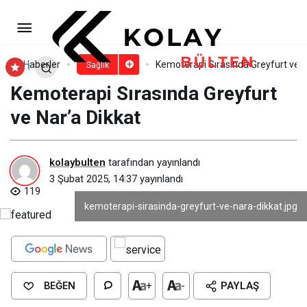
Erken teşhis için kanser tarama
testleri ihmal edilmemeli
Paylaş
Yorum Yap
Haberler
Kemoterapi Sırasında Greyfurt ve N
Sağlık
Kemoterapi Sırasında Greyfurt
ve Nar’a Dikkat
kolaybulten
tarafından yayınlandı
3 Şubat 2025, 14:37
yayınlandı
119
kemoterapi-sirasinda-greyfurt-ve-nara-dikkat.jpg
BEĞEN
+
-
PAYLAŞ