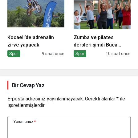
Kocaeli’de adrenalin
Zumba ve pilates
zirve yapacak
dersleri şimdi Buca
Arena Stadı’nda
Spor
9 saat önce
Spor
10 saat önce
Bir Cevap Yaz
E-posta adresiniz yayınlanmayacak.
Gerekli alanlar
*
ile
işaretlenmişlerdir
Yorumunuz
*