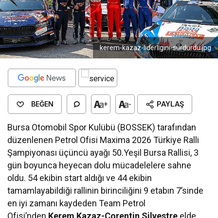
kerem-kazaz-liderligini-surdurdu.jpg
BEĞEN
+
-
PAYLAŞ
Bursa Otomobil Spor Kulübü (BOSSEK) tarafından
düzenlenen Petrol Ofisi Maxima 2026 Türkiye Ralli
Şampiyonası üçüncü ayağı 50.Yeşil Bursa Rallisi, 3
gün boyunca heyecan dolu mücadelelere sahne
oldu. 54 ekibin start aldığı ve 44 ekibin
tamamlayabildiği rallinin birinciliğini 9 etabın 7’sinde
en iyi zamanı kaydeden Team Petrol
Ofisi’nden
Kerem Kazaz-Corentin Silvestre
elde