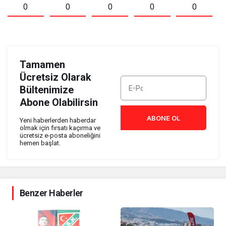
0
0
0
0
0
Tamamen
Ücretsiz Olarak
Bültenimize
Abone Olabilirsin
ABONE OL
Yeni haberlerden haberdar
olmak için fırsatı kaçırma ve
ücretsiz e-posta aboneliğini
hemen başlat.
Benzer Haberler