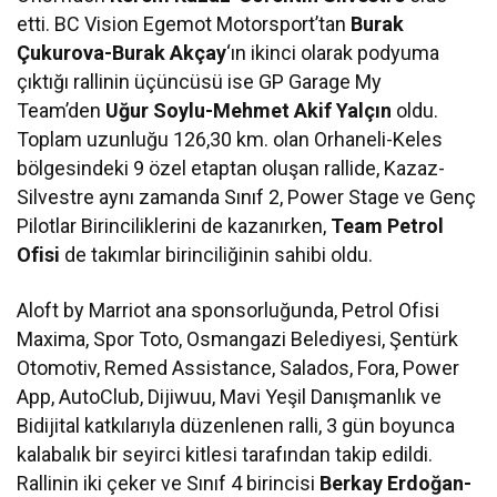
etti. BC Vision Egemot Motorsport’tan
Burak
Çukurova-Burak Akçay
‘ın ikinci olarak podyuma
çıktığı rallinin üçüncüsü ise GP Garage My
Team’den
Uğur Soylu-Mehmet Akif Yalçın
oldu.
Toplam uzunluğu 126,30 km. olan Orhaneli-Keles
bölgesindeki 9 özel etaptan oluşan rallide, Kazaz-
Silvestre aynı zamanda Sınıf 2, Power Stage ve Genç
Pilotlar Birinciliklerini de kazanırken,
Team Petrol
Ofisi
de takımlar birinciliğinin sahibi oldu.
Aloft by Marriot ana sponsorluğunda, Petrol Ofisi
Maxima, Spor Toto, Osmangazi Belediyesi, Şentürk
Otomotiv, Remed Assistance, Salados, Fora, Power
App, AutoClub, Dijiwuu, Mavi Yeşil Danışmanlık ve
Bidijital katkılarıyla düzenlenen ralli, 3 gün boyunca
kalabalık bir seyirci kitlesi tarafından takip edildi.
Rallinin iki çeker ve Sınıf 4 birincisi
Berkay Erdoğan-