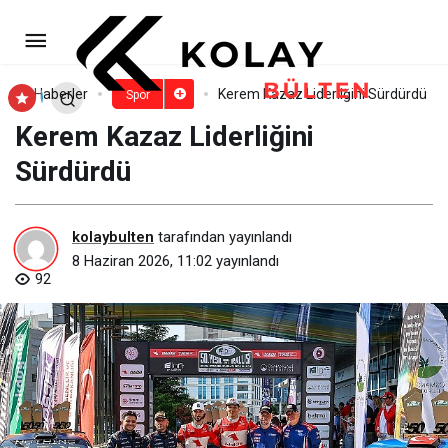
Bostanlı Sahili’ne yeni padel
kortları geliyor
Paylaş
Yorum Yap
Haberler
Kerem Kazaz Liderliğini Sürdürdü
Spor
Kerem Kazaz Liderliğini
Sürdürdü
kolaybulten
tarafından yayınlandı
8 Haziran 2026, 11:02
yayınlandı
92