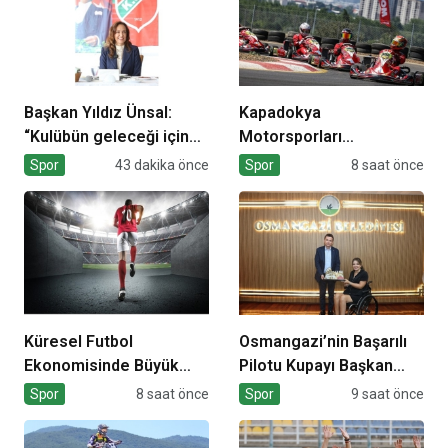
Başkan Yıldız Ünsal:
Kapadokya
“Kulübün geleceği için
Motorsporları
ortak irade
Kompleksi Açılıyor
Spor
43 dakika önce
Spor
8 saat önce
oluşturulmalı”
Küresel Futbol
Osmangazi’nin Başarılı
Ekonomisinde Büyük
Pilotu Kupayı Başkan
Dönüşüm!
Aydın’la Paylaştı
Spor
8 saat önce
Spor
9 saat önce