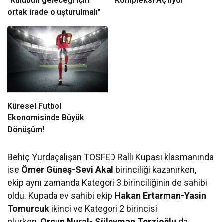
“Kulübün geleceği için
Kompleksi Açılıyor
ortak irade oluşturulmalı”
Küresel Futbol
Ekonomisinde Büyük
Dönüşüm!
Behiç Yurdaçalışan TOSFED Ralli Kupası klasmanında
ise
Ömer Güneş-Sevi Akal
birinciliği kazanırken,
ekip aynı zamanda Kategori 3 birinciliğinin de sahibi
oldu. Kupada ev sahibi ekip
Hakan Ertarman-Yasin
Tomurcuk
ikinci ve Kategori 2 birincisi
olurken,
Orçun Nural- Süleyman Terzioğlu
da