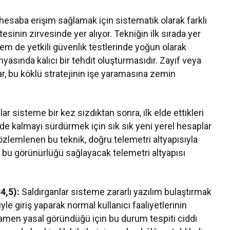
 hesaba erişim sağlamak için sistematik olarak farklı
sinin zirvesinde yer alıyor. Tekniğin ilk sırada yer
em de yetkili güvenlik testlerinde yoğun olarak
asında kalıcı bir tehdit oluşturmasıdır. Zayıf veya
r, bu köklü stratejinin işe yaramasına zemin
ar sisteme bir kez sızdıktan sonra, ilk elde ettikleri
eride kalmayı sürdürmek için sık sık yeni yerel hesaplar
 gözlemlenen bu teknik, doğru telemetri altyapısıyla
kle bu görünürlüğü sağlayacak telemetri altyapısı
4,5):
Saldırganlar sisteme zararlı yazılım bulaştırmak
riyle giriş yaparak normal kullanıcı faaliyetlerinin
amen yasal göründüğü için bu durum tespiti ciddi