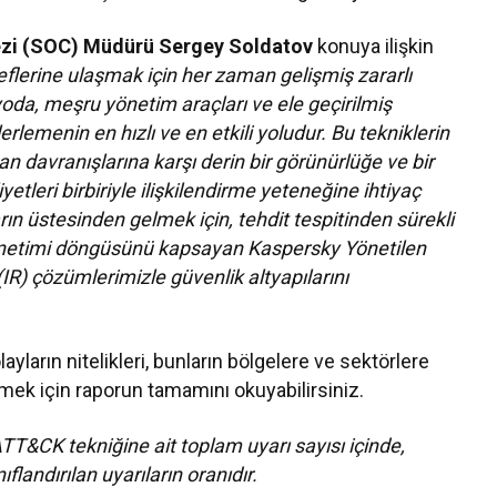
ezi (SOC) Müdürü Sergey Soldatov
konuya ilişkin
deflerine ulaşmak için her zaman gelişmiş zararlı
oda, meşru yönetim araçları ve ele geçirilmiş
erlemenin en hızlı ve en etkili yoludur. Bu tekniklerin
an davranışlarına karşı derin bir görünürlüğe ve bir
yetleri birbiriyle ilişkilendirme yeteneğine ihtiyaç
rın üstesinden gelmek için, tehdit tespitinden sürekli
netimi döngüsünü kapsayan Kaspersky Yönetilen
IR) çözümlerimizle güvenlik altyapılarını
olayların nitelikleri, bunların bölgelere ve sektörlere
nmek için raporun tamamını okuyabilirsiniz.
TT&CK tekniğine ait toplam uyarı sayısı içinde,
ıflandırılan uyarıların oranıdır
.