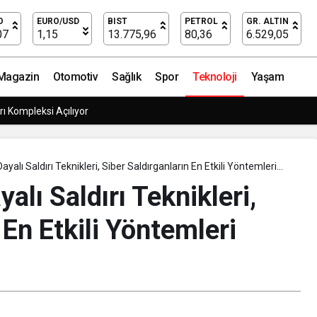
en dikkat edin
O
EURO/USD
BIST
PETROL
GR. ALTIN
07
1,15
13.775,96
80,36
6.529,05
Magazin
Otomotiv
Sağlık
Spor
Teknoloji
Yaşam
isinde Büyük Dönüşüm!
 Dayalı Saldırı Teknikleri, Siber Saldırganların En Etkili Yöntemleri
or
yalı Saldırı Teknikleri,
 En Etkili Yöntemleri