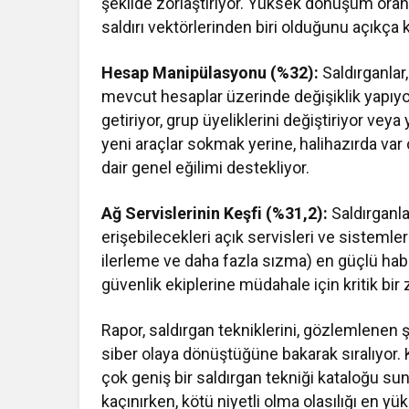
şekilde zorlaştırıyor. Yüksek dönüşüm oranı, 
saldırı vektörlerinden biri olduğunu açıkça k
Hesap Manipülasyonu (%32):
Saldırganlar,
mevcut hesaplar üzerinde değişiklik yapıyor;
getiriyor, grup üyeliklerini değiştiriyor vey
yeni araçlar sokmak yerine, halihazırda var o
dair genel eğilimi destekliyor.
Ağ Servislerinin Keşfi (%31,2):
Saldırganla
erişebilecekleri açık servisleri ve sistemler
ilerleme ve daha fazla sızma) en güçlü hab
güvenlik ekiplerine müdahale için kritik bi
Rapor, saldırgan tekniklerini, gözlemlenen ş
siber olaya dönüştüğüne bakarak sıralıyo
çok geniş bir saldırgan tekniği kataloğu su
kaçınırken, kötü niyetli olma olasılığı en y