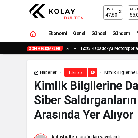
Yapay zekâ doktorunuz değil, danışırk
USD
EUR
47,60
55,
Ekonomi
Genel
Güncel
Gündem
12:23
Küresel Futbol Ekonom
SON GELIŞMELER
Haberler
Kimlik Bilgilerine
Teknoloji
Arasında Yer Alıy
Kimlik Bilgilerine Da
Siber Saldırganların
Arasında Yer Alıyor
kolaybulten
tarafından yayınlandı