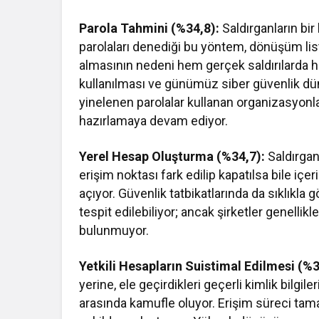
Parola Tahmini (%34,8):
Saldırganların bir
parolaları denediği bu yöntem, dönüşüm liste
almasının nedeni hem gerçek saldırılarda h
kullanılması ve günümüz siber güvenlik düny
yinelenen parolalar kullanan organizasyonla
hazırlamaya devam ediyor.
Yerel Hesap Oluşturma (%34,7):
Saldırganl
erişim noktası fark edilip kapatılsa bile iç
açıyor. Güvenlik tatbikatlarında da sıklıkla
tespit edilebiliyor; ancak şirketler genelli
bulunmuyor.
Yetkili Hesapların Suistimal Edilmesi (%3
yerine, ele geçirdikleri geçerli kimlik bilgile
arasında kamufle oluyor. Erişim süreci tam