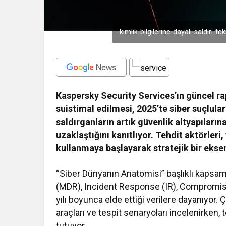
kimlik-bilgilerine-dayali-saldiri-t
Kaspersky Security Services’ın güncel ra
suistimal edilmesi, 2025’te siber suçlula
saldırganların artık güvenlik altyapıların
uzaklaştığını kanıtlıyor. Tehdit aktörleri
kullanmaya başlayarak stratejik bir ekse
“Siber Dünyanın Anatomisi” başlıklı kapsa
(MDR), Incident Response (IR), Compromi
yılı boyunca elde ettiği verilere dayanıyor. Ç
araçları ve tespit senaryoları incelenirken, te
tutuyor.