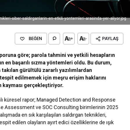
eknikleri-siber-saldirganlarin-en-etkili-yontemleri-arasinda-yer-aliyor.jpg
BEĞEN
+
-
PAYLAŞ
poruna göre; parola tahmini ve yetkili hesapların
rın en başarılı sızma yöntemleri oldu. Bu durum,
a takılan gürültülü zararlı yazılımlardan
, tespit edilmemek için meşru erişim haklarını
n kayması gerçekleştiriyor.
mlı küresel rapor; Managed Detection and Response
se Assessment ve SOC Consulting birimlerinin 2025
alışmada en sık karşılaşılan saldırgan teknikleri,
spit edilen olayların ayırt edici özelliklerine de ışık