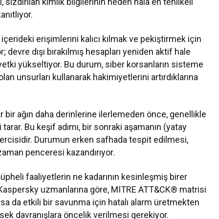
sızdırılan kimlik bilgilerinin neden hâlâ en tehlikeli
anıtlıyor.
 içerideki erişimlerini kalıcı kılmak ve pekiştirmek için
 devre dışı bırakılmış hesapları yeniden aktif hale
a yetki yükseltiyor. Bu durum, siber korsanların sisteme
lan unsurları kullanarak hakimiyetlerini artırdıklarına
r bir ağın daha derinlerine ilerlemeden önce, genellikle
i tarar. Bu keşif adımı, bir sonraki aşamanın (yatay
ercisidir. Durumun erken safhada tespit edilmesi,
r zaman penceresi kazandırıyor.
üpheli faaliyetlerin ne kadarının kesinleşmiş birer
r. Kaspersky uzmanlarına göre, MITRE ATT&CK® matrisi
nsa da etkili bir savunma için hatalı alarm üretmekten
üksek davranışlara öncelik verilmesi gerekiyor.