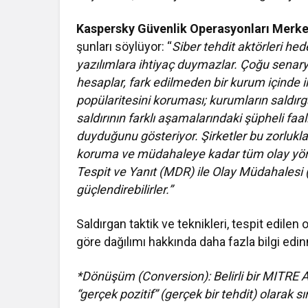
Kaspersky Güvenlik Operasyonları Merk
şunları söylüyor: “
Siber tehdit aktörleri he
yazılımlara ihtiyaç duymazlar. Çoğu senary
hesaplar, fark edilmeden bir kurum içinde il
popülaritesini koruması; kurumların saldırg
saldırının farklı aşamalarındaki şüpheli faali
duyduğunu gösteriyor. Şirketler bu zorlukla
koruma ve müdahaleye kadar tüm olay yö
Tespit ve Yanıt (MDR) ile Olay Müdahalesi (
güçlendirebilirler.”
Saldırgan taktik ve teknikleri, tespit edilen 
göre dağılımı hakkında daha fazla bilgi edi
*
Dönüşüm (Conversion): Belirli bir MITRE A
“gerçek pozitif” (gerçek bir tehdit) olarak sın