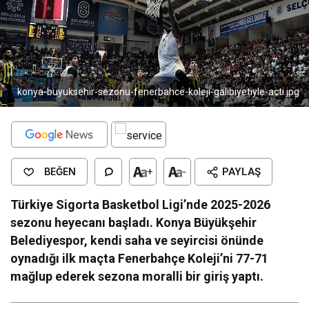
konya-buyuksehir-sezonu-fenerbahce-koleji-galibiyetiyle-acti.jpg
BEĞEN
+
-
PAYLAŞ
Türkiye Sigorta Basketbol Ligi’nde 2025-2026
sezonu heyecanı başladı. Konya Büyükşehir
Belediyespor, kendi saha ve seyircisi önünde
oynadığı ilk maçta Fenerbahçe Koleji’ni 77-71
mağlup ederek sezona moralli bir giriş yaptı.