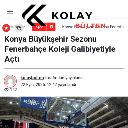
Yol Bisikleti Milli Takımının
Dünya Şampiyonası Heyecanı
Paylaş
Yorum Yap
Haberler
Konya Büyükşehir Sezonu Fenerbahçe 
Spor
Konya Büyükşehir Sezonu
Fenerbahçe Koleji Galibiyetiyle
Açtı
kolaybulten
tarafından yayınlandı
22 Eylül 2025, 12:42
yayınlandı
142