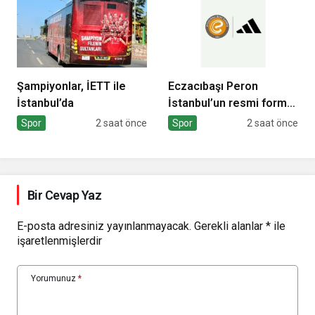
Şampiyonlar, İETT ile
Eczacıbaşı Peron
İstanbul’da
İstanbul’un resmi forma
sponsoru adidas
Spor
2 saat önce
Spor
2 saat önce
Bir Cevap Yaz
E-posta adresiniz yayınlanmayacak.
Gerekli alanlar
*
ile
işaretlenmişlerdir
Yorumunuz
*