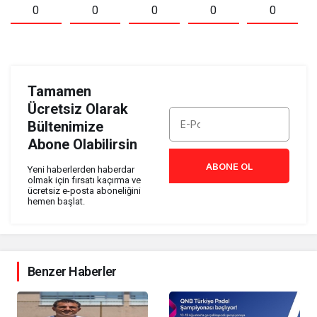
0
0
0
0
0
Tamamen
Ücretsiz Olarak
Bültenimize
Abone Olabilirsin
ABONE OL
Yeni haberlerden haberdar
olmak için fırsatı kaçırma ve
ücretsiz e-posta aboneliğini
hemen başlat.
Benzer Haberler