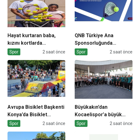
Hayat kurtaran baba,
QNB Türkiye Ana
kızını kortlarda
Sponsorluğunda
şampiyonluğa hazırlıyor
Türkiye’nin İlk Padel
Spor
2 saat önce
Spor
2 saat önce
Türkiye Şampiyonası
Başlıyor
Avrupa Bisiklet Başkenti
Büyükakın’dan
Konya’da Bisiklet
Kocaelispor’a büyük
Festivali Heyecanı
moral
Spor
2 saat önce
Spor
2 saat önce
Başladı