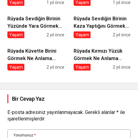
Yaşam
1 yıl önce
Yaşam
1 yıl önce
Rüyada Sevdiğin Birinin
Rüyada Sevdiğin Birinin
Yüzünde Yara Görmek
Kaza Yaptığını Görmek
Ne Anlama Gelir?
Ne Anlama Gelir?
Yaşam
2 yıl önce
Yaşam
2 yıl önce
Rüyada Küvette Birini
Rüyada Kırmızı Yüzük
Görmek Ne Anlama
Görmek Ne Anlama
Gelir?
Gelir?
Yaşam
2 yıl önce
Yaşam
2 yıl önce
Bir Cevap Yaz
E-posta adresiniz yayınlanmayacak.
Gerekli alanlar
*
ile
işaretlenmişlerdir
Yorumunuz
*