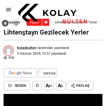
İrlanda Gezilecek Yerler
Paylaş
Yorum Yap
Haberler
Lihtenştayn Gezilecek Yerler
Yaşam
Lihtenştayn Gezilecek Yerler
kolaybulten
tarafından yayınlandı
3 Haziran 2024, 10:57
yayınlandı
418
BEĞEN
+
-
PAYLAŞ