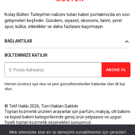
Kolay Bülten Türkiye’nin nabzını tutan haber portalımızda en son
gelişmeleri keşfedin. Gündem, siyaset, ekonomi, tarım, yerel
spor, kültür, etkinlikler ve daha fazlasını kaçırmayın.
BAĞLANTILAR
BÜLTENIMIZE KATILIN
ABONE OL
Hemen ücretsiz üye olun ve yeni güncellemelerden haberdar olan ilk kişi
olun.
© Telif Hakkı 2026, Tüm Hakları Saklıdır
Toptan kozmetik ürünleri
arayanlar için parfüm, makyaj, cilt bakımı
ve kişisel bakım kategorilerinde geniş ürün yelpazesi ve uygun
fiyatlı toptan kozmetik seçenekleri sunuyoruz.
Künye
Gizlilik Politikası
Kullanım Koşulları
İletişim
Web sitemizde size en iyi deneyimi sunabilmemiz için çerezleri