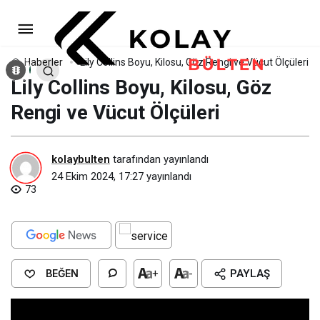
Lily Collins Boyu, Kilosu, Göz
Rengi ve Vücut Ölçüleri
Yorum Yap
Haberler
Lily Collins Boyu, Kilosu, Göz Rengi ve Vücut Ölçüleri
Lily Collins Boyu, Kilosu, Göz
Rengi ve Vücut Ölçüleri
kolaybulten
tarafından yayınlandı
24 Ekim 2024, 17:27
yayınlandı
73
BEĞEN
+
-
PAYLAŞ