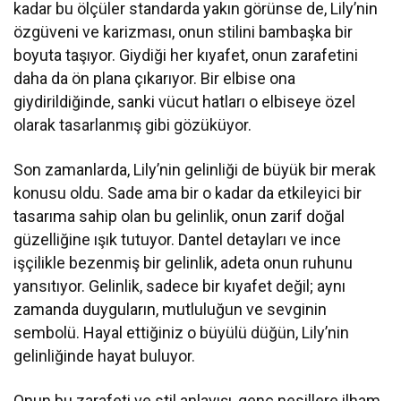
kadar bu ölçüler standarda yakın görünse de, Lily’nin
özgüveni ve karizması, onun stilini bambaşka bir
boyuta taşıyor. Giydiği her kıyafet, onun zarafetini
daha da ön plana çıkarıyor. Bir elbise ona
giydirildiğinde, sanki vücut hatları o elbiseye özel
olarak tasarlanmış gibi gözüküyor.
Son zamanlarda, Lily’nin gelinliği de büyük bir merak
konusu oldu. Sade ama bir o kadar da etkileyici bir
tasarıma sahip olan bu gelinlik, onun zarif doğal
güzelliğine ışık tutuyor. Dantel detayları ve ince
işçilikle bezenmiş bir gelinlik, adeta onun ruhunu
yansıtıyor. Gelinlik, sadece bir kıyafet değil; aynı
zamanda duyguların, mutluluğun ve sevginin
sembolü. Hayal ettiğiniz o büyülü düğün, Lily’nin
gelinliğinde hayat buluyor.
Onun bu zarafeti ve stil anlayışı, genç nesillere ilham