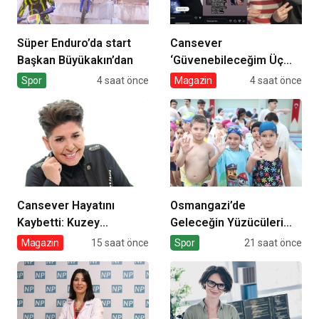
Süper Enduro’da start
Cansever
Başkan Büyükakın’dan
‘Güvenebileceğim Üç
İnsandan Biri’ Demişti:
Spor
4 saat önce
Magazin
4 saat önce
Mahmut Görgen’den
Cansever’e Duygusal
Veda
Cansever Hayatını
Osmangazi’de
Kaybetti: Kuzey
Geleceğin Yüzücüleri
Makedonya’da Toprağa
Sertifikalarını Aldı
Magazin
15 saat önce
Spor
21 saat önce
Verilecek