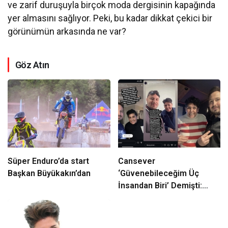
ve zarif duruşuyla birçok moda dergisinin kapağında
yer almasını sağlıyor. Peki, bu kadar dikkat çekici bir
görünümün arkasında ne var?
Göz Atın
Süper Enduro’da start
Cansever
Başkan Büyükakın’dan
‘Güvenebileceğim Üç
İnsandan Biri’ Demişti:
Mahmut Görgen’den
Cansever’e Duygusal Veda