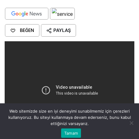
BEĞEN
PAYLAŞ
Web sitemizde size en iyi deneyimi sunabilmemiz için çerezleri
kullanıyoruz. Bu siteyi kullanmaya devam ederseniz, bunu kabul
ettiğinizi varsayarız.
Bu web sitesinde en iyi deneyimi yaşamanızı sağlamak için
Tamam
Anasayfa
Akış
Eczaneler
Trafik
Kabul
çerezler kullanılmaktadır.