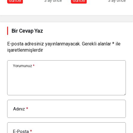
Güncel
3 ay önce
Güncel
3 ay önce
Bir Cevap Yaz
E-posta adresiniz yayınlanmayacak.
Gerekli alanlar
*
ile
işaretlenmişlerdir
Yorumunuz
*
Adınız
*
E-Posta
*