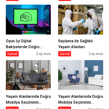
Oyun İçi Dijital
İlaçlama ile Sağlıklı
Bakiyelerde Doğru
Yaşam Alanları
Tercihler
Güncel
2 ay önce
Güncel
2 ay önce
Yaşam Alanlarında Doğru
Yaşam Alanlarında Doğru
Mobilya Seçiminin
Mobilya Seçiminin
İncelikleri
Önemi