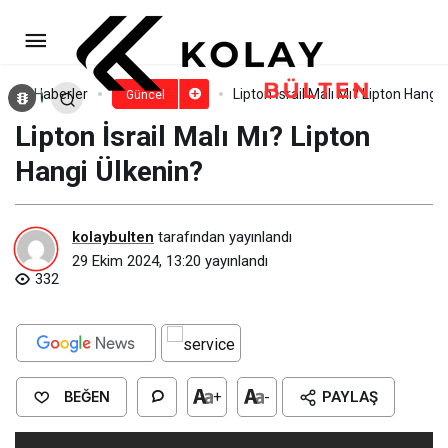
Nesquik İsrail Malı Mı? Nesquik
Hangi Ülkenin?
Paylaş
Yorum Yap
Haberler
Lipton İsrail Malı Mı? Lipton Hangi
Güncel
Lipton İsrail Malı Mı? Lipton
Hangi Ülkenin?
kolaybulten
tarafından yayınlandı
29 Ekim 2024, 13:20
yayınlandı
332
BEĞEN
+
-
PAYLAŞ