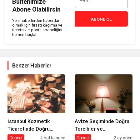
Bültenimize
Abone Olabilirsin
ABONE OL
Yeni haberlerden haberdar
olmak için fırsatı kaçırma ve
ücretsiz e-posta aboneliğini
hemen başlat.
Benzer Haberler
İstanbul Kozmetik
Avize Seçiminde Doğru
Ticaretinde Doğru
Tercihler ve
Tedarik
Dekorasyona Etkisi
Güncel
4 hafta önce
Güncel
2 ay önce