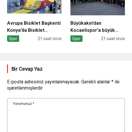
Avrupa Bisiklet Başkenti
Büyükakın’dan
Konya’da Bisiklet
Kocaelispor’a büyük
Festivali Heyecanı
moral
Spor
21 saat önce
Spor
21 saat önce
Başladı
Bir Cevap Yaz
E-posta adresiniz yayınlanmayacak.
Gerekli alanlar
*
ile
işaretlenmişlerdir
Yorumunuz
*