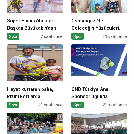
Süper Enduro’da start
Osmangazi’de
Başkan Büyükakın’dan
Geleceğin Yüzücüleri
Sertifikalarını Aldı
Spor
2 saat önce
Spor
19 saat önce
Hayat kurtaran baba,
QNB Türkiye Ana
kızını kortlarda
Sponsorluğunda
şampiyonluğa hazırlıyor
Türkiye’nin İlk Padel
Spor
21 saat önce
Spor
21 saat önce
Türkiye Şampiyonası
Başlıyor