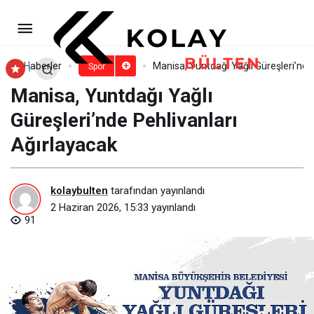
Togg, A Milli Futbol Takımı’nı
Dünya Kupası Yolculuğuna Konvoyla
Paylaş
Yorum Yap
Haberler
Manisa, Yuntdağı Yağlı Güreşleri’nde
Spor
Manisa, Yuntdağı Yağlı
Uğurladı
Güreşleri’nde Pehlivanları
Ağırlayacak
kolaybulten
tarafından yayınlandı
2 Haziran 2026, 15:33
yayınlandı
91