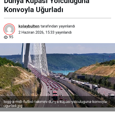
Dünya Kupası Yolculuğuna
Konvoyla Uğurladı
kolaybulten
tarafından yayınlandı
2 Haziran 2026, 15:33
yayınlandı
95
togg-a-milli-futbol-takimini-dunya-kupasi-yolculuguna-konvoyla-
ugurladi.jpg