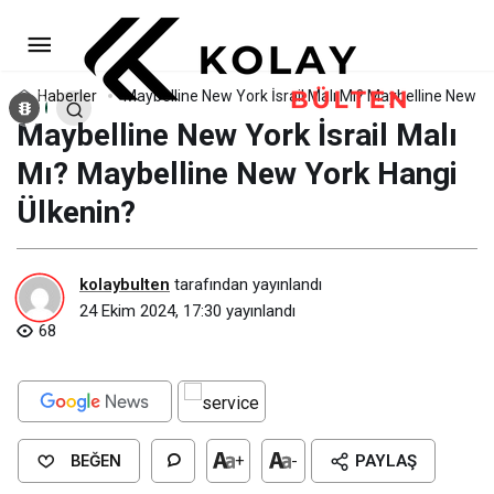
Maybelline New York İsrail Malı
Mı? Maybelline New York Hangi Ülkenin?
Yorum Yap
Haberler
Maybelline New York İsrail Malı Mı? Maybelline New Y
Maybelline New York İsrail Malı
Mı? Maybelline New York Hangi
Ülkenin?
kolaybulten
tarafından yayınlandı
24 Ekim 2024, 17:30
yayınlandı
68
BEĞEN
+
-
PAYLAŞ