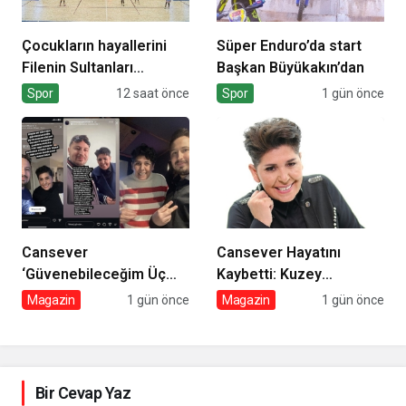
Çocukların hayallerini
Süper Enduro’da start
Filenin Sultanları
Başkan Büyükakın’dan
süslüyor
Spor
12 saat önce
Spor
1 gün önce
Cansever
Cansever Hayatını
‘Güvenebileceğim Üç
Kaybetti: Kuzey
İnsandan Biri’ Demişti:
Makedonya’da Toprağa
Magazin
1 gün önce
Magazin
1 gün önce
Mahmut Görgen’den
Verilecek
Cansever’e Duygusal
Veda
Bir Cevap Yaz