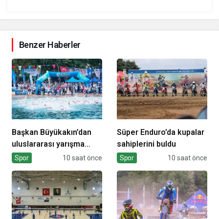
Benzer Haberler
Başkan Büyükakın’dan
Süper Enduro’da kupalar
uluslararası yarışma
sahiplerini buldu
müjdesi
Spor
10 saat önce
Spor
10 saat önce