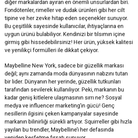
diğer markalardan ayıran en önemli unsurlardan biri.
Fondötenler, rimeller ve dudak ürünleri gibi her cilt
tipine ve her zevke hitap eden seçenekler sunuyor.
Bu çeşitlilik sayesinde kullanıcılar, ihtiyaçlarına en
uygun ürünü bulabiliyor. Kendinizi bir tılsımın içine
girmiş gibi hissedebilirsiniz! Her ürün, yüksek kalitesi
ve yenilikçi formülleri ile dikkat çekiyor.
Maybelline New York, sadece bir güzellik markası
değil; aynı zamanda moda dünyasının nabzını tutan
bir lider. Dünyanın her yerinde, güzellik tutkunları
tarafından sevilerek kullanılıyor. Peki, markanın bu
kadar geniş kitlelere ulaşmasının sırrı ne? Sosyal
medya ve influencer marketing’in gücü! Genç
nesillerin ilgisini çeken kampanyalar sayesinde
markanın bilinirliği sürekli artıyor. Squirreller gibi hızla
yayılan bu trendler, Maybelline’i her defasında
yeniden keşfetme fırsatı sunuyor.