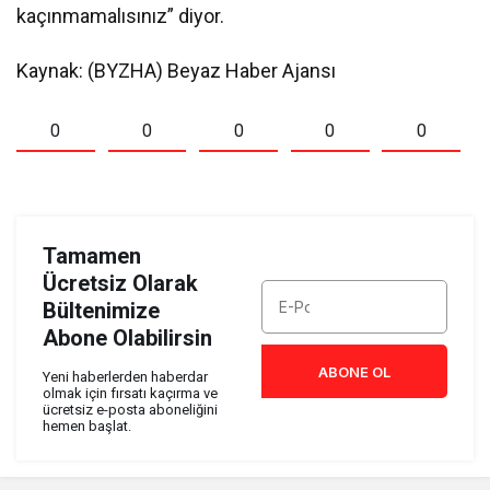
kaçınmamalısınız” diyor.
Kaynak: (BYZHA) Beyaz Haber Ajansı
0
0
0
0
0
Tamamen
Ücretsiz Olarak
Bültenimize
Abone Olabilirsin
ABONE OL
Yeni haberlerden haberdar
olmak için fırsatı kaçırma ve
ücretsiz e-posta aboneliğini
hemen başlat.