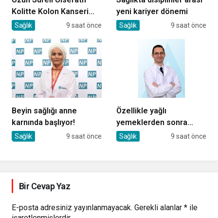
Kolitte Kolon Kanseri
yeni kariyer dönemi
Riski Artıyor mu?
Sağlık
9 saat önce
Sağlık
9 saat önce
Beyin sağlığı anne
Özellikle yağlı
karnında başlıyor!
yemeklerden sonra
başlıyorsa, gecikmeyin
Sağlık
9 saat önce
Sağlık
9 saat önce
Bir Cevap Yaz
E-posta adresiniz yayınlanmayacak.
Gerekli alanlar
*
ile
işaretlenmişlerdir