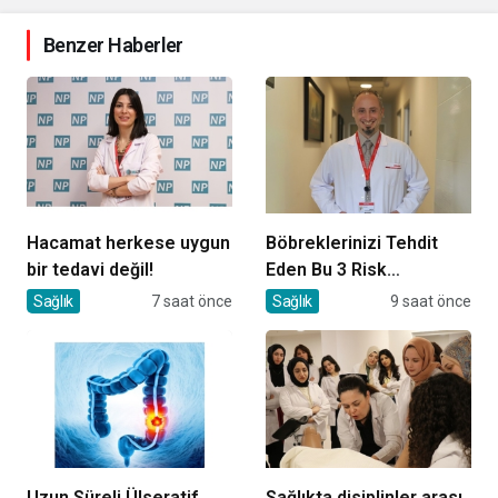
Benzer Haberler
Hacamat herkese uygun
Böbreklerinizi Tehdit
bir tedavi değil!
Eden Bu 3 Risk
Faktörüne Dikkat!
Sağlık
7 saat önce
Sağlık
9 saat önce
Uzun Süreli Ülseratif
Sağlıkta disiplinler arası