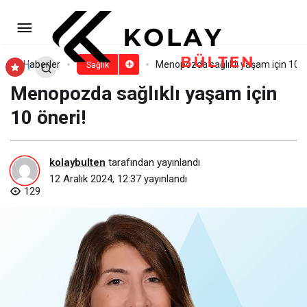
Ödemiş Belediyesi’nden yeni bir
sağlık hizmeti!
Paylaş
Yorum Yap
Haberler
Menopozda sağlıklı yaşam için 10 ö
Sağlık
Menopozda sağlıklı yaşam için
10 öneri!
kolaybulten
tarafından yayınlandı
12 Aralık 2024, 12:37
yayınlandı
129