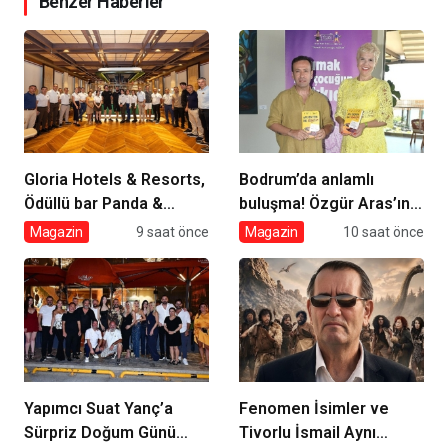
Benzer Haberler
Gloria Hotels & Resorts,
Bodrum’da anlamlı
Ödüllü bar Panda &
buluşma! Özgür Aras’ın
Sons ile unutulmaz bir
çok konuşulan kitabı
Magazin
9 saat önce
Magazin
10 saat önce
Miksoloji Gecesine İmza
yeni baskısını Titanic
Attı
Luxury Collection
Bodrum’da kutladı
Yapımcı Suat Yanç’a
Fenomen İsimler ve
Sürpriz Doğum Günü
Tivorlu İsmail Aynı