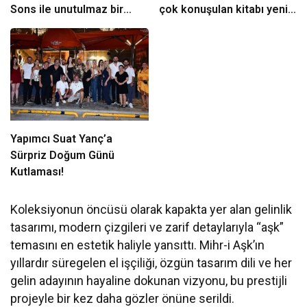
Sons ile unutulmaz bir
çok konuşulan kitabı yeni
Miksoloji Gecesine İmza
baskısını Titanic Luxury
Attı
Collection Bodrum’da
kutladı
Yapımcı Suat Yanç’a
Sürpriz Doğum Günü
Kutlaması!
Koleksiyonun öncüsü olarak kapakta yer alan gelinlik
tasarımı, modern çizgileri ve zarif detaylarıyla “aşk”
temasını en estetik haliyle yansıttı. Mihr-i Aşk’ın
yıllardır süregelen el işçiliği, özgün tasarım dili ve her
gelin adayının hayaline dokunan vizyonu, bu prestijli
projeyle bir kez daha gözler önüne serildi.