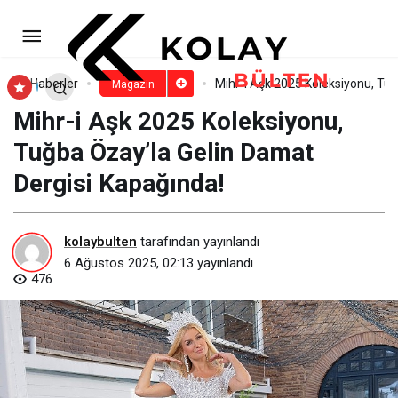
Gökhan Akar ‘Alaçatı Kafası’nı
kliplendirdi
Paylaş
Yorum Yap
Haberler
Mihr-i Aşk 2025 Koleksiyonu, Tu
Magazin
Mihr-i Aşk 2025 Koleksiyonu,
Tuğba Özay’la Gelin Damat
Dergisi Kapağında!
kolaybulten
tarafından yayınlandı
6 Ağustos 2025, 02:13
yayınlandı
476