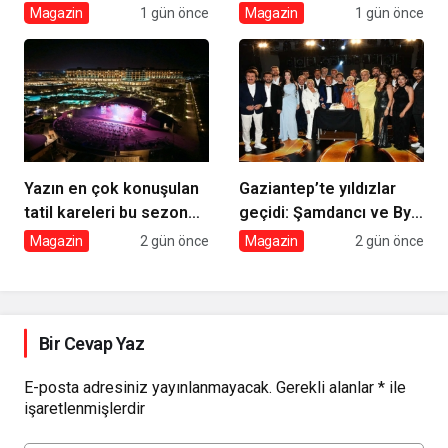
Kutlaması!
Filmde Buluştu! !Kozalak
Magazin
1 gün önce
Magazin
1 gün önce
Devri! 7 Ağustos’ta
Vizyonda
Yazın en çok konuşulan
Gaziantep’te yıldızlar
tatil kareleri bu sezon
geçidi: Şamdancı ve By
Ethno Belek’ten geldi
Mustafa açılışı ile Green
Magazin
2 gün önce
Magazin
2 gün önce
Park’ta görkemli gala
Bir Cevap Yaz
E-posta adresiniz yayınlanmayacak.
Gerekli alanlar
*
ile
işaretlenmişlerdir