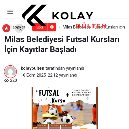
Atatürk Kupası Voleybol
Turnuvası Başladı
Paylaş
Yorum Yap
Haberler
Milas Belediyesi Futsal Kursları İçin K
Spor
Milas Belediyesi Futsal Kursları
İçin Kayıtlar Başladı
kolaybulten
tarafından yayınlandı
16 Ekim 2025, 22:12
yayınlandı
220