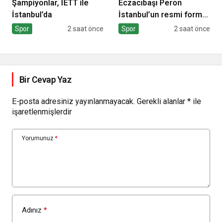
Şampiyonlar, İETT ile
Eczacıbaşı Peron
İstanbul’da
İstanbul’un resmi forma
sponsoru adidas
Spor
2 saat önce
Spor
2 saat önce
Bir Cevap Yaz
E-posta adresiniz yayınlanmayacak.
Gerekli alanlar
*
ile
işaretlenmişlerdir
Yorumunuz
*
Adınız
*