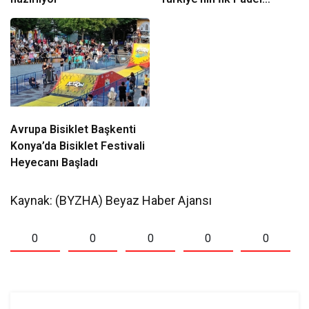
Türkiye Şampiyonası
Başlıyor
Avrupa Bisiklet Başkenti
Konya’da Bisiklet Festivali
Heyecanı Başladı
Kaynak: (BYZHA) Beyaz Haber Ajansı
0
0
0
0
0