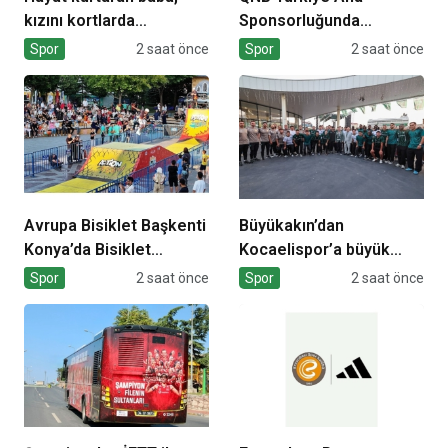
kızını kortlarda
Sponsorluğunda
şampiyonluğa hazırlıyor
Türkiye’nin İlk Padel
Spor
2 saat önce
Spor
2 saat önce
Türkiye Şampiyonası
Başlıyor
Avrupa Bisiklet Başkenti
Büyükakın’dan
Konya’da Bisiklet
Kocaelispor’a büyük
Festivali Heyecanı
moral
Spor
2 saat önce
Spor
2 saat önce
Başladı