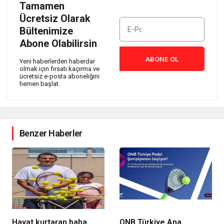
Tamamen
Ücretsiz Olarak
Bültenimize
Abone Olabilirsin
ABONE OL
Yeni haberlerden haberdar
olmak için fırsatı kaçırma ve
ücretsiz e-posta aboneliğini
hemen başlat.
Benzer Haberler
Hayat kurtaran baba,
QNB Türkiye Ana