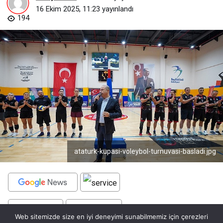
16 Ekim 2025, 11:23
yayınlandı
194
ataturk-kupasi-voleybol-turnuvasi-basladi.jpg
BEĞEN
PAYLAŞ
Web sitemizde size en iyi deneyimi sunabilmemiz için çerezleri