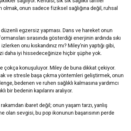
ikler sağlıyor. Kendisi, sık sık sağlıklı tarifler
n olmak, onun sadece fiziksel sağlığına değil, ruhsal
ise düzenli egzersiz yapması. Dans ve hareket onun
ormansları sırasında gösterdiği enerjinin ardında sıkı
ni izlerken onu kıskandınız mı? Miley’nin yaptığı gibi,
zi daha iyi hissedeceğinize hiçbir şüphe yok.
e çokça konuşuluyor. Miley de buna dikkat çekiyor.
 ve stresle başa çıkma yöntemleri geliştirmek, onun
 denge, bedenen ve ruhen sağlıklı kalmasına yardımcı
klı bir bedenin kapılarını aralıyor.
rakamdan ibaret değil; onun yaşam tarzı, yanlış
dine olan sevgisi, bu pop ikonunun başarısının perde