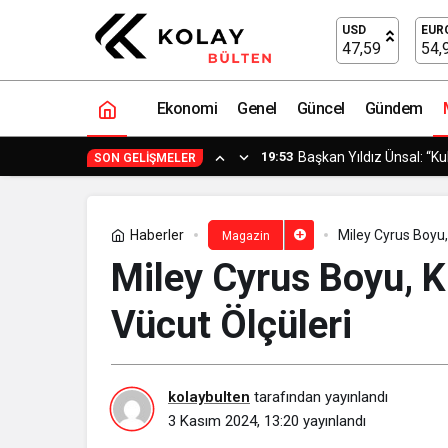
Miley Cyrus Boyu, Kilosu, Göz Rengi v
USD
EUR
47,59
54,
Ekonomi
Genel
Güncel
Gündem
19:53
Başkan Yıldız Ünsal: “Ku
SON GELIŞMELER
Haberler
Miley Cyrus Boyu,
Magazin
Miley Cyrus Boyu, K
Vücut Ölçüleri
kolaybulten
tarafından yayınlandı
3 Kasım 2024, 13:20
yayınlandı