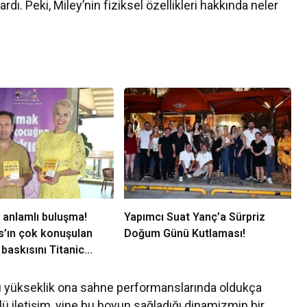
ı. Peki, Miley’nin fiziksel özellikleri hakkında neler
 anlamlı buluşma!
Yapımcı Suat Yanç’a Sürpriz
s’ın çok konuşulan
Doğum Günü Kutlaması!
 baskısını Titanic
llection Bodrum’da
 yükseklik ona sahne performanslarında oldukça
çlü iletişim, yine bu boyun sağladığı dinamizmin bir