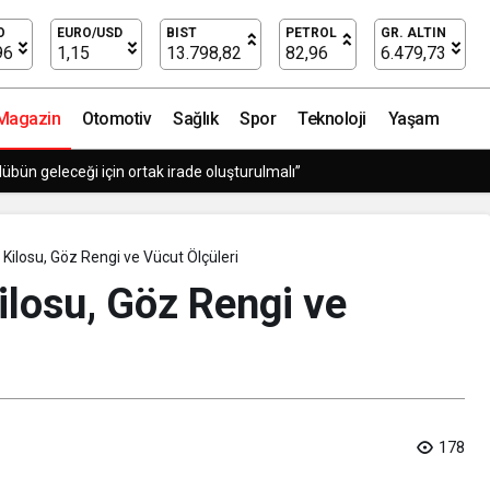
e Vücut Ölçüleri
O
EURO/USD
BIST
PETROL
GR. ALTIN
96
1,15
13.798,82
82,96
6.479,73
Magazin
Otomotiv
Sağlık
Spor
Teknoloji
Yaşam
lübün geleceği için ortak irade oluşturulmalı”
 Kilosu, Göz Rengi ve Vücut Ölçüleri
ilosu, Göz Rengi ve
178