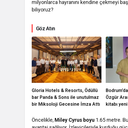
milyonlarca hayranını kendine çekmeyi başard
biliyoruz?
Göz Atın
Gloria Hotels & Resorts, Ödüllü
Bodrum’da
bar Panda & Sons ile unutulmaz
Özgür Ara
bir Miksoloji Gecesine İmza Attı
kitabı yeni
Luxury Co
kutladı
Öncelikle,
Miley Cyrus boyu
1.65 metre. Bu
avantaj sağlıyor. İzleyicileriyle kurduğu gü