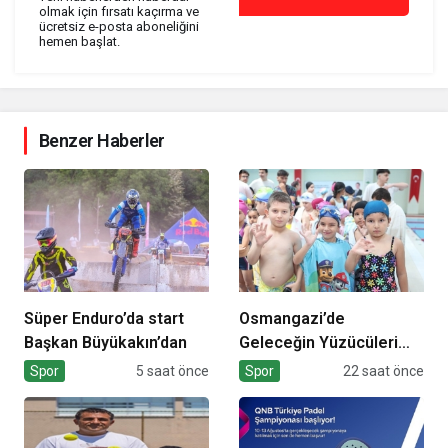
olmak için fırsatı kaçırma ve
ücretsiz e-posta aboneliğini
hemen başlat.
Benzer Haberler
Süper Enduro’da start
Osmangazi’de
Başkan Büyükakın’dan
Geleceğin Yüzücüleri
Sertifikalarını Aldı
Spor
5 saat önce
Spor
22 saat önce