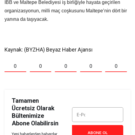
İBB ve Maltepe Belediyesi iş birliğiyle hayata geçirilen
organizasyonun, milli maç coşkusunu Maltepe’nin dört bir
yanına da taşıyacak.
Kaynak: (BYZHA) Beyaz Haber Ajansı
0
0
0
0
0
Tamamen
Ücretsiz Olarak
Bültenimize
Abone Olabilirsin
ABONE OL
Yeni haberlerden haberdar