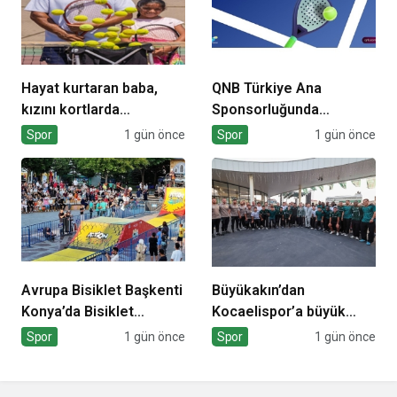
Hayat kurtaran baba,
QNB Türkiye Ana
kızını kortlarda
Sponsorluğunda
şampiyonluğa hazırlıyor
Türkiye’nin İlk Padel
Spor
1 gün önce
Spor
1 gün önce
Türkiye Şampiyonası
Başlıyor
Avrupa Bisiklet Başkenti
Büyükakın’dan
Konya’da Bisiklet
Kocaelispor’a büyük
Festivali Heyecanı
moral
Spor
1 gün önce
Spor
1 gün önce
Başladı