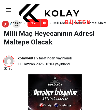
A Milli Takım İçin Tek Yürek: Ay-
Yıldızlı Heyecanın Adresi Üsküdar
Paylaş
Yorum Yap
Haberler
Milli Maç Heyecanının Adresi Maltep
Spor
Milli Maç Heyecanının Adresi
Maltepe Olacak
kolaybulten
tarafından yayınlandı
11 Haziran 2026, 18:03
yayınlandı
80