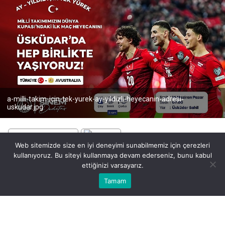
a-milli-takim-icin-tek-yurek-ay-yildizli-heyecanin-adresi-
uskudar.jpg
Web sitemizde size en iyi deneyimi sunabilmemiz için çerezleri
kullanıyoruz. Bu siteyi kullanmaya devam ederseniz, bunu kabul
BEĞEN
PAYLAŞ
ettiğinizi varsayarız.
Bu web sitesinde en iyi deneyimi yaşamanızı sağlamak için
Tamam
Anasayfa
Akış
Eczaneler
Trafik
Kabul
çerezler kullanılmaktadır.
2026 FIFA Dünya Kupası heyecanı Üsküdar’da dev
ekranda yaşanacak. Üsküdar Belediyesi, A Milli Futbol
Takımı’nın Dünya Kupası yolculuğundaki ilk