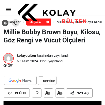
Jeon Somi Kimdir? Jeon Somi
Gençliği
Paylaş
Yorum Yap
Haberler
Millie Bobby Brown Boyu, Kilosu,
Magazin
Millie Bobby Brown Boyu, Kilosu,
Göz Rengi ve Vücut Ölçüleri
kolaybulten
tarafından yayınlandı
6 Kasım 2024, 13:20
yayınlandı
201
BEĞEN
+
-
PAYLAŞ