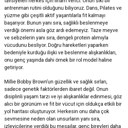
tavsiyeleri herkes için ilham verici. Onun sıkı bir
antrenman rutini olduğunu biliyoruz. Dans, Pilates ve
yüzme gibi çeşitli aktif yaşantılarla fit kalmayı
başarıyor. Bunun yanı sıra, sağlıklı beslenmeye
verdiği önemi asla göz ardı edemeyiz. Taze meyve
ve sebzelerin yanı sıra, dengeli protein alımıyla
vücudunu besliyor. Doğru hareketleri yaparken
bedeniyle kurduğu ilişki ve beslenme alışkanlıkları,
onu genç yaşında dahi örnek bir rol model haline
getiriyor.
Millie Bobby Brown’un güzellik ve sağlık sırları,
sadece genetik faktörlerden ibaret değil. Onun
disiplinli yaşam tarzı ve iyi alışkanlıklar edinmesi, göz
alıcı bir görünüm ve fit bir vücut için oldukça etkili bir
yol haritası oluşturuyor. Herkesin onu daha çok
sevmesine neden olan unsurların yanı sıra,
izleyicilerine verdiği bu mesajlar, genç bireyleri daha