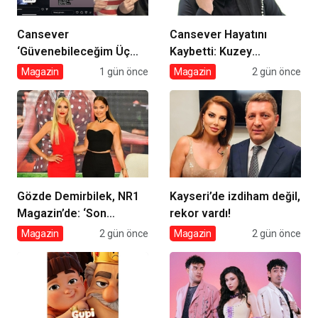
Cansever
Cansever Hayatını
‘Güvenebileceğim Üç
Kaybetti: Kuzey
İnsandan Biri’ Demişti:
Makedonya’da Toprağa
Magazin
1 gün önce
Magazin
2 gün önce
Mahmut Görgen’den
Verilecek
Cansever’e Duygusal
Veda
Gözde Demirbilek, NR1
Kayseri’de izdiham değil,
Magazin’de: ‘Son
rekor vardı!
assolist olarak var
Magazin
2 gün önce
Magazin
2 gün önce
olacağım!’