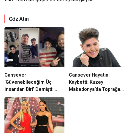
Göz Atın
Cansever
Cansever Hayatını
‘Güvenebileceğim Üç
Kaybetti: Kuzey
İnsandan Biri’ Demişti:
Makedonya’da Toprağa
Mahmut Görgen’den
Verilecek
Cansever’e Duygusal Veda