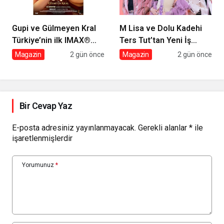
Gupi ve Gülmeyen Kral
M Lisa ve Dolu Kadehi
Türkiye’nin ilk IMAX®
Ters Tut’tan Yeni İş
animasyon filmi oluyor
Birliği: Vişne
Magazin
2 gün önce
Magazin
2 gün önce
Bir Cevap Yaz
E-posta adresiniz yayınlanmayacak.
Gerekli alanlar
*
ile
işaretlenmişlerdir
Yorumunuz
*