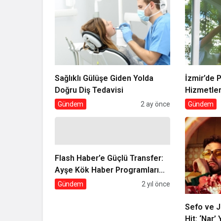
Sağlıklı Gülüşe Giden Yolda
İzmir’de 
Doğru Diş Tedavisi
Hizmetler
Farkı
Gündem
2 ay önce
Gündem
Flash Haber’e Güçlü Transfer:
Ayşe Kök Haber Programları
İçerik Direktörü Oldu!
Gündem
2 yıl önce
Sefo ve J
Hit: ‘Nar’