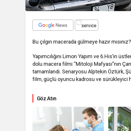
Bu çılgın macerada gülmeye hazır mısınız
Yapımcılığını Limon Yapım ve 6.His’in üstle
dolu macera filmi “Mitoloji Mafyası”nın Çan
tamamlandı. Senaryosu Alptekin Öztürk, Şü
film, güçlü oyuncu kadrosu ve sürükleyici 
Göz Atın