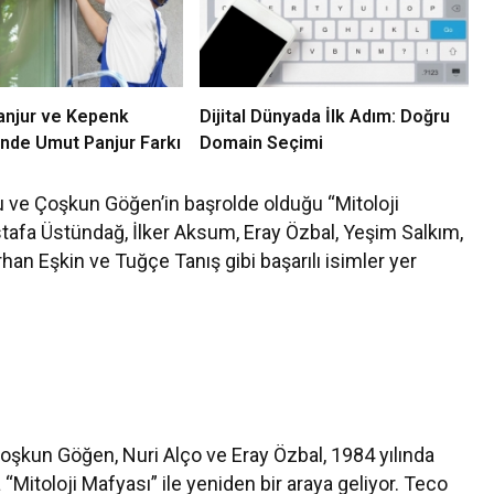
anjur ve Kepenk
Dijital Dünyada İlk Adım: Doğru
inde Umut Panjur Farkı
Domain Seçimi
ğlu ve Çoşkun Göğen’in başrolde olduğu “Mitoloji
afa Üstündağ, İlker Aksum, Eray Özbal, Yeşim Salkım,
rhan Eşkin ve Tuğçe Tanış gibi başarılı isimler yer
Coşkun Göğen, Nuri Alço ve Eray Özbal, 1984 yılında
 “Mitoloji Mafyası” ile yeniden bir araya geliyor. Teco