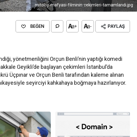
mitoloji-mafyasi-filminin-cekimleri-tamamlandi.jpg
BEĞEN
+
-
PAYLAŞ
?
ndiği, yönetmenliğini Orçun Benli’nin yaptığı komedi
akkale Geyikli’de başlayan çekimleri İstanbul’da
krü Üçpınar ve Orçun Benli tarafından kaleme alınan
hikayesiyle seyirciyi kahkahaya boğmaya hazırlanıyor.