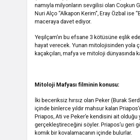
namıyla milyonların sevgilisi olan Coşkun G
Nuri Alço “Alkapon Kerim”, Eray Özbal ise “
maceraya davet ediyor.
Yeşilçam’ın bu efsane 3 kötüsüne eşlik eden
hayat verecek. Yunan mitolojisinden yola çık
kaçakçıları, mafya ve mitoloji dünyasında 
Mitoloji Mafyası filminin konusu:
İki beceriksiz hırsız olan Peker (Burak Serdar
içinde binlerce yıldır mahsur kalan Priapos’
Priapos, Ati ve Peker’e kendisini ait olduğu y
gerçekleştireceğini söyler. Priapos’u geri gö
komik bir kovalamacanın içinde bulurlar.