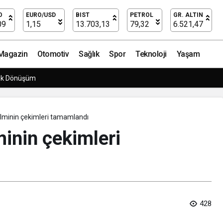
lmi 39 Derecede Aşk’ın Galası Gerçekleşti
O
EURO/USD
BIST
PETROL
GR. ALTIN
09
1,15
13.703,13
79,32
6.521,47
Magazin
Otomotiv
Sağlık
Spor
Teknoloji
Yaşam
rpriz Doğum Günü Kutlaması!
filminin çekimleri tamamlandı
minin çekimleri
428