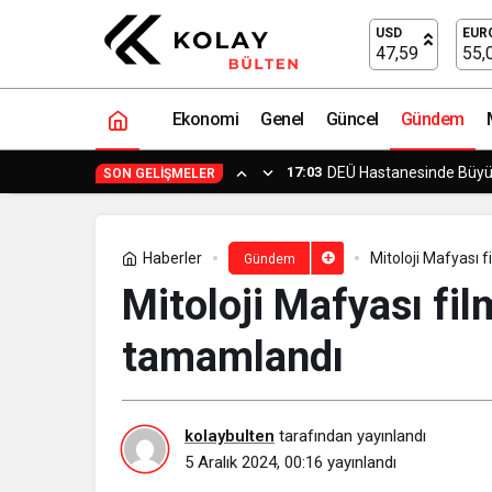
Prime Video’nun Yeni Yerli Orijinal Fi
USD
EUR
47,59
55,
Ekonomi
Genel
Güncel
Gündem
14:23
Yapımcı Suat Yanç’a Sü
SON GELIŞMELER
Haberler
Mitoloji Mafyası 
Gündem
Mitoloji Mafyası fil
tamamlandı
kolaybulten
tarafından yayınlandı
5 Aralık 2024, 00:16
yayınlandı