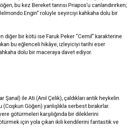
öğen, bu kez Bereket tanrısı Priapos’u canlandırırken;
Belmondo Engin” rolüyle seyirciyi kahkaha dolu bir
 diğer bir kötü ise Faruk Peker “Cemil” karakterine
an bu eğlenceli hikâye, izleyiciyi tarihi eser
kahkaha dolu bir maceraya davet ediyor.
 Şanal) ile Ati (Anıl Çelik), çaldıkları antik heykelin
u (Coşkun Göğen) yanlışlıkla serbest bırakırlar.
ere götürmeleri karşılığında bir dileklerini
türmek için yola çıkan ikili kendilerini fantastik ve