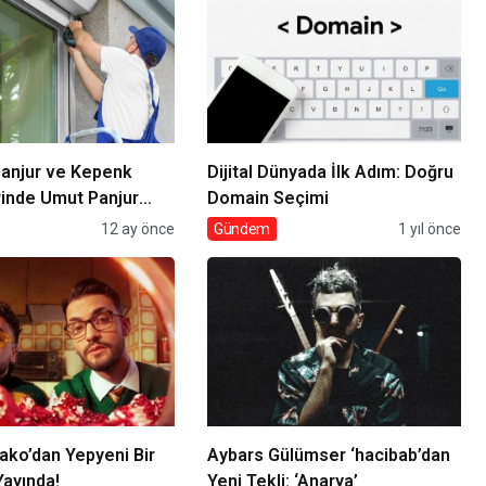
Panjur ve Kepenk
Dijital Dünyada İlk Adım: Doğru
inde Umut Panjur
Domain Seçimi
12 ay önce
Gündem
1 yıl önce
ako’dan Yepyeni Bir
Aybars Gülümser ‘hacibab’dan
 Yayında!
Yeni Tekli: ‘Anarya’