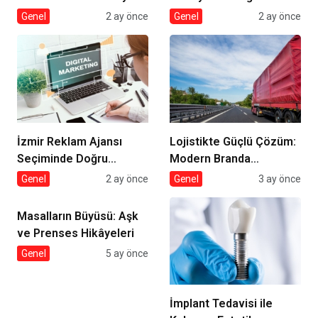
Seçmek
Genel
2 ay önce
Genel
2 ay önce
İzmir Reklam Ajansı
Lojistikte Güçlü Çözüm:
Seçiminde Doğru
Modern Branda
Strateji
Sistemleri
Genel
2 ay önce
Genel
3 ay önce
Masalların Büyüsü: Aşk
ve Prenses Hikâyeleri
Genel
5 ay önce
İmplant Tedavisi ile