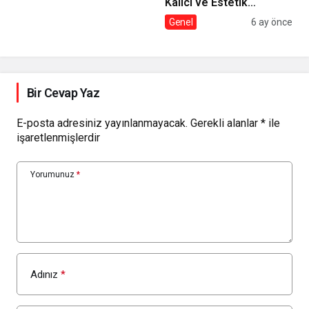
Kalıcı ve Estetik
Çözümler
Genel
6 ay önce
Bir Cevap Yaz
E-posta adresiniz yayınlanmayacak.
Gerekli alanlar
*
ile
işaretlenmişlerdir
Yorumunuz
*
Adınız
*