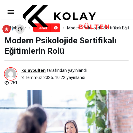
Cilt Bakımında Işıltılı Dokunuş:
Yazın Vazgeçilmezleri
Paylaş
Yorum Yap
Haberler
Modern Psikolojide Sertifikalı Eğiti
Genel
Modern Psikolojide Sertifikalı
Eğitimlerin Rolü
kolaybulten
tarafından yayınlandı
8 Temmuz 2025, 10:22
yayınlandı
751