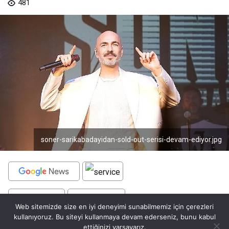
481
soner-sarikabadayidan-sold-out-serisi-devam-ediyor.jpg
BEĞEN
PAYLAŞ
Web sitemizde size en iyi deneyimi sunabilmemiz için çerezleri
kullanıyoruz. Bu siteyi kullanmaya devam ederseniz, bunu kabul
Türk pop müziğinin sevilen ismi Soner Sarıkabadayı,
ettiğinizi varsayarız.