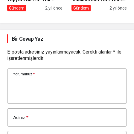
Yayında!
‘Anarya’
Gündem
2 yıl önce
Gündem
2 yıl önce
Bir Cevap Yaz
E-posta adresiniz yayınlanmayacak.
Gerekli alanlar
*
ile
işaretlenmişlerdir
Yorumunuz
*
Adınız
*