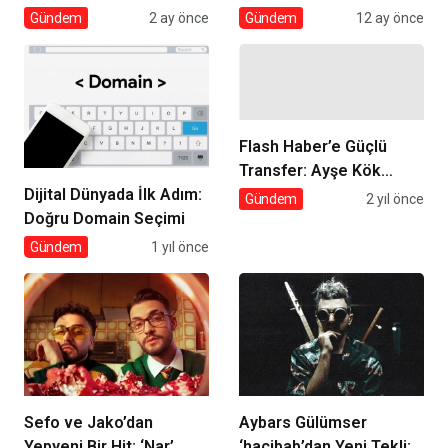
Umut Panjur Farkı
Gündem
2 ay önce
Gündem
12 ay önce
Flash Haber’e Güçlü
Transfer: Ayşe Kök
Dijital Dünyada İlk Adım:
Haber Programları İçerik
Gündem
2 yıl önce
Doğru Domain Seçimi
Direktörü Oldu!
Gündem
1 yıl önce
Sefo ve Jako’dan
Aybars Gülümser
Yepyeni Bir Hit: ‘Nar’
‘hacibab’dan Yeni Tekli: