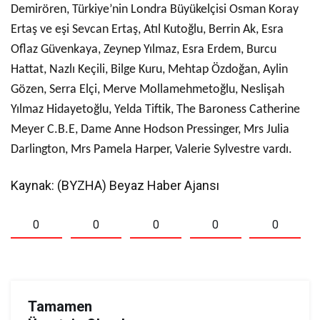
Demirören, Türkiye’nin Londra Büyükelçisi Osman Koray
Ertaş ve eşi Sevcan Ertaş, Atıl Kutoğlu, Berrin Ak, Esra
Oflaz Güvenkaya, Zeynep Yılmaz, Esra Erdem, Burcu
Hattat, Nazlı Keçili, Bilge Kuru, Mehtap Özdoğan, Aylin
Gözen, Serra Elçi, Merve Mollamehmetoğlu, Neslişah
Yılmaz Hidayetoğlu, Yelda Tiftik, The Baroness Catherine
Meyer C.B.E, Dame Anne Hodson Pressinger, Mrs Julia
Darlington, Mrs Pamela Harper, Valerie Sylvestre vardı.
Kaynak: (BYZHA) Beyaz Haber Ajansı
0
0
0
0
0
Tamamen