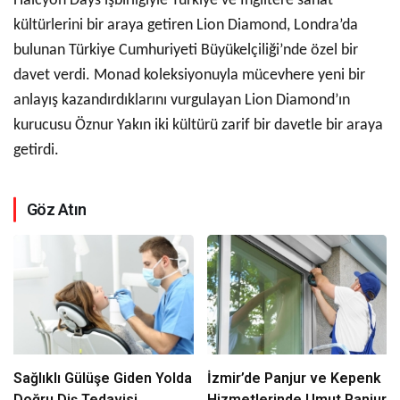
Halcyon Days işbirliğiyle Türkiye ve İngiltere sanat
kültürlerini bir araya getiren Lion Diamond, Londra’da
bulunan Türkiye Cumhuriyeti Büyükelçiliği’nde özel bir
davet verdi. Monad koleksiyonuyla mücevhere yeni bir
anlayış kazandırdıklarını vurgulayan Lion Diamond’ın
kurucusu Öznur Yakın iki kültürü zarif bir davetle bir araya
getirdi.
Göz Atın
Sağlıklı Gülüşe Giden Yolda
İzmir’de Panjur ve Kepenk
Doğru Diş Tedavisi
Hizmetlerinde Umut Panjur