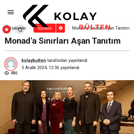
Soner Sarıkabadayı’dan Sold
Out Serisi Devam Ediyor!
Paylaş
Yorum Yap
Haberler
Monad’a Sınırları Aşan Tanıtım
Gündem
Monad’a Sınırları Aşan Tanıtım
kolaybulten
tarafından yayınlandı
5 Aralık 2024, 12:36
yayınlandı
486