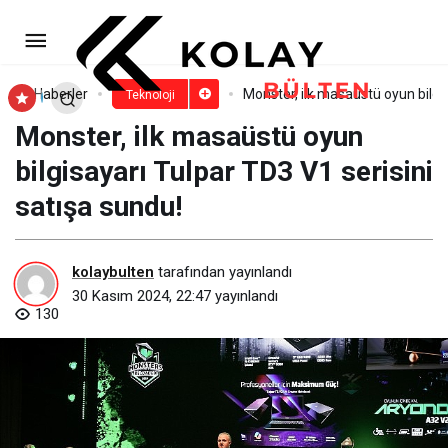
15 Dairelik Görüntülü Diafon
Fiyatları
Paylaş
Yorum Yap
Haberler
Monster, ilk masaüstü oyun bilgis
Teknoloji
Monster, ilk masaüstü oyun
bilgisayarı Tulpar TD3 V1 serisini
satışa sundu!
kolaybulten
tarafından yayınlandı
30 Kasım 2024, 22:47
yayınlandı
130