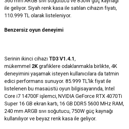
360 mm ARGB sıvı soğutucu ve 850W güç kaynağı
ile geliyor. Siyah renk kasa ile satılan cihazın fiyatı,
110.999 TL olarak listeleniyor.
Benzersiz oyun deneyimi
Serinin ikinci cihazı
TD3 V1.4.1
,
mükemmel
2K
grafiklere odaklanmakla birlikte, 4K
deneyimini yaşamak isteyen kullanıcılara da tatmin
edici performans sunuyor. 85.999 TL’lik fiyat ile
listelenen bu masaüstü oyun bilgisayarında, Intel
Core i7 14700F işlemci, NVIDIA GeForce RTX 4070Ti
Super 16 GB ekran kartı, 16 GB DDR5 5600 MHz RAM,
240 mm ARGB sıvı soğutucu, 750W güç kaynağı
kullanılıyor ve beyaz renk kasa ile geliyor.