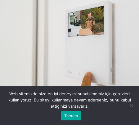
Web sitemizde size en iyi deneyimi sunabilmemiz için çerezleri
kullanıyoruz. Bu siteyi kullanmaya devam ederseniz, bunu kabul
ettiğinizi varsayarız.
Bu web sitesinde en iyi deneyimi yaşamanızı sağlamak için
Tamam
Anasayfa
Akış
Eczaneler
Trafik
BEĞEN
PAYLAŞ
Kabul
çerezler kullanılmaktadır.
Güvenlik ve iletişim ihtiyaçlarını karşılamak için