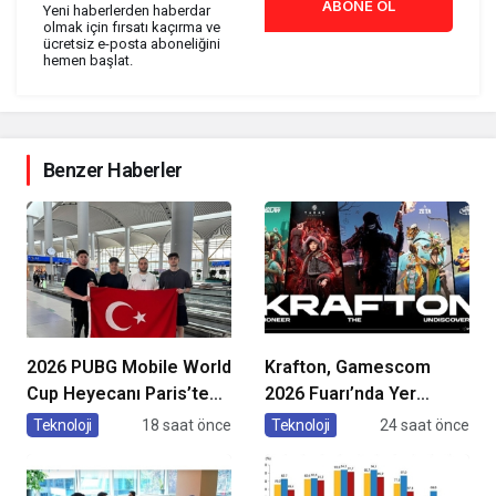
ABONE OL
Yeni haberlerden haberdar
olmak için fırsatı kaçırma ve
ücretsiz e-posta aboneliğini
hemen başlat.
Benzer Haberler
2026 PUBG Mobile World
Krafton, Gamescom
Cup Heyecanı Paris’te
2026 Fuarı’nda Yer
Başlıyor
Alacak Oyunlarına Dair
Teknoloji
18 saat önce
Teknoloji
24 saat önce
Yeni Ayrıntıları Paylaştı