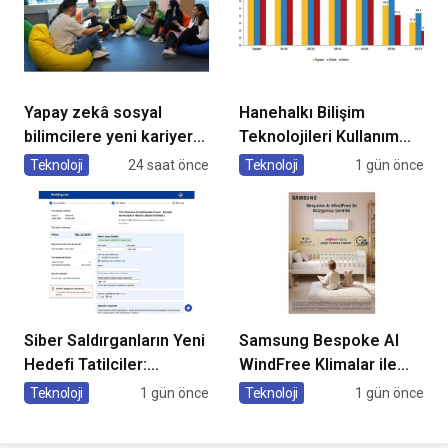
Yapay zekâ sosyal
Hanehalkı Bilişim
bilimcilere yeni kariyer
Teknolojileri Kullanım
kapıları açıyor!
Araştırması, 2026
Teknoloji
24 saat önce
Teknoloji
1 gün önce
Siber Saldırganların Yeni
Samsung Bespoke AI
Hedefi Tatilciler:
WindFree Klimalar ile
Kaspersky’den Güvenli
çocuk odalarında
Teknoloji
1 gün önce
Teknoloji
1 gün önce
Seyahat Rehberi
rüzgarsız ve konforlu
uyku dönemi