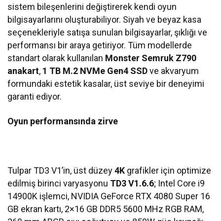
sistem bileşenlerini değiştirerek kendi oyun
bilgisayarlarını oluşturabiliyor. Siyah ve beyaz kasa
seçenekleriyle satışa sunulan bilgisayarlar, şıklığı ve
performansı bir araya getiriyor. Tüm modellerde
standart olarak kullanılan
Monster Semruk Z790
anakart
,
1 TB M.2 NVMe Gen4 SSD
ve akvaryum
formundaki estetik kasalar, üst seviye bir deneyimi
garanti ediyor.
Oyun performansında zirve
Tulpar TD3 V1’in, üst düzey
4K
grafikler için optimize
edilmiş birinci varyasyonu
TD3 V1.6.6
; Intel Core i9
14900K işlemci, NVIDIA GeForce RTX 4080 Super 16
GB ekran kartı, 2×16 GB DDR5 5600 MHz RGB RAM,