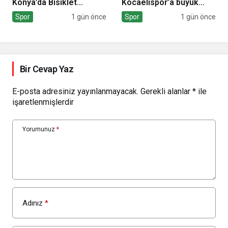
Konya’da Bisiklet
Kocaelispor’a büyük
Festivali Heyecanı
moral
Spor
1 gün önce
Spor
1 gün önce
Başladı
Bir Cevap Yaz
E-posta adresiniz yayınlanmayacak.
Gerekli alanlar
*
ile
işaretlenmişlerdir
Yorumunuz
*
Adınız
*