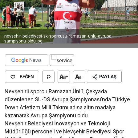
nevsehir-belediyesi-sk-sporcusu-ramazan-unlu-avrupa-
sampiyonu-oldu.jpg
BEĞEN
+
-
PAYLAŞ
Nevşehirli sporcu Ramazan Ünlü, Çekya’da
düzenlenen SU-DS Avrupa Şampiyonası’nda Türkiye
Down Atletizm Milli Takımı adına altın madalya
kazanarak Avrupa Şampiyonu oldu.
Nevşehir Belediyesi İnovasyon ve Teknoloji
Müdürlüğü personeli ve Nevşehir Belediyesi Spor