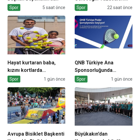
Sertifikalarını Aldı
Spor
5 saat önce
Spor
22 saat önce
Hayat kurtaran baba,
QNB Türkiye Ana
kızını kortlarda
Sponsorluğunda
şampiyonluğa hazırlıyor
Türkiye’nin İlk Padel
Spor
1 gün önce
Spor
1 gün önce
Türkiye Şampiyonası
Başlıyor
Avrupa Bisiklet Başkenti
Büyükakın’dan