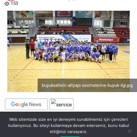
153
buyuksehirin-altyapi-secmelerine-buyuk-ilgi.jpg
Web sitemizde size en iyi deneyimi sunabilmemiz için çerezleri
BEĞEN
PAYLAŞ
kullanıyoruz. Bu siteyi kullanmaya devam ederseniz, bunu kabul
ettiğinizi varsayarız.
İzmir Büyükşehir Belediyesi Spor Kulübü, Türkiye’ye