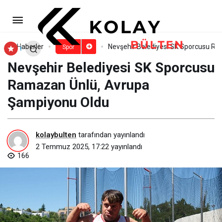
Büyükşehir’in altyapı
seçmelerine büyük ilgi
Paylaş
Yorum Yap
Haberler
Nevşehir Belediyesi SK Sporcusu R
Spor
Nevşehir Belediyesi SK Sporcusu
Ramazan Ünlü, Avrupa
Şampiyonu Oldu
kolaybulten
tarafından yayınlandı
2 Temmuz 2025, 17:22
yayınlandı
166