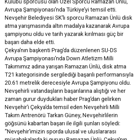
Kulübü sporcusu olan Özel Sporcu Ramazan Ünlü,
Avrupa Şampiyonası’nda Türkiye’yi temsil etti.
Nevşehir Belediyesi SK’lı sporcu Ramazan Ünlü disk
atma yarışmasında altın madalya kazanarak Avrupa
şampiyonu oldu ve tarih yazarak kırılması güç bir
başarı daha elde etti.
Çekya’nın başkenti Prag’da düzenlenen SU-DS
Avrupa Şampiyonası’nda Down Atletizm Milli
Takımımız adına yarışan Ramazan Ünlü, disk atma
T21 kategorisinde sergilediği başarılı performansıyla
20.61 metrelik derecesiyle Avrupa Şampiyonu oldu.
Nevşehirli vatandaşların başarılarına alıştığı ve her
zaman gurur duydukları haber Prag’dan gelirken
Nevşehir’i Çekya’da temsil eden Nevşehirli Milli
Takım Antrenörü Tarkan Güney, Nevşehirlilerin
göğsünü kabartan başarı ile ilgili şunları söyledi:
“Nevşehir’imizin sporda ulusal ve uluslararası
müsabakalarda ki gururu Ramazan Ünlü, Çekya’nın