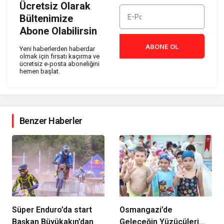
Ücretsiz Olarak
Bültenimize
Abone Olabilirsin
ABONE OL
Yeni haberlerden haberdar
olmak için fırsatı kaçırma ve
ücretsiz e-posta aboneliğini
hemen başlat.
Benzer Haberler
Süper Enduro’da start
Osmangazi’de
Başkan Büyükakın’dan
Geleceğin Yüzücüleri