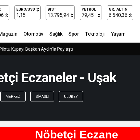
O
EURO/USD
BIST
PETROL
GR. ALTIN
06
1,15
13.795,94
79,45
6.540,36
Magazin
Otomotiv
Sağlık
Spor
Teknoloji
Yaşam
Pilotu Kupayı Başkan Aydın’la Paylaştı
çi Eczaneler - Uşak
MERKEZ
SIVASLI
ULUBEY
Nöbetçi Eczane