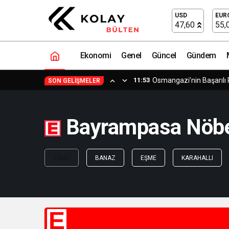
USD
EUR
47,60
55,
Ekonomi
Genel
Güncel
Gündem
11:53
Osmangazi’nin Başarılı 
SON GELIŞMELER
Bayrampasa Nöbet
TÜMÜ
BANAZ
EŞME
KARAHALLI
E